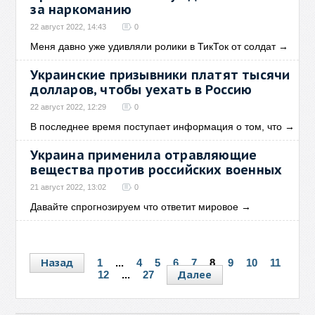
за наркоманию
22 август 2022, 14:43
0
Меня давно уже удивляли ролики в ТикТок от солдат
→
Украинские призывники платят тысячи
долларов, чтобы уехать в Россию
22 август 2022, 12:29
0
В последнее время поступает информация о том, что
→
Украина применила отравляющие
вещества против российских военных
21 август 2022, 13:02
0
Давайте спрогнозируем что ответит мировое
→
Назад
1
...
4
5
6
7
8
9
10
11
Далее
12
...
27