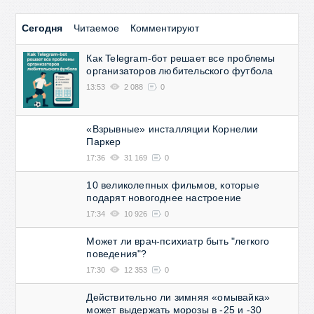
Сегодня
Читаемое
Комментируют
Как Telegram-бот решает все проблемы
организаторов любительского футбола
13:53
2 088
0
«Взрывные» инсталляции Корнелии
Паркер
17:36
31 169
0
10 великолепных фильмов, которые
подарят новогоднее настроение
17:34
10 926
0
Может ли врач-психиатр быть "легкого
поведения"?
17:30
12 353
0
Действительно ли зимняя «омывайка»
может выдержать морозы в -25 и -30