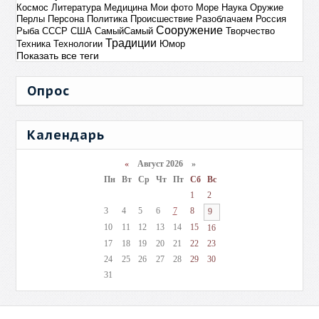
Космос
Литература
Медицина
Мои фото
Море
Наука
Оружие
Перлы
Персона
Политика
Происшествие
Разоблачаем
Россия
Сооружение
Рыба
СССР
США
СамыйСамый
Творчество
Традиции
Техника
Технологии
Юмор
Показать все теги
Опрос
Календарь
«
Август 2026 »
Пн
Вт
Ср
Чт
Пт
Сб
Вс
1
2
3
4
5
6
7
8
9
10
11
12
13
14
15
16
17
18
19
20
21
22
23
24
25
26
27
28
29
30
31