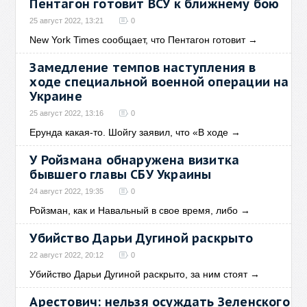
Пентагон готовит ВСУ к ближнему бою
25 август 2022, 13:21
0
New York Times сообщает, что Пентагон готовит
→
Замедление темпов наступления в
ходе специальной военной операции на
Украине
25 август 2022, 13:16
0
Ерунда какая-то. Шойгу заявил, что «В ходе
→
У Ройзмана обнаружена визитка
бывшего главы СБУ Украины
24 август 2022, 19:35
0
Ройзман, как и Навальный в свое время, либо
→
Убийство Дарьи Дугиной раскрыто
22 август 2022, 20:12
0
Убийство Дарьи Дугиной раскрыто, за ним стоят
→
Арестович: нельзя осуждать Зеленского