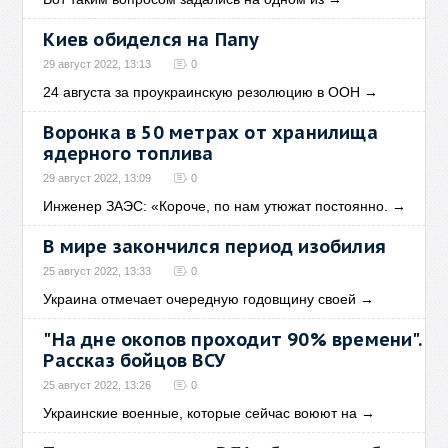
Киев обиделся на Папу
29 август 2022, 13:13
0
24 августа за проукраинскую резолюцию в ООН
→
Воронка в 50 метрах от хранилища
ядерного топлива
29 август 2022, 13:09
0
Инженер ЗАЭС: «Короче, по нам утюжат постоянно.
→
В мире закончился период изобилия
25 август 2022, 13:33
0
Украина отмечает очередную годовщину своей
→
"На дне окопов проходит 90% времени".
Рассказ бойцов ВСУ
25 август 2022, 13:26
0
Украинские военные, которые сейчас воюют на
→