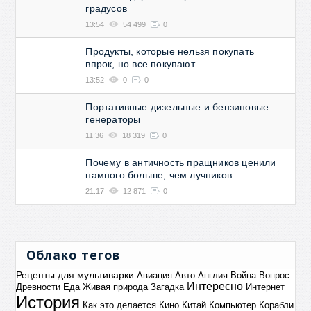
градусов
13:54
54 499
0
Продукты, которые нельзя покупать
впрок, но все покупают
13:52
0
0
Портативные дизельные и бензиновые
генераторы
11:36
18 319
0
Почему в античность пращников ценили
намного больше, чем лучников
21:17
12 871
0
Облако тегов
Рецепты для мультиварки
Авиация
Авто
Англия
Война
Вопрос
Интересно
Древности
Еда
Живая природа
Загадка
Интернет
История
Как это делается
Кино
Китай
Компьютер
Корабли