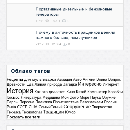
Портативные дизельные и бензиновые
генераторы
11:36
18 311
0
Почему в античность пращников ценили
намного больше, чем лучников
21:17
12 864
0
Облако тегов
Рецепты для мультиварки
Авиация
Авто
Англия
Война
Вопрос
Интересно
Древности
Еда
Живая природа
Загадка
Интернет
История
Как это делается
Кино
Китай
Компьютер
Корабли
Космос
Литература
Медицина
Мои фото
Море
Наука
Оружие
Перлы
Персона
Политика
Происшествие
Разоблачаем
Россия
Сооружение
Рыба
СССР
США
СамыйСамый
Творчество
Традиции
Техника
Технологии
Юмор
Показать все теги