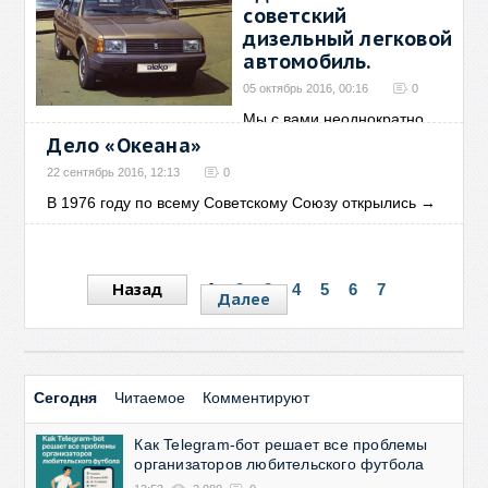
советский
дизельный легковой
автомобиль.
05 октябрь 2016, 00:16
0
Мы с вами неоднократно
обсуждали это завод и его
→
Дело «Океана»
22 сентябрь 2016, 12:13
0
В 1976 году по всему Советскому Союзу открылись
→
Назад
1
2
3
4
5
6
7
Далее
Сегодня
Читаемое
Комментируют
Как Telegram-бот решает все проблемы
организаторов любительского футбола