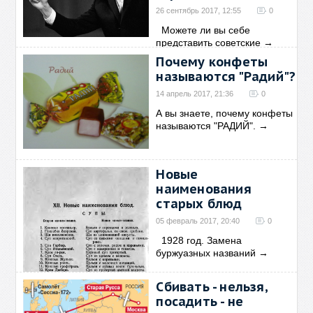
26 сентябрь 2017, 12:55
0
Можете ли вы себе
представить советские
→
Почему конфеты
называются "Радий"?
14 апрель 2017, 21:36
0
А вы знаете, почему конфеты
называются "РАДИЙ".
→
Новые
наименования
старых блюд
05 февраль 2017, 20:40
0
1928 год. Замена
буржуазных названий
→
Сбивать - нельзя,
посадить - не