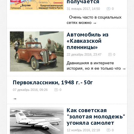
получается
31 январь 2017, 14:50
0
Очень часто в социальных
сетях можно
→
Автомобиль из
«Кавказской
пленницы»
22 декабрь 2016, 23:47
0
Давнишняя в интернете
история, но я ее только что
→
Первоклассники, 1948 г. - 50г
07 декабрь 2016, 09:26
0
→
Как советская
"золотая молодежь"
угоняла самолет
12 ноябрь 2016, 22:18
0