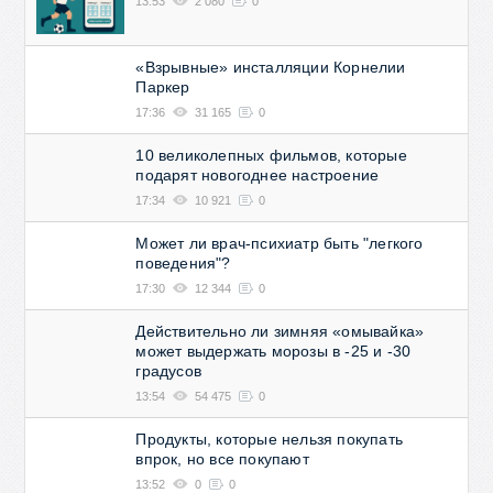
13:53
2 080
0
«Взрывные» инсталляции Корнелии
Паркер
17:36
31 165
0
10 великолепных фильмов, которые
подарят новогоднее настроение
17:34
10 921
0
Может ли врач-психиатр быть "легкого
поведения"?
17:30
12 344
0
Действительно ли зимняя «омывайка»
может выдержать морозы в -25 и -30
градусов
13:54
54 475
0
Продукты, которые нельзя покупать
впрок, но все покупают
13:52
0
0