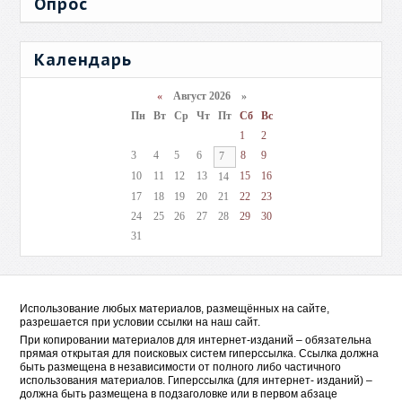
Опрос
Календарь
«
Август 2026 »
Пн
Вт
Ср
Чт
Пт
Сб
Вс
1
2
3
4
5
6
8
9
7
10
11
12
13
15
16
14
17
18
19
20
21
22
23
24
25
26
27
28
29
30
31
Использование любых материалов, размещённых на сайте,
разрешается при условии ссылки на наш сайт.
При копировании материалов для интернет-изданий – обязательна
прямая открытая для поисковых систем гиперссылка. Ссылка должна
быть размещена в независимости от полного либо частичного
использования материалов. Гиперссылка (для интернет- изданий) –
должна быть размещена в подзаголовке или в первом абзаце