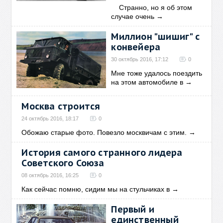
Странно, но я об этом
случае очень
→
Миллион "шишиг" с
конвейера
30 октябрь 2016, 17:12
0
Мне тоже удалось поездить
на этом автомобиле в
→
Москва строится
24 октябрь 2016, 18:17
0
Обожаю старые фото. Повезло москвичам с этим.
→
История самого странного лидера
Советского Союза
08 октябрь 2016, 16:25
0
Как сейчас помню, сидим мы на стульчиках в
→
Первый и
единственный