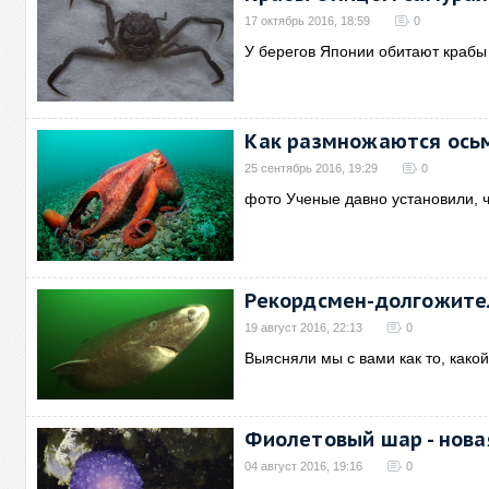
17 октябрь 2016, 18:59
0
У берегов Японии обитают крабы 
Как размножаются ось
25 сентябрь 2016, 19:29
0
фото Ученые давно установили, ч
Рекордсмен-долгожите
19 август 2016, 22:13
0
Выясняли мы с вами как то, како
Фиолетовый шар - нова
04 август 2016, 19:16
0