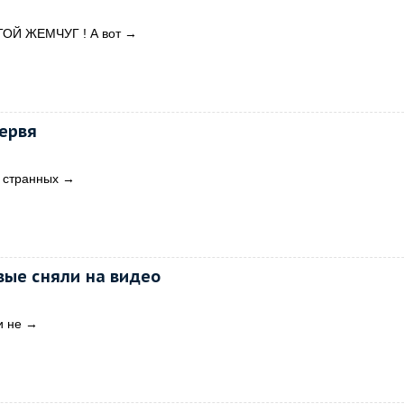
ТОЙ ЖЕМЧУГ ! А вот
→
ервя
е странных
→
вые сняли на видео
и не
→