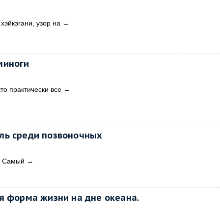
хэйкэгани, узор на
→
миноги
то практически все
→
ль среди позвоночных
й Самый
→
я форма жизни на дне океана.