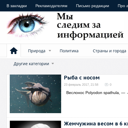
В закладки
Рекламодателям
Письмо редакции
Про 
Природа
Политика
Страны и города
Другие категории
Рыба с носом
23 февраль 2017, 21:58
0
Веслонос Polyodon spathula, —
Жемчужина весом в 6 к