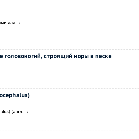
ями или
→
е головоногий, строящий норы в песке
→
ocephalus)
lus) (англ.
→