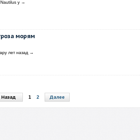
Nautilus у
→
угроза морям
ару лет назад
→
Назад
Далее
1
2