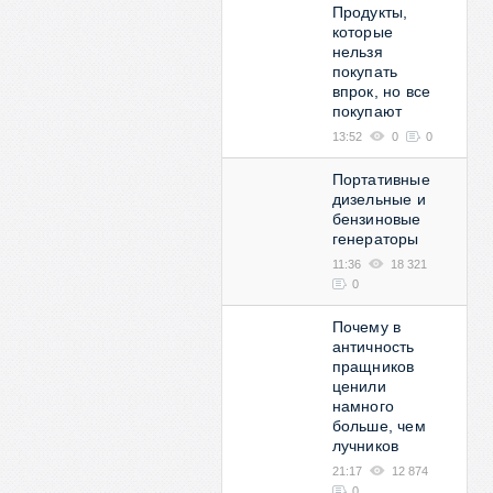
Продукты,
которые
нельзя
покупать
впрок, но все
покупают
13:52
0
0
Портативные
дизельные и
бензиновые
генераторы
11:36
18 321
0
Почему в
античность
пращников
ценили
намного
больше, чем
лучников
21:17
12 874
0