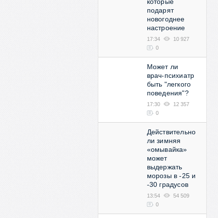
которые
подарят
новогоднее
настроение
17:34
10 927
0
Может ли
врач-психиатр
быть "легкого
поведения"?
17:30
12 357
0
Действительно
ли зимняя
«омывайка»
может
выдержать
морозы в -25 и
-30 градусов
13:54
54 509
0