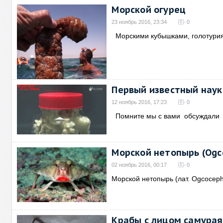
Морской огурец
23 ноябрь 2016, 23:34
0
Морскими кубышками, голотури
Первый известный наук
12 ноябрь 2016, 17:23
0
Помните мы с вами обсуждали
Морской нетопырь (Ogc
02 ноябрь 2016, 00:17
0
Морской нетопырь (лат. Ogcocepha
Крабы с лицом самурая