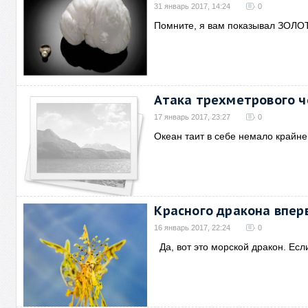
31 январь 2017, 14:24
0
Помните, я вам показывал ЗОЛО
Атака трехметрового ч
17 январь 2017, 23:27
0
Океан таит в себе немало крайн
Красного дракона впер
16 январь 2017, 22:24
0
Да, вот это морской дракон. Есл