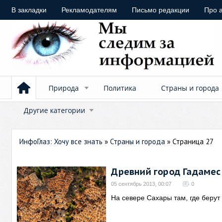
В закладки
Рекламодателям
Письмо редакции
Про 
Природа
Политика
Страны и города
Другие категории
ИнфоГлаз: Хочу все знать
»
Страны и города
» Страница 27
Древний город Гадамес
05 сентябрь 2013, 00:07
0
На севере Сахары там, где беру