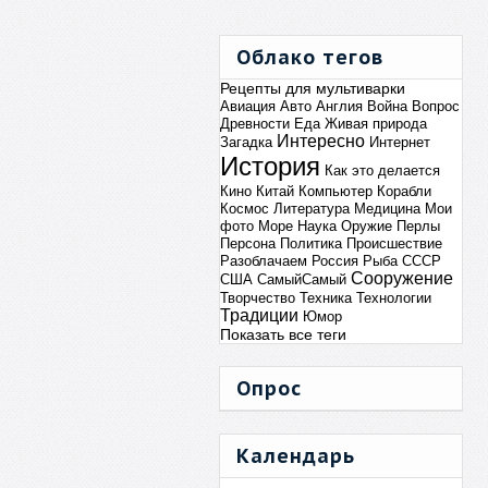
Облако тегов
Рецепты для мультиварки
Авиация
Авто
Англия
Война
Вопрос
Древности
Еда
Живая природа
Интересно
Загадка
Интернет
История
Как это делается
Кино
Китай
Компьютер
Корабли
Космос
Литература
Медицина
Мои
фото
Море
Наука
Оружие
Перлы
Персона
Политика
Происшествие
Разоблачаем
Россия
Рыба
СССР
Сооружение
США
СамыйСамый
Творчество
Техника
Технологии
Традиции
Юмор
Показать все теги
Опрос
Календарь