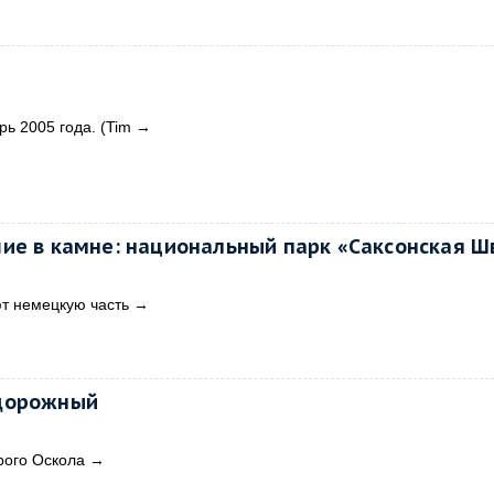
рь 2005 года. (Tim
→
ие в камне: национальный парк «Саксонская 
т немецкую часть
→
дорожный
рого Оскола
→