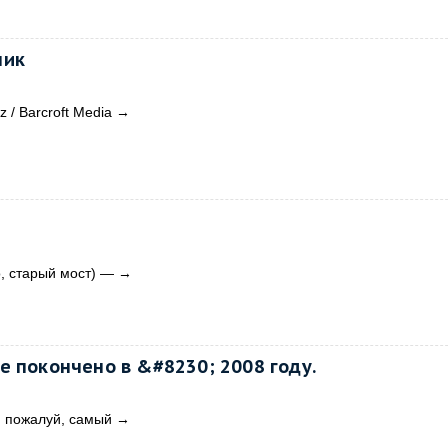
ник
/ Barcroft Media
→
o, старый мост) —
→
е покончено в &#8230; 2008 году.
, пожалуй, самый
→