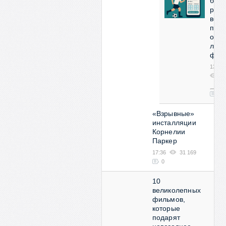
бот
реш
все
про
орга
люби
фут
13:53
2
08
0
«Взрывные»
инсталляции
Корнелии
Паркер
17:36
31 169
0
10
великолепных
фильмов,
которые
подарят