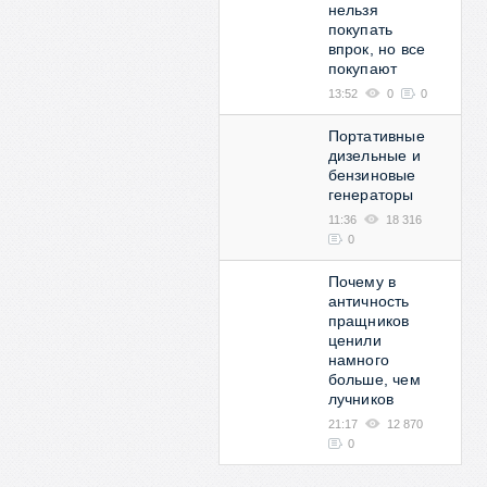
нельзя
покупать
впрок, но все
покупают
13:52
0
0
Портативные
дизельные и
бензиновые
генераторы
11:36
18 316
0
Почему в
античность
пращников
ценили
намного
больше, чем
лучников
21:17
12 870
0