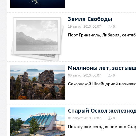
Земля Свободы
19 август 2013, 00:07
0
Порт Гринвилль, Либерия, сентяб
Миллионы лет, застывш
08 август 2013, 00:07
0
Саксонской Швейцарией называю
Старый Оскол железно
01 август 2013, 00:07
0
Покажу вам сегодня немного Ста