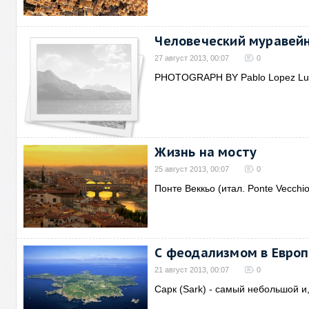
Человеческий муравей
27 август 2013, 00:07
0
PHOTOGRAPH BY Pablo Lopez Luz 
Жизнь на мосту
25 август 2013, 00:07
0
Понте Веккьо (итал. Ponte Vecchi
С феодализмом в Европ
21 август 2013, 00:07
0
Сарк (Sark) - самый небольшой и