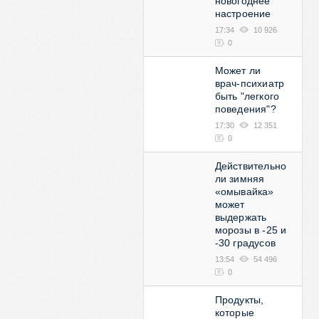
новогоднее
настроение
17:34
10 926
0
Может ли
врач-психиатр
быть "легкого
поведения"?
17:30
12 351
0
Действительно
ли зимняя
«омывайка»
может
выдержать
морозы в -25 и
-30 градусов
13:54
54 496
0
Продукты,
которые