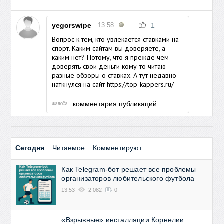
yegorswipe
: 13:58
1
Вопрос к тем, кто увлекается ставками на
спорт. Каким сайтам вы доверяете, а
каким нет? Потому, что я прежде чем
доверять свои деньги кому-то читаю
разные обзоры о ставках. А тут недавно
наткнулся на сайт https://top-kappers.ru/
жалоба
комментария публикаций
Сегодня
Читаемое
Комментируют
Как Telegram-бот решает все проблемы
организаторов любительского футбола
13:53
2 082
0
«Взрывные» инсталляции Корнелии