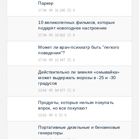
Паркер
17:36
31 166
0
10 великолепных фильмов, которые
подарят новогоднее настроение
17:34
10 922
0
Может ли врач-психиатр быть "легкого
поведения"?
17:30
12 347
0
Действительно ли зимняя «омывайка»
может выдержать морозы в -25 и -30
градусов
13:54
54 477
0
Продукты, которые нельзя покупать
впрок, но все покупают
13:52
0
0
Портативные дизельные и бензиновые
генераторы