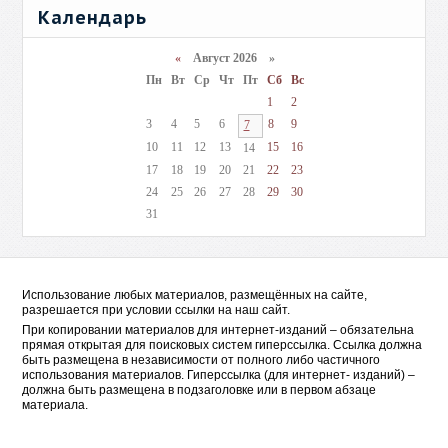
Календарь
«
Август 2026 »
Пн
Вт
Ср
Чт
Пт
Сб
Вс
1
2
3
4
5
6
8
9
7
10
11
12
13
15
16
14
17
18
19
20
21
22
23
24
25
26
27
28
29
30
31
Использование любых материалов, размещённых на сайте,
разрешается при условии ссылки на наш сайт.
При копировании материалов для интернет-изданий – обязательна
прямая открытая для поисковых систем гиперссылка. Ссылка должна
быть размещена в независимости от полного либо частичного
использования материалов. Гиперссылка (для интернет- изданий) –
должна быть размещена в подзаголовке или в первом абзаце
материала.