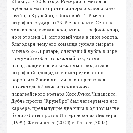
21 августа 2006 года, Рожерио отметился
дублем в матче против лидера бразильского
футбола Крузейро, забив свой 41-й мяч с
штрафного удара и 23-й с пенальти. Сени не
только реализовал пенальти и штрафной удар,
но и отразил 11-метровый удар в свои ворота,
благодаря чему его команда сумела сыграть
вничью 2-2. Вратарь, сделавший дубль в игре!
Подумайте об этом каждый раз, когда
нападающий вашей команды находится в
штрафной площадке и выстреливает по
воробьям. Забив два мяча, он превзошел
показатель 62 мяча легендарного
парагвайского вратаря Хосе Луиса Чилаверта.
Дубль против "Крузейро" был четвертым в его
карьере, предыдущие два мяча в одном матче
были забиты против Интернасьонал Лимейра
(1999), Фигейренсе (2004) и Тигрес (2005).