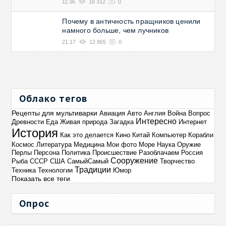
11:36
18 312
0
Почему в античность пращников ценили
намного больше, чем лучников
21:17
12 865
0
Облако тегов
Рецепты для мультиварки
Авиация
Авто
Англия
Война
Вопрос
Интересно
Древности
Еда
Живая природа
Загадка
Интернет
История
Как это делается
Кино
Китай
Компьютер
Корабли
Космос
Литература
Медицина
Мои фото
Море
Наука
Оружие
Перлы
Персона
Политика
Происшествие
Разоблачаем
Россия
Сооружение
Рыба
СССР
США
СамыйСамый
Творчество
Традиции
Техника
Технологии
Юмор
Показать все теги
Опрос