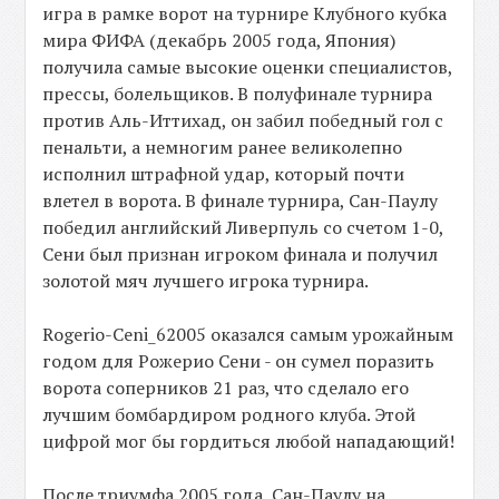
игра в рамке ворот на турнире Клубного кубка
мира ФИФА (декабрь 2005 года, Япония)
получила самые высокие оценки специалистов,
прессы, болельщиков. В полуфинале турнира
против Аль-Иттихад, он забил победный гол с
пенальти, а немногим ранее великолепно
исполнил штрафной удар, который почти
влетел в ворота. В финале турнира, Сан-Паулу
победил английский Ливерпуль со счетом 1-0,
Сени был признан игроком финала и получил
золотой мяч лучшего игрока турнира.
Rogerio-Ceni_62005 оказался самым урожайным
годом для Рожерио Сени - он сумел поразить
ворота соперников 21 раз, что сделало его
лучшим бомбардиром родного клуба. Этой
цифрой мог бы гордиться любой нападающий!
После триумфа 2005 года, Сан-Паулу на