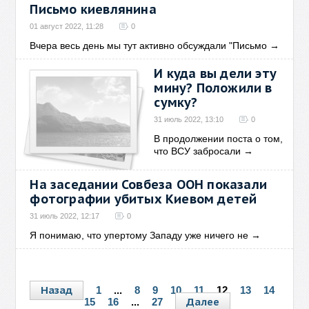
Письмо киевлянина
01 август 2022, 11:28
0
Вчера весь день мы тут активно обсуждали "Письмо
→
И куда вы дели эту
мину? Положили в
сумку?
31 июль 2022, 13:10
0
В продолжении поста о том,
что ВСУ забросали
→
На заседании Совбеза ООН показали
фотографии убитых Киевом детей
31 июль 2022, 12:17
0
Я понимаю, что упертому Западу уже ничего не
→
Назад
1
...
8
9
10
11
12
13
14
Далее
15
16
...
27