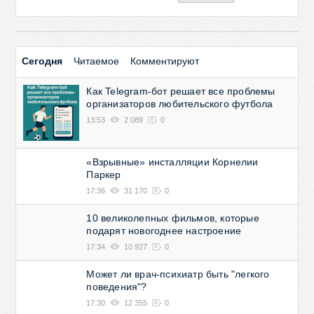
Сегодня
Читаемое
Комментируют
Как Telegram-бот решает все проблемы
организаторов любительского футбола
13:53
2 089
0
«Взрывные» инсталляции Корнелии
Паркер
17:36
31 170
0
10 великолепных фильмов, которые
подарят новогоднее настроение
17:34
10 927
0
Может ли врач-психиатр быть "легкого
поведения"?
17:30
12 355
0