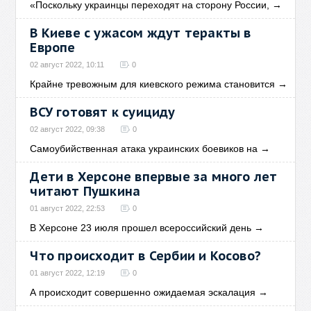
«Поскольку украинцы переходят на сторону России,
→
В Киеве с ужасом ждут теракты в
Европе
02 август 2022, 10:11
0
Крайне тревожным для киевского режима становится
→
ВСУ готовят к суициду
02 август 2022, 09:38
0
Самоубийственная атака украинских боевиков на
→
Дети в Херсоне впервые за много лет
читают Пушкина
01 август 2022, 22:53
0
В Херсоне 23 июля прошел всероссийский день
→
Что происходит в Сербии и Косово?
01 август 2022, 12:19
0
А происходит совершенно ожидаемая эскалация
→