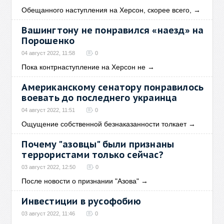
Обещанного наступления на Херсон, скорее всего,
→
Вашингтону не понравился «наезд» на
Порошенко
04 август 2022, 11:58
0
Пока контрнаступление на Херсон не
→
Американскому сенатору понравилось
воевать до последнего украинца
04 август 2022, 11:51
0
Ощущение собственной безнаказанности толкает
→
Почему "азовцы" были признаны
террористами только сейчас?
03 август 2022, 12:50
0
После новости о признании "Азова"
→
Инвестиции в русофобию
03 август 2022, 11:46
0