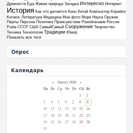
Интересно
Древности
Еда
Живая природа
Загадка
Интернет
История
Как это делается
Кино
Китай
Компьютер
Корабли
Космос
Литература
Медицина
Мои фото
Море
Наука
Оружие
Перлы
Персона
Политика
Происшествие
Разоблачаем
Россия
Сооружение
Рыба
СССР
США
СамыйСамый
Творчество
Традиции
Техника
Технологии
Юмор
Показать все теги
Опрос
Календарь
«
Август 2026 »
Пн
Вт
Ср
Чт
Пт
Сб
Вс
1
2
3
4
5
6
7
8
9
10
11
12
13
14
15
16
17
18
19
20
21
22
23
24
25
26
27
28
29
30
31