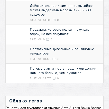
Действительно ли зимняя «омывайка»
может выдержать морозы в -25 и -30
градусов
13:54
54 508
0
Продукты, которые нельзя покупать
впрок, но все покупают
13:52
0
0
Портативные дизельные и бензиновые
генераторы
11:36
18 321
0
Почему в античность пращников ценили
намного больше, чем лучников
21:17
12 873
0
Облако тегов
Рецепты для мультиварки
Авиация
Авто
Англия
Война
Вопрос