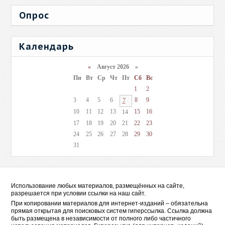
Опрос
Календарь
«
Август 2026 »
Пн
Вт
Ср
Чт
Пт
Сб
Вс
1
2
3
4
5
6
8
9
7
10
11
12
13
15
16
14
17
18
19
20
21
22
23
24
25
26
27
28
29
30
31
Использование любых материалов, размещённых на сайте,
разрешается при условии ссылки на наш сайт.
При копировании материалов для интернет-изданий – обязательна
прямая открытая для поисковых систем гиперссылка. Ссылка должна
быть размещена в независимости от полного либо частичного