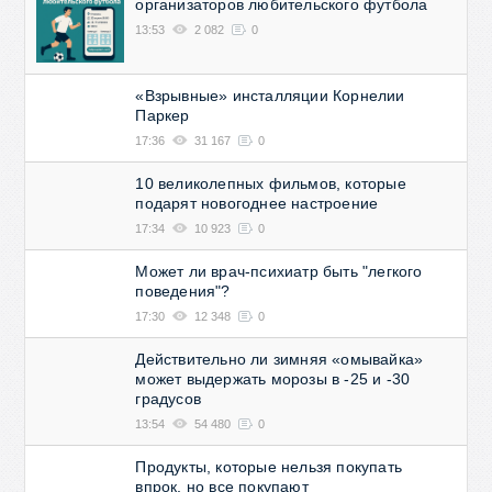
организаторов любительского футбола
13:53
2 082
0
«Взрывные» инсталляции Корнелии
Паркер
17:36
31 167
0
10 великолепных фильмов, которые
подарят новогоднее настроение
17:34
10 923
0
Может ли врач-психиатр быть "легкого
поведения"?
17:30
12 348
0
Действительно ли зимняя «омывайка»
может выдержать морозы в -25 и -30
градусов
13:54
54 480
0
Продукты, которые нельзя покупать
впрок, но все покупают