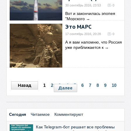
30 сентябрь 2016, 23:53
0
Вот и закончилась эпопея
"Морского
→
Это МАРС
17 сентябрь 2016, 20:28
0
А я вам напомню, что Россия
уже приближается к
→
Назад
1
2
3
4
5
6
7
8
9
10
Далее
Сегодня
Читаемое
Комментируют
Как Telegram-бот решает все проблемы