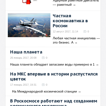
Ядерный ракетный двигатель
— ракетный
→
Частная
космонавтика в
России
12 август 2017, 11:14
0
Любая частная инициатива —
это бизнес. А
→
Наша планета
26 январь 2017, 20:08
0
Наша планета обладает запасами воды примерно в 1
→
На МКС впервые в истории распустился
цветок
17 январь 2017, 19:31
0
На Международной космической станции
→
В Роскосмосе работают над созданием
космического мусорщика