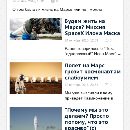
25 ноябрь 2016, 10:01
0
О том была ли жизнь на Марсе или нет, можно
→
Будем жить на
Марсе? Миссия
SpaceX Илона Маска
24 октябрь 2016, 12:09
0
Ранее говорилось о "Пока
"одноразовый" Илон Маск"
→
Полет на Марс
грозит космонавтам
слабоумием
12 октябрь 2016, 23:31
0
Мы уже выясняли к чему
приведет Размножение в
→
"Почему мы это
делаем? Просто
потому, что это
красиво" (с)