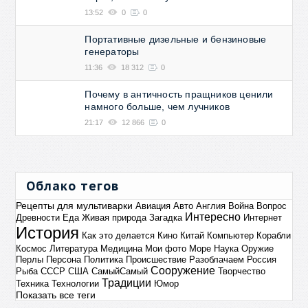
13:52
0
0
Портативные дизельные и бензиновые
генераторы
11:36
18 312
0
Почему в античность пращников ценили
намного больше, чем лучников
21:17
12 866
0
Облако тегов
Рецепты для мультиварки
Авиация
Авто
Англия
Война
Вопрос
Интересно
Древности
Еда
Живая природа
Загадка
Интернет
История
Как это делается
Кино
Китай
Компьютер
Корабли
Космос
Литература
Медицина
Мои фото
Море
Наука
Оружие
Перлы
Персона
Политика
Происшествие
Разоблачаем
Россия
Сооружение
Рыба
СССР
США
СамыйСамый
Творчество
Традиции
Техника
Технологии
Юмор
Показать все теги