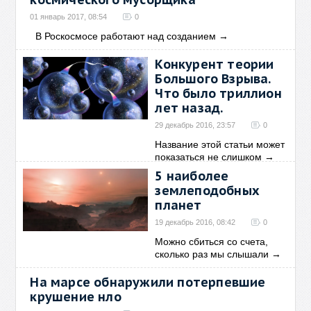
01 январь 2017, 08:54
0
В Роскосмосе работают над созданием
→
Конкурент теории
Большого Взрыва.
Что было триллион
лет назад.
29 декабрь 2016, 23:57
0
Название этой статьи может
показаться не слишком
→
5 наиболее
землеподобных
планет
19 декабрь 2016, 08:42
0
Можно сбиться со счета,
сколько раз мы слышали
→
На марсе обнаружили потерпевшие
крушение нло