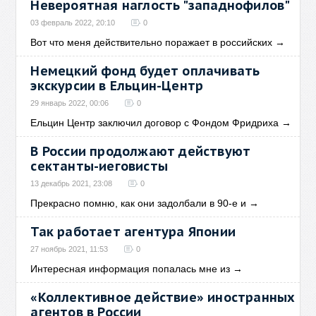
Невероятная наглость "западнофилов"
03 февраль 2022, 20:10
0
Вот что меня действительно поражает в российских
→
Немецкий фонд будет оплачивать
экскурсии в Ельцин-Центр
29 январь 2022, 00:06
0
Ельцин Центр заключил договор с Фондом Фридриха
→
В России продолжают действуют
сектанты-иеговисты
13 декабрь 2021, 23:08
0
Прекрасно помню, как они задолбали в 90-е и
→
Так работает агентура Японии
27 ноябрь 2021, 11:53
0
Интересная информация попалась мне из
→
«Коллективное действие» иностранных
агентов в России