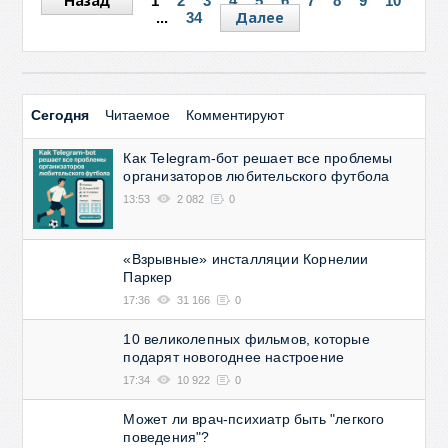
Назад
1
2
3
4
5
6
7
8
9
10
Далее
...
34
Сегодня
Читаемое
Комментируют
Как Telegram-бот решает все проблемы
организаторов любительского футбола
13:53
2 082
0
«Взрывные» инсталляции Корнелии
Паркер
17:36
31 166
0
10 великолепных фильмов, которые
подарят новогоднее настроение
17:34
10 922
0
Может ли врач-психиатр быть "легкого
поведения"?