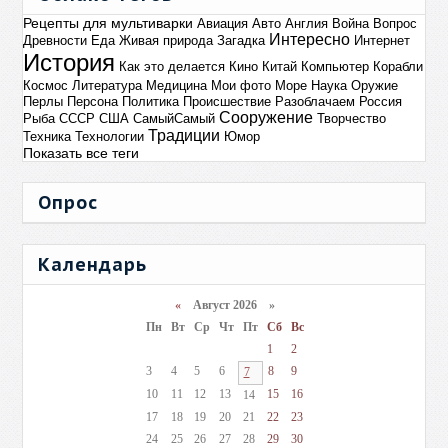
Рецепты для мультиварки
Авиация
Авто
Англия
Война
Вопрос
Интересно
Древности
Еда
Живая природа
Загадка
Интернет
История
Как это делается
Кино
Китай
Компьютер
Корабли
Космос
Литература
Медицина
Мои фото
Море
Наука
Оружие
Перлы
Персона
Политика
Происшествие
Разоблачаем
Россия
Сооружение
Рыба
СССР
США
СамыйСамый
Творчество
Традиции
Техника
Технологии
Юмор
Показать все теги
Опрос
Календарь
«
Август 2026 »
Пн
Вт
Ср
Чт
Пт
Сб
Вс
1
2
3
4
5
6
8
9
7
10
11
12
13
15
16
14
17
18
19
20
21
22
23
24
25
26
27
28
29
30