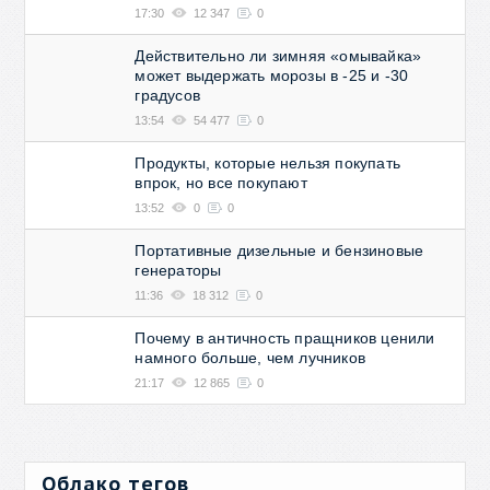
17:30
12 347
0
Действительно ли зимняя «омывайка»
может выдержать морозы в -25 и -30
градусов
13:54
54 477
0
Продукты, которые нельзя покупать
впрок, но все покупают
13:52
0
0
Портативные дизельные и бензиновые
генераторы
11:36
18 312
0
Почему в античность пращников ценили
намного больше, чем лучников
21:17
12 865
0
Облако тегов