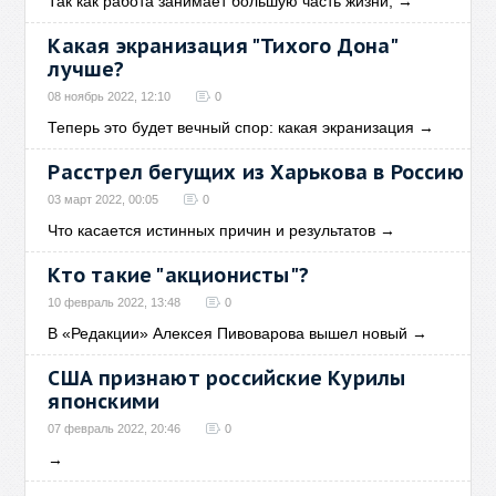
Так как работа занимает большую часть жизни,
→
Какая экранизация "Тихого Дона"
лучше?
08 ноябрь 2022, 12:10
0
Теперь это будет вечный спор: какая экранизация
→
Расстрел бегущих из Харькова в Россию
03 март 2022, 00:05
0
Что касается истинных причин и результатов
→
Кто такие "акционисты"?
10 февраль 2022, 13:48
0
В «Редакции» Алексея Пивоварова вышел новый
→
США признают российские Курилы
японскими
07 февраль 2022, 20:46
0
→