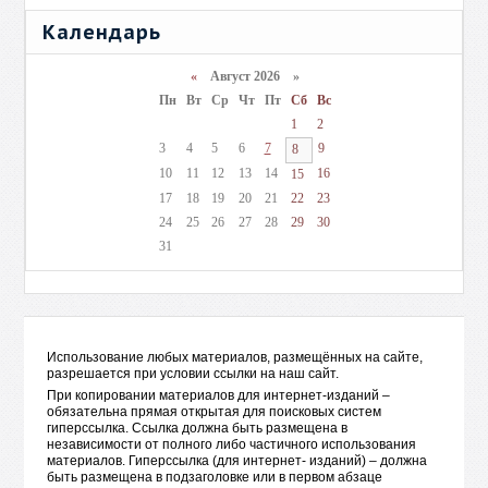
Че
Календарь
фа
08 о
«
Август 2026 »
0
Пн
Вт
Ср
Чт
Пт
Сб
Вс
Вот
1
2
фан
3
4
5
6
7
9
8
под
10
11
12
13
14
16
15
Д
17
18
19
20
21
22
23
фо
24
25
26
27
28
29
30
Эд
31
Го
05 о
0
Мы 
Использование любых материалов, размещённых на сайте,
тво
разрешается при условии ссылки на наш сайт.
мас
При копировании материалов для интернет-изданий –
обязательна прямая открытая для поисковых систем
Назад
1
2
3
гиперссылка. Ссылка должна быть размещена в
независимости от полного либо частичного использования
материалов. Гиперссылка (для интернет- изданий) – должна
быть размещена в подзаголовке или в первом абзаце