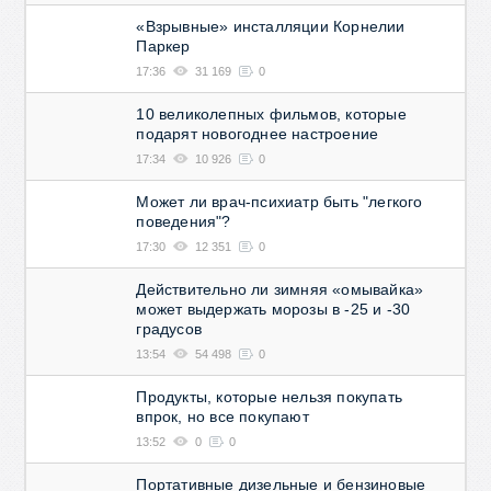
«Взрывные» инсталляции Корнелии
02 н
Паркер
0
17:36
31 169
0
Каж
нам
10 великолепных фильмов, которые
фот
подарят новогоднее настроение
17:34
10 926
0
Ес
ес
Может ли врач-психиатр быть "легкого
то
поведения"?
17:30
12 351
0
02 н
0
Действительно ли зимняя «омывайка»
Жи
может выдержать морозы в -25 и -30
аме
градусов
Ост
Му
13:54
54 498
0
Тю
Продукты, которые нельзя покупать
30 о
впрок, но все покупают
0
13:52
0
0
Не 
Лон
Портативные дизельные и бензиновые