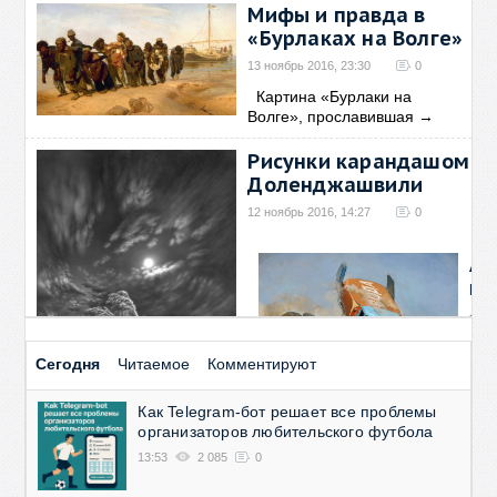
Мифы и правда в
«Бурлаках на Волге»
13 ноябрь 2016, 23:30
0
Картина «Бурлаки на
Волге», прославившая
→
Рисунки карандашом от
Доленджашвили
12 ноябрь 2016, 14:27
0
Ав
ми
Да
Кд
Сегодня
Читаемое
Комментируют
02 н
0
Как Telegram-бот решает все проблемы
А в
организаторов любительского футбола
тво
ва
13:53
2 085
0
Мо