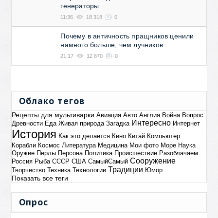
ули
генераторы
Рж
11:36
18 318
0
ср
тю
Почему в античность пращников ценили
намного больше, чем лучников
20 о
21:17
12 870
0
0
Есл
стр
ржа
Трагическая судьба "
Облако тегов
на Днепре"
Рецепты для мультиварки
Авиация
Авто
Англия
Война
Вопрос
20 октябрь 2016, 17:23
0
Интересно
Древности
Еда
Живая природа
Загадка
Интернет
«Лунная ночь на Днепре» (188
История
Как это делается
Кино
Китай
Компьютер
Корабли
Космос
Литература
Медицина
Мои фото
Море
Наука
По
Оружие
Перлы
Персона
Политика
Происшествие
Разоблачаем
Сооружение
Россия
Рыба
СССР
США
СамыйСамый
14 о
Традиции
Творчество
Техника
Технологии
Юмор
0
Показать все теги
Что
так
Опрос
вот