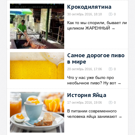
Крокодилятина
30 октябрь 2016, 18:18
0
Как то мы спорили, бывает ли
целиком ЖАРЕННЫЙ
→
Самое дорогое пиво
в мире
20 октябрь 2016, 17:06
0
Что у нас уже было про
необычное пиво? Ну вот
→
История Яйца
17 октябрь 2016, 19:06
0
В питании современного
человека яйца занимают
→