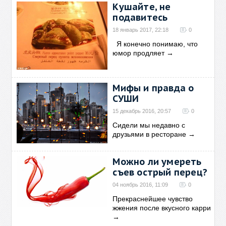
Кушайте, не
подавитесь
18 январь 2017, 22:18
0
Я конечно понимаю, что
юмор продляет
→
Мифы и правда о
СУШИ
15 декабрь 2016, 20:57
0
Сидели мы недавно с
друзьями в ресторане
→
Можно ли умереть
съев острый перец?
04 ноябрь 2016, 11:09
0
Прекраснейшее чувство
жжения после вкусного карри
→