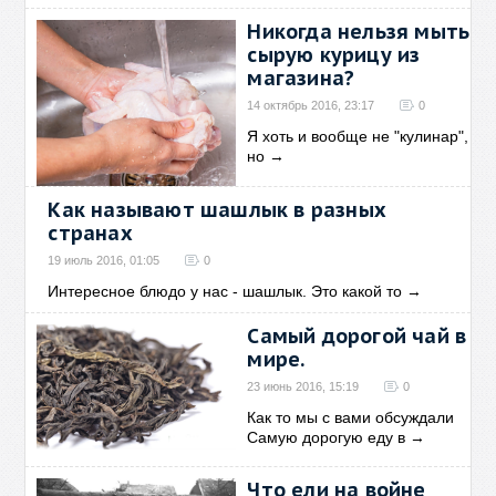
Никогда нельзя мыть
сырую курицу из
магазина?
14 октябрь 2016, 23:17
0
Я хоть и вообще не "кулинар",
но
→
Как называют шашлык в разных
странах
19 июль 2016, 01:05
0
Интересное блюдо у нас - шашлык. Это какой то
→
Самый дорогой чай в
мире.
23 июнь 2016, 15:19
0
Как то мы с вами обсуждали
Самую дорогую еду в
→
Что ели на войне