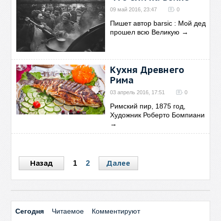
09 май 2016, 23:47
0
Пишет автор barsic : Мой дед
прошел всю Великую
→
Кухня Древнего
Рима
03 апрель 2016, 17:51
0
Римский пир, 1875 год,
Художник Роберто Бомпиани
→
Назад
Далее
1
2
Сегодня
Читаемое
Комментируют