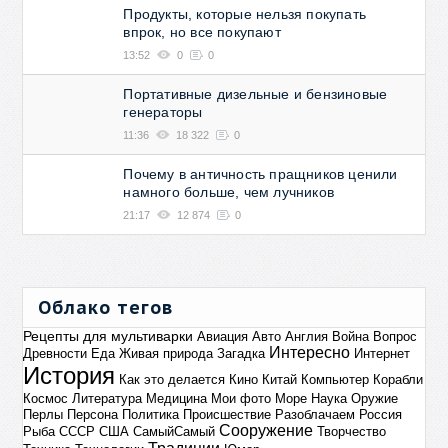
Продукты, которые нельзя покупать
впрок, но все покупают
13:52
0
0
Портативные дизельные и бензиновые
генераторы
11:36
18 322
0
Почему в античность пращников ценили
намного больше, чем лучников
21:17
12 874
0
Облако тегов
Рецепты для мультиварки
Авиация
Авто
Англия
Война
Вопрос
Интересно
Древности
Еда
Живая природа
Загадка
Интернет
История
Как это делается
Кино
Китай
Компьютер
Корабли
Космос
Литература
Медицина
Мои фото
Море
Наука
Оружие
Перлы
Персона
Политика
Происшествие
Разоблачаем
Россия
Сооружение
Рыба
СССР
США
СамыйСамый
Творчество