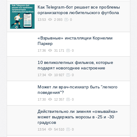
Как Telegram-бот решает все проблемы
организаторов любительского футбола
13:53
2 093
0
«Взрывные» инсталляции Корнелии
Паркер
17:36
31 171
0
10 великолепных фильмов, которые
подарят новогоднее настроение
17:34
10 927
0
Может ли врач-психиатр быть "легкого
поведения"?
17:30
12 357
0
Действительно ли зимняя «омывайка»
может выдержать морозы в -25 и -30
градусов
13:54
54 510
0