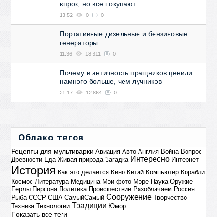
впрок, но все покупают
13:52
0
0
Портативные дизельные и бензиновые
генераторы
11:36
18 311
0
Почему в античность пращников ценили
намного больше, чем лучников
21:17
12 864
0
Облако тегов
Рецепты для мультиварки
Авиация
Авто
Англия
Война
Вопрос
Интересно
Древности
Еда
Живая природа
Загадка
Интернет
История
Как это делается
Кино
Китай
Компьютер
Корабли
Космос
Литература
Медицина
Мои фото
Море
Наука
Оружие
Перлы
Персона
Политика
Происшествие
Разоблачаем
Россия
Сооружение
Рыба
СССР
США
СамыйСамый
Творчество
Традиции
Техника
Технологии
Юмор
Показать все теги