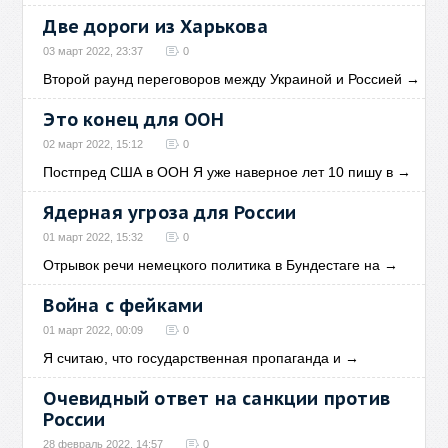
Две дороги из Харькова
03 март 2022, 23:37
0
Второй раунд переговоров между Украиной и Россией
→
Это конец для ООН
02 март 2022, 15:12
0
Постпред США в ООН Я уже наверное лет 10 пишу в
→
Ядерная угроза для России
01 март 2022, 15:32
0
Отрывок речи немецкого политика в Бундестаге на
→
Война с фейками
01 март 2022, 00:09
0
Я считаю, что государственная пропаганда и
→
Очевидный ответ на санкции против
России
28 февраль 2022, 14:57
0