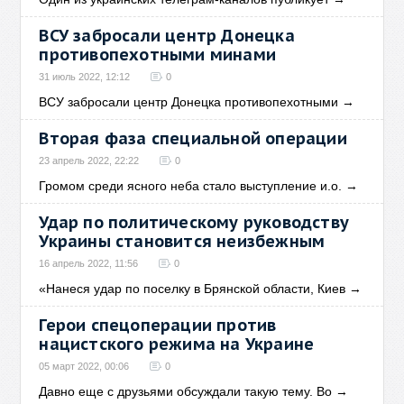
ВСУ забросали центр Донецка
противопехотными минами
31 июль 2022, 12:12
0
ВСУ забросали центр Донецка противопехотными
→
Вторая фаза специальной операции
23 апрель 2022, 22:22
0
Громом среди ясного неба стало выступление и.о.
→
Удар по политическому руководству
Украины становится неизбежным
16 апрель 2022, 11:56
0
«Нанеся удар по поселку в Брянской области, Киев
→
Герои спецоперации против
нацистского режима на Украине
05 март 2022, 00:06
0
Давно еще с друзьями обсуждали такую тему. Во
→