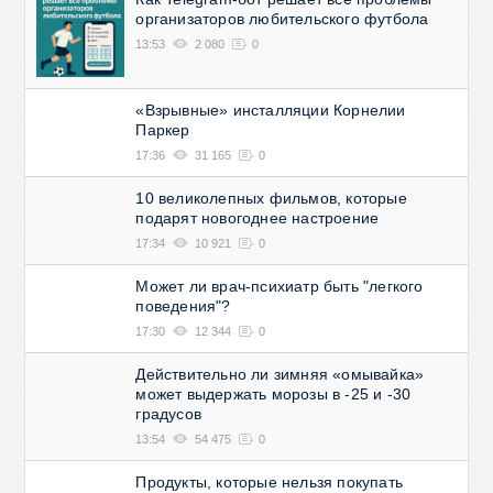
организаторов любительского футбола
13:53
2 080
0
«Взрывные» инсталляции Корнелии
Паркер
17:36
31 165
0
10 великолепных фильмов, которые
подарят новогоднее настроение
17:34
10 921
0
Может ли врач-психиатр быть "легкого
поведения"?
17:30
12 344
0
Действительно ли зимняя «омывайка»
может выдержать морозы в -25 и -30
градусов
13:54
54 475
0
Продукты, которые нельзя покупать