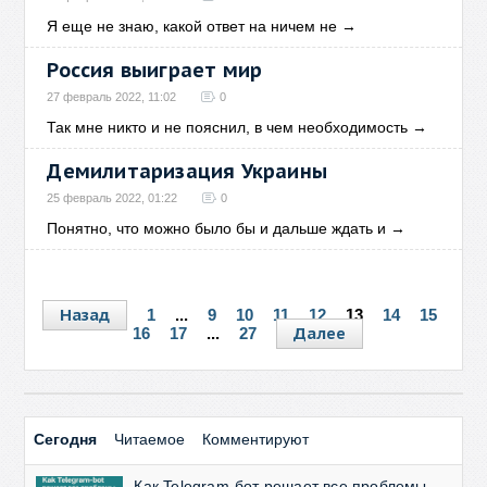
Я еще не знаю, какой ответ на ничем не
→
Россия выиграет мир
27 февраль 2022, 11:02
0
Так мне никто и не пояснил, в чем необходимость
→
Демилитаризация Украины
25 февраль 2022, 01:22
0
Понятно, что можно было бы и дальше ждать и
→
Назад
1
...
9
10
11
12
13
14
15
Далее
16
17
...
27
Сегодня
Читаемое
Комментируют
Как Telegram-бот решает все проблемы