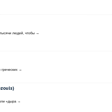
тысячи людей, чтобы
→
 греческих
→
zouls)
 или «дыра
→