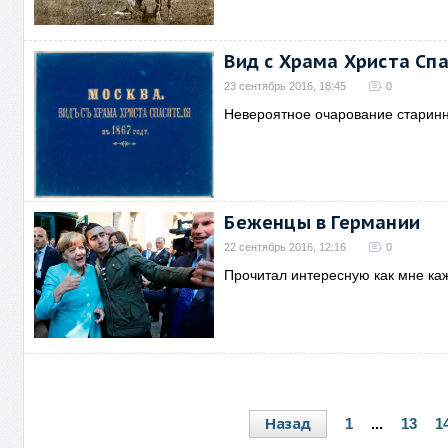
Вид с Храма Христа Спа
23 сентябрь 2016, 18:45
0
Невероятное очарование старин
Беженцы в Германии
22 сентябрь 2016, 12:16
0
Прочитал интересную как мне каж
Назад
1
...
13
1