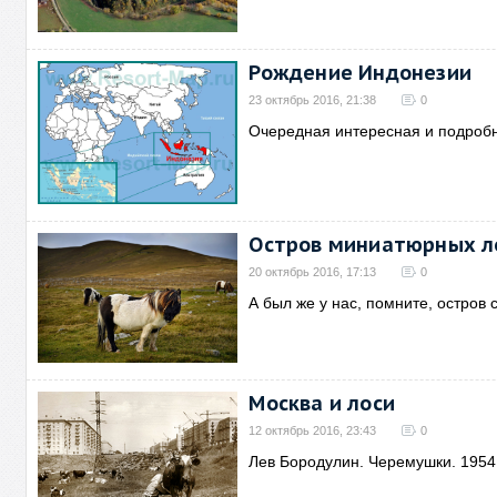
Рождение Индонезии
23 октябрь 2016, 21:38
0
Очередная интересная и подробн
Остров миниатюрных 
20 октябрь 2016, 17:13
0
А был же у нас, помните, остров 
Москва и лоси
12 октябрь 2016, 23:43
0
Лев Бородулин. Черемушки. 1954