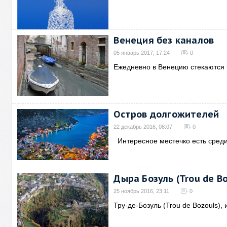
Венеция без каналов
05 январь 2017, 17:24
0
Ежедневно в Венецию стекаются 
Остров долгожителей
22 декабрь 2016, 08:07
0
Интересное местечко есть среди
Дыра Бозуль (Trou de Bo
25 ноябрь 2016, 23:11
0
Тру-де-Бозуль (Trou de Bozouls),