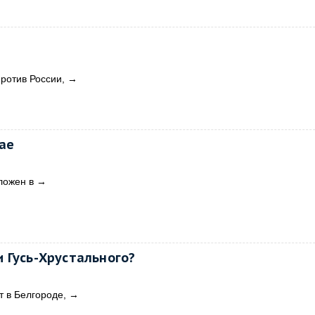
ротив России,
→
ае
ложен в
→
 Гусь-Хрустального?
т в Белгороде,
→