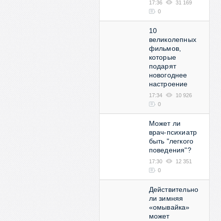
17:36
31 169
0
10
великолепных
фильмов,
которые
подарят
новогоднее
настроение
17:34
10 926
0
Может ли
врач-психиатр
быть "легкого
поведения"?
17:30
12 351
0
Действительно
ли зимняя
«омывайка»
может