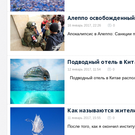
Алеппо освобожденный
16 январь 2017, 22:26
0
Апокалипсис в Алеппо: Санкции п
Подводный отель в Кит
12 январь 2017, 11:54
0
Подводный отель в Китае распо
Как называются жители
11 январь 2017, 15:55
0
После того, как я окончил институ