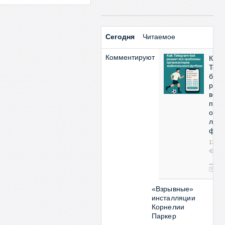
Сегодня
Читаемое
Комментируют
Как
Tele
бот
реш
все
про
орга
люби
фут
13:53
2
08
0
«Взрывные»
инсталляции
Корнелии
Паркер