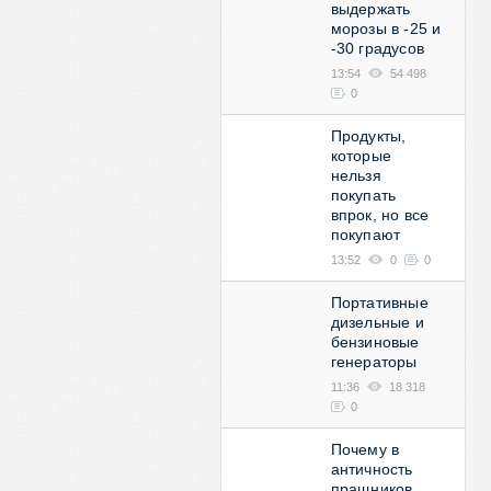
выдержать
морозы в -25 и
-30 градусов
13:54
54 498
0
Продукты,
которые
нельзя
покупать
впрок, но все
покупают
13:52
0
0
Портативные
дизельные и
бензиновые
генераторы
11:36
18 318
0
Почему в
античность
пращников