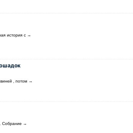
ая история с
→
лошадок
свиней , потом
→
. Собрание
→