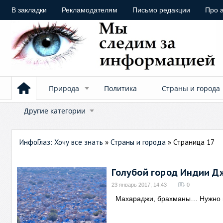
В закладки
Рекламодателям
Письмо редакции
Про 
Природа
Политика
Страны и города
Другие категории
ИнфоГлаз: Хочу все знать
»
Страны и города
» Страница 17
Голубой город Индии Д
23 январь 2017, 14:43
0
Махараджи, брахманы… Нужно 