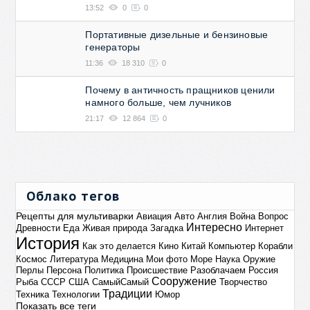
13:52
0
0
Портативные дизельные и бензиновые
генераторы
11:36
18 310
0
Почему в античность пращников ценили
намного больше, чем лучников
21:17
12 864
0
Облако тегов
Рецепты для мультиварки
Авиация
Авто
Англия
Война
Вопрос
Интересно
Древности
Еда
Живая природа
Загадка
Интернет
История
Как это делается
Кино
Китай
Компьютер
Корабли
Космос
Литература
Медицина
Мои фото
Море
Наука
Оружие
Перлы
Персона
Политика
Происшествие
Разоблачаем
Россия
Сооружение
Рыба
СССР
США
СамыйСамый
Творчество
Традиции
Техника
Технологии
Юмор
Показать все теги