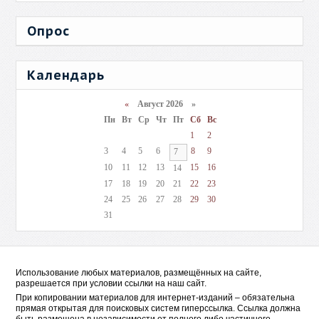
Опрос
Календарь
«
Август 2026 »
Пн
Вт
Ср
Чт
Пт
Сб
Вс
1
2
3
4
5
6
8
9
7
10
11
12
13
15
16
14
17
18
19
20
21
22
23
24
25
26
27
28
29
30
31
Использование любых материалов, размещённых на сайте,
разрешается при условии ссылки на наш сайт.
При копировании материалов для интернет-изданий – обязательна
прямая открытая для поисковых систем гиперссылка. Ссылка должна