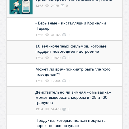
13:53
2 079
0
«Взрывные» инсталляции Корнелии
Паркер
17:36
31 165
0
10 великолепных фильмов, которые
подарят новогоднее настроение
17:34
10 920
0
Может ли врач-психиатр быть "легкого
поведения"?
17:30
12 344
0
Действительно ли зимняя «омывайка»
может выдержать морозы в -25 и -30
градусов
13:54
54 473
0
Продукты, которые нельзя покупать
впрок, но все покупают