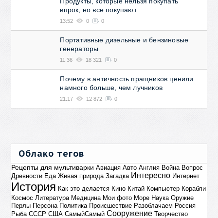
Продукты, которые нельзя покупать
впрок, но все покупают
13:52
0
0
Портативные дизельные и бензиновые
генераторы
11:36
18 321
0
Почему в античность пращников ценили
намного больше, чем лучников
21:17
12 872
0
Облако тегов
Рецепты для мультиварки
Авиация
Авто
Англия
Война
Вопрос
Интересно
Древности
Еда
Живая природа
Загадка
Интернет
История
Как это делается
Кино
Китай
Компьютер
Корабли
Космос
Литература
Медицина
Мои фото
Море
Наука
Оружие
Перлы
Персона
Политика
Происшествие
Разоблачаем
Россия
Сооружение
Рыба
СССР
США
СамыйСамый
Творчество