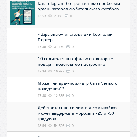
Как Telegram-бот решает все проблемы
организаторов любительского футбола
13:53
2 089
0
«Взрывные» инсталляции Корнелии
Паркер
17:36
31 170
0
10 великолепных фильмов, которые
подарят новогоднее настроение
17:34
10 927
0
Может ли врач-психиатр быть "легкого
поведения"?
17:30
12 355
0
Действительно ли зимняя «омывайка»
может выдержать морозы в -25 и -30
градусов
13:54
54 506
0