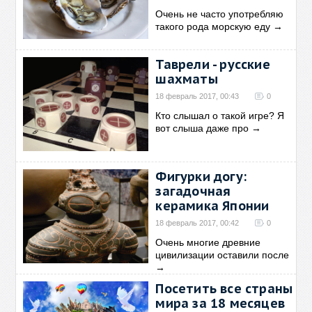
Очень не часто употребляю
такого рода морскую еду
→
Таврели - русские
шахматы
18 февраль 2017, 00:43
0
Кто слышал о такой игре? Я
вот слыша даже про
→
Фигурки догу:
загадочная
керамика Японии
18 февраль 2017, 00:42
0
Очень многие древние
цивилизации оставили после
→
Посетить все страны
мира за 18 месяцев