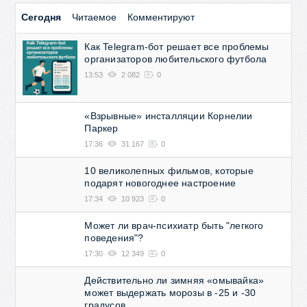
Сегодня
Читаемое
Комментируют
Как Telegram-бот решает все проблемы
организаторов любительского футбола
13:53
2 082
0
«Взрывные» инсталляции Корнелии
Паркер
17:36
31 167
0
10 великолепных фильмов, которые
подарят новогоднее настроение
17:34
10 923
0
Может ли врач-психиатр быть "легкого
поведения"?
17:30
12 349
0
Действительно ли зимняя «омывайка»
может выдержать морозы в -25 и -30
градусов