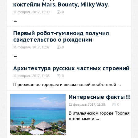
коктейли Mars, Bounty, Milky Way.
11 февраль 2017, 11:39
0
→
Первый робот-гуманоид получил
свидетельство о рождении
11 февраль 2017, 11:37
0
→
Архитектура русских частных строений
11 февраль 2017, 11:35
0
П роезжая по городам и весям нашей необъятной
→
Интересные факты!!!
11 февраль 2017, 11:29
0
В итальянском городе Тропея
«толстым» и
→