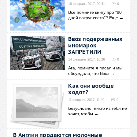
18 февраль 2017, 00:41
0
Все помните книгу про "80
дней вокруг света"? Еще
→
Ввоз подержанных
иномарок
ЗАПРЕТИЛИ
14 февраль 2017, 16:26
0
Ага, помните я писал и мы
обсуждали, что Ввоз
→
Как они вообще
ходят?
11 февраль 2017, 11:40
0
Безусловно, никто из тебя не
хочет, чтобы
→
В Англии продаются молочные