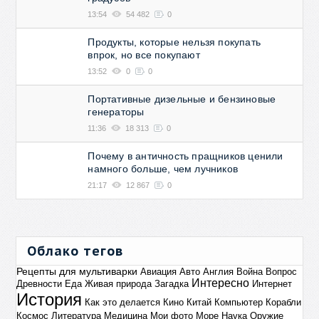
13:54
54 482
0
Продукты, которые нельзя покупать
впрок, но все покупают
13:52
0
0
Портативные дизельные и бензиновые
генераторы
11:36
18 313
0
Почему в античность пращников ценили
намного больше, чем лучников
21:17
12 867
0
Облако тегов
Рецепты для мультиварки
Авиация
Авто
Англия
Война
Вопрос
Интересно
Древности
Еда
Живая природа
Загадка
Интернет
История
Как это делается
Кино
Китай
Компьютер
Корабли
Космос
Литература
Медицина
Мои фото
Море
Наука
Оружие