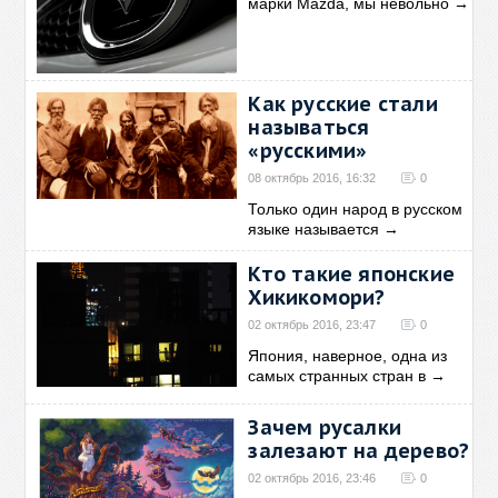
марки Mazda, мы невольно
→
Как русские стали
называться
«русскими»
08 октябрь 2016, 16:32
0
Только один народ в русском
языке называется
→
Кто такие японские
Хикикомори?
02 октябрь 2016, 23:47
0
Япония, наверное, одна из
самых странных стран в
→
Зачем русалки
залезают на дерево?
02 октябрь 2016, 23:46
0