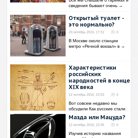
Все мы слышали о гаремах и
сведения бывают очень
→
Открытый туалет -
это нормально?
20 октябрь 2016, 17:31
0
В Москве около станции
метро «Речной вокзал» в
→
Характеристики
российских
народностей в конце
XIX века
12 октябрь 2016, 23:53
0
Вот совсем недавно мы
обсудили Как русские стали
→
Мазда или Мацуда?
12 октябрь 2016, 23:46
0
Изучив историю названия