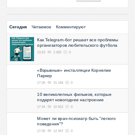
Сегодня
Читаемое
Комментируют
Как Telegram-бот решает все проблемы
организаторов любительского футбола
13:53
2 082
0
«Взрывные» инсталляции Корнелии
Паркер
17:36
31 166
0
10 великолепных фильмов, которые
подарят новогоднее настроение
17:34
10 922
0
Может ли врач-психиатр быть "легкого
поведения"?
17:30
12 347
0