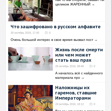
целиком ЖАРЕННЫЙ
→
Что зашифровано в русском алфавите
30 октябрь 2016, 17:45
0
Очень большой интерес в свое время вызвал пост
→
Жизнь после смерти
или чем может
стать ваш прах
26 октябрь 2016, 08:48
0
А началось всё с найденного
материала про
→
Наложницы их
гаремов, ставшие
Императорами
24 октябрь 2016, 18:12
0