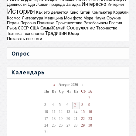
Интересно
Древности
Еда
Живая природа
Загадка
Интернет
История
Как это делается
Кино
Китай
Компьютер
Корабли
Космос
Литература
Медицина
Мои фото
Море
Наука
Оружие
Перлы
Персона
Политика
Происшествие
Разоблачаем
Россия
Сооружение
Рыба
СССР
США
СамыйСамый
Творчество
Традиции
Техника
Технологии
Юмор
Показать все теги
Опрос
Календарь
«
Август 2026 »
Пн
Вт
Ср
Чт
Пт
Сб
Вс
1
2
3
4
5
6
8
9
7
10
11
12
13
15
16
14
17
18
19
20
21
22
23
24
25
26
27
28
29
30
31