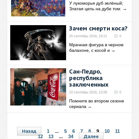
У лукоморья дуб зелёный;
Златая цепь на дубе том:
→
Зачем смерти коса?
25 сентябрь 2016, 19:21
0
Мрачная фигура в черном
балахоне, с косой и
→
Сан-Педро,
республика
заключенных
22 сентябрь 2016, 12:08
0
Помните во втором сезоне
сериала
→
Назад
1
...
5
6
7
8
9
10
11
Далее
12
13
...
34