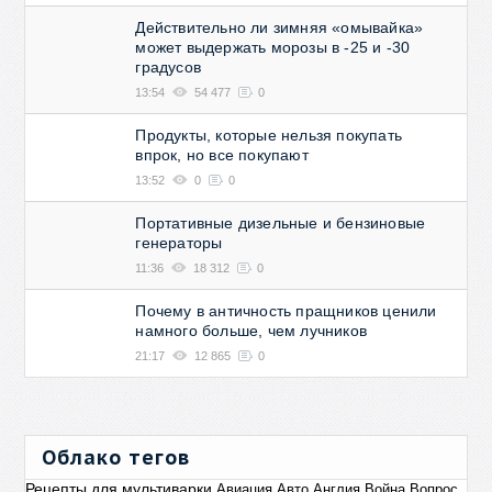
Действительно ли зимняя «омывайка»
может выдержать морозы в -25 и -30
градусов
13:54
54 477
0
Продукты, которые нельзя покупать
впрок, но все покупают
13:52
0
0
Портативные дизельные и бензиновые
генераторы
11:36
18 312
0
Почему в античность пращников ценили
намного больше, чем лучников
21:17
12 865
0
Облако тегов
Рецепты для мультиварки
Авиация
Авто
Англия
Война
Вопрос