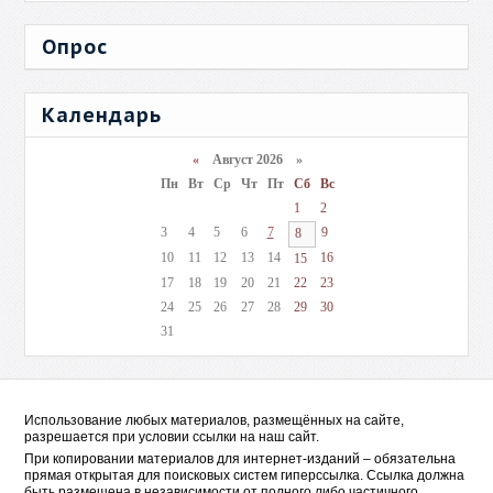
Опрос
Календарь
«
Август 2026 »
Пн
Вт
Ср
Чт
Пт
Сб
Вс
1
2
3
4
5
6
7
9
8
10
11
12
13
14
16
15
17
18
19
20
21
22
23
24
25
26
27
28
29
30
31
Использование любых материалов, размещённых на сайте,
разрешается при условии ссылки на наш сайт.
При копировании материалов для интернет-изданий – обязательна
прямая открытая для поисковых систем гиперссылка. Ссылка должна
быть размещена в независимости от полного либо частичного