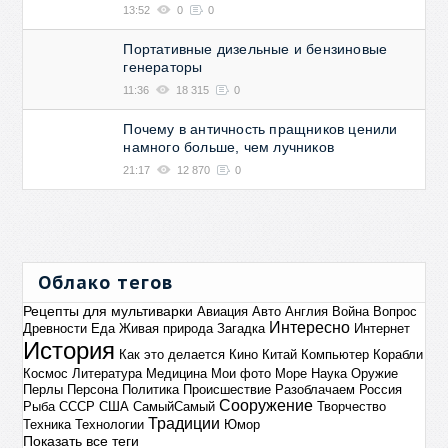
13:52
0
0
Портативные дизельные и бензиновые
генераторы
11:36
18 315
0
Почему в античность пращников ценили
намного больше, чем лучников
21:17
12 870
0
Облако тегов
Рецепты для мультиварки
Авиация
Авто
Англия
Война
Вопрос
Интересно
Древности
Еда
Живая природа
Загадка
Интернет
История
Как это делается
Кино
Китай
Компьютер
Корабли
Космос
Литература
Медицина
Мои фото
Море
Наука
Оружие
Перлы
Персона
Политика
Происшествие
Разоблачаем
Россия
Сооружение
Рыба
СССР
США
СамыйСамый
Творчество
Традиции
Техника
Технологии
Юмор
Показать все теги