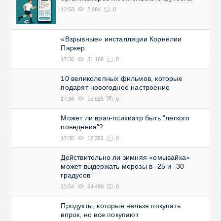
13:53
2 084
0
«Взрывные» инсталляции Корнелии
Паркер
17:36
31 169
0
10 великолепных фильмов, которые
подарят новогоднее настроение
17:34
10 925
0
Может ли врач-психиатр быть "легкого
поведения"?
17:30
12 351
0
Действительно ли зимняя «омывайка»
может выдержать морозы в -25 и -30
градусов
13:54
54 490
0
Продукты, которые нельзя покупать
впрок, но все покупают