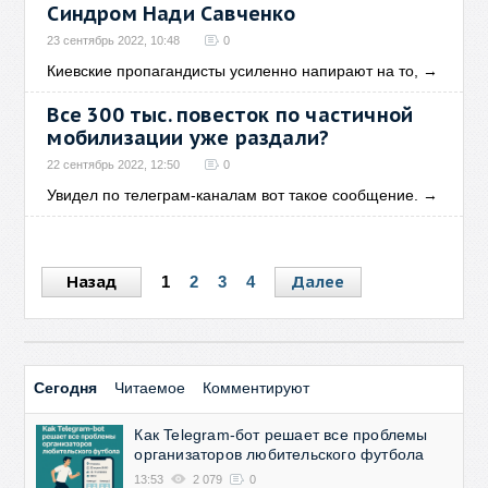
Синдром Нади Савченко
23 сентябрь 2022, 10:48
0
Киевские пропагандисты усиленно напирают на то,
→
Все 300 тыс. повесток по частичной
мобилизации уже раздали?
22 сентябрь 2022, 12:50
0
Увидел по телеграм-каналам вот такое сообщение.
→
Назад
Далее
1
2
3
4
Сегодня
Читаемое
Комментируют
Как Telegram-бот решает все проблемы
организаторов любительского футбола
13:53
2 079
0