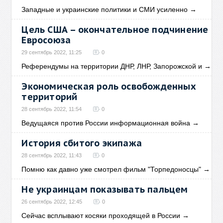
Западные и украинские политики и СМИ усиленно
→
Цель США – окончательное подчинение
Евросоюза
29 сентябрь 2022, 11:25
0
Референдумы на территории ДНР, ЛНР, Запорожской и
→
Экономическая роль освобожденных
территорий
28 сентябрь 2022, 11:54
0
Ведущаяся против России информационная война
→
История сбитого экипажа
28 сентябрь 2022, 11:43
0
Помню как давно уже смотрел фильм "Торпедоносцы"
→
Не украинцам показывать пальцем
26 сентябрь 2022, 12:45
0
Сейчас всплывают косяки проходящей в России
→