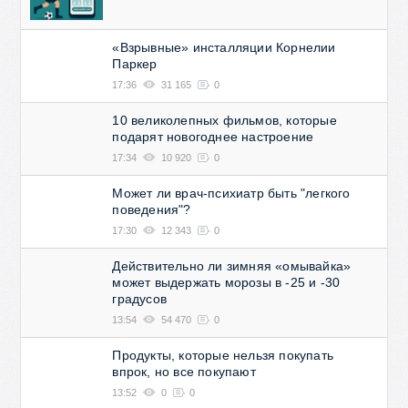
«Взрывные» инсталляции Корнелии
Паркер
17:36
31 165
0
10 великолепных фильмов, которые
подарят новогоднее настроение
17:34
10 920
0
Может ли врач-психиатр быть "легкого
поведения"?
17:30
12 343
0
Действительно ли зимняя «омывайка»
может выдержать морозы в -25 и -30
градусов
13:54
54 470
0
Продукты, которые нельзя покупать
впрок, но все покупают
13:52
0
0