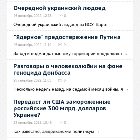
Очередной украинский людоед
26 сентябрь 2022, 12:33
0
Очередной украинский людоед из ВСУ. Варит
→
"Ядерное" предостережение Путина
26 сентябрь 2022, 11:19
0
Запад и подмандатные ему территории продолжают
→
Разговоры о человеколюбии на фоне
геноцида Донбасса
25 сентябрь 2022, 11:03
0
Несколько недель назад, на седьмой месяц войны, я
→
Передаст ли США замороженные
российские 300 млрд. долларов
Украине?
23 сентябрь 2022, 10:49
0
Как известно, американский политикум
→