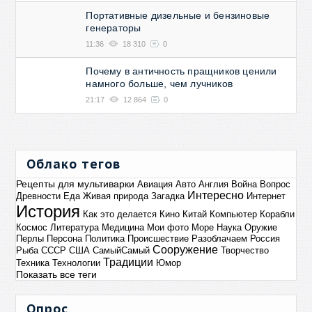
Портативные дизельные и бензиновые
генераторы
11:36
18 310
0
Почему в античность пращников ценили
намного больше, чем лучников
21:17
12 864
0
Облако тегов
Рецепты для мультиварки
Авиация
Авто
Англия
Война
Вопрос
Интересно
Древности
Еда
Живая природа
Загадка
Интернет
История
Как это делается
Кино
Китай
Компьютер
Корабли
Космос
Литература
Медицина
Мои фото
Море
Наука
Оружие
Перлы
Персона
Политика
Происшествие
Разоблачаем
Россия
Сооружение
Рыба
СССР
США
СамыйСамый
Творчество
Традиции
Техника
Технологии
Юмор
Показать все теги
Опрос