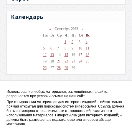
Календарь
«
Сентябрь 2022
»
Пн
Вт
Ср
Чт
Пт
Сб
Вс
1
2
3
4
5
6
7
8
9
10
11
12
13
14
15
16
17
18
19
20
21
22
23
24
25
26
27
28
29
30
Использование любых материалов, размещённых на сайте,
разрешается при условии ссылки на наш сайт.
При копировании материалов для интернет-изданий – обязательна
прямая открытая для поисковых систем гиперссылка. Ссылка должна
быть размещена в независимости от полного либо частичного
использования материалов. Гиперссылка (для интернет- изданий) –
должна быть размещена в подзаголовке или в первом абзаце
материала.