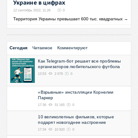
Украине в цифрах
12 сентябрь 2022, 11:26
0
Территория Украины превышает 600 тыс. квадратных
→
Сегодня
Читаемое
Комментируют
Как Telegram-бот решает все проблемы
организаторов любительского футбола
13:53
2 079
0
«Взрывные» инсталляции Корнелии
Паркер
17:36
31 165
0
10 великолепных фильмов, которые
подарят новогоднее настроение
17:34
10 920
0