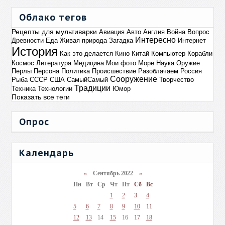
Облако тегов
Рецепты для мультиварки
Авиация
Авто
Англия
Война
Вопрос
Интересно
Древности
Еда
Живая природа
Загадка
Интернет
История
Как это делается
Кино
Китай
Компьютер
Корабли
Космос
Литература
Медицина
Мои фото
Море
Наука
Оружие
Перлы
Персона
Политика
Происшествие
Разоблачаем
Россия
Сооружение
Рыба
СССР
США
СамыйСамый
Творчество
Традиции
Техника
Технологии
Юмор
Показать все теги
Опрос
Календарь
«
Сентябрь 2022
»
Пн
Вт
Ср
Чт
Пт
Сб
Вс
1
2
3
4
5
6
7
8
9
10
11
12
13
14
15
16
17
18