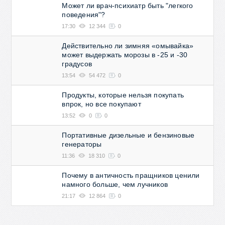
Может ли врач-психиатр быть "легкого
поведения"?
17:30
12 344
0
Действительно ли зимняя «омывайка»
может выдержать морозы в -25 и -30
градусов
13:54
54 472
0
Продукты, которые нельзя покупать
впрок, но все покупают
13:52
0
0
Портативные дизельные и бензиновые
генераторы
11:36
18 310
0
Почему в античность пращников ценили
намного больше, чем лучников
21:17
12 864
0