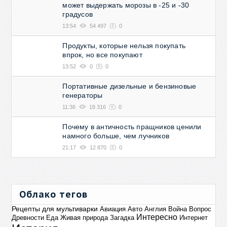
может выдержать морозы в -25 и -30
градусов
13:54
54 497
0
Продукты, которые нельзя покупать
впрок, но все покупают
13:52
0
0
Портативные дизельные и бензиновые
генераторы
11:36
18 316
0
Почему в античность пращников ценили
намного больше, чем лучников
21:17
12 870
0
Облако тегов
Рецепты для мультиварки
Авиация
Авто
Англия
Война
Вопрос
Интересно
Древности
Еда
Живая природа
Загадка
Интернет