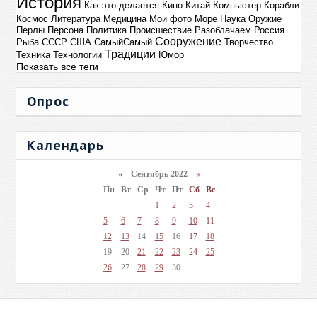
История
Как это делается
Кино
Китай
Компьютер
Корабли
Космос
Литература
Медицина
Мои фото
Море
Наука
Оружие
Перлы
Персона
Политика
Происшествие
Разоблачаем
Россия
Сооружение
Рыба
СССР
США
СамыйСамый
Творчество
Традиции
Техника
Технологии
Юмор
Показать все теги
Опрос
Календарь
«
Сентябрь 2022
»
Пн
Вт
Ср
Чт
Пт
Сб
Вс
1
2
3
4
5
6
7
8
9
10
11
12
13
14
15
16
17
18
19
20
21
22
23
24
25
26
27
28
29
30