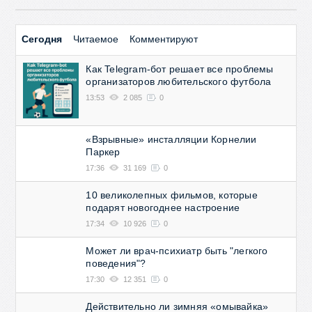
Гейминатор Слотс на данный
→
Сегодня
Читаемое
Комментируют
Как Telegram-бот решает все проблемы
организаторов любительского футбола
13:53
2 085
0
«Взрывные» инсталляции Корнелии
Паркер
17:36
31 169
0
10 великолепных фильмов, которые
подарят новогоднее настроение
17:34
10 926
0
Может ли врач-психиатр быть "легкого
поведения"?
17:30
12 351
0
Действительно ли зимняя «омывайка»