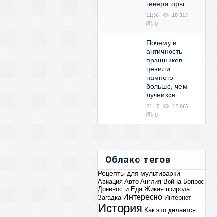
генераторы
11:36
18 313
0
Почему в
античность
пращников
ценили
намного
больше, чем
лучников
21:17
12 866
0
Облако тегов
Рецепты для мультиварки
Авиация
Авто
Англия
Война
Вопрос
Древности
Еда
Живая природа
Интересно
Загадка
Интернет
История
Как это делается