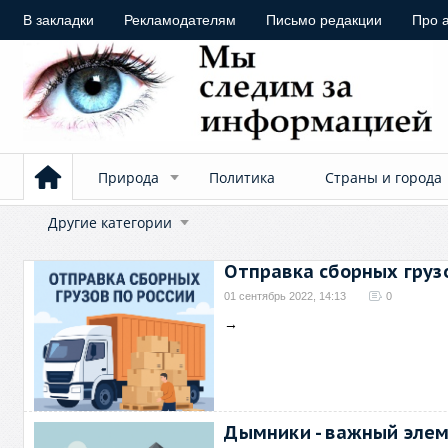
В закладки
Рекламодателям
Письмо редакции
Про 
Природа
Политика
Страны и города
Другие категории
Отправка сборных грузо
01 сентябрь 2022, 14:13
0
→
Дымники - важный эле