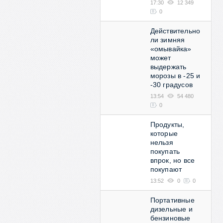
17:30
12 349
0
Действительно
ли зимняя
«омывайка»
может
выдержать
морозы в -25 и
-30 градусов
13:54
54 480
0
Продукты,
которые
нельзя
покупать
впрок, но все
покупают
13:52
0
0
Портативные
дизельные и
бензиновые