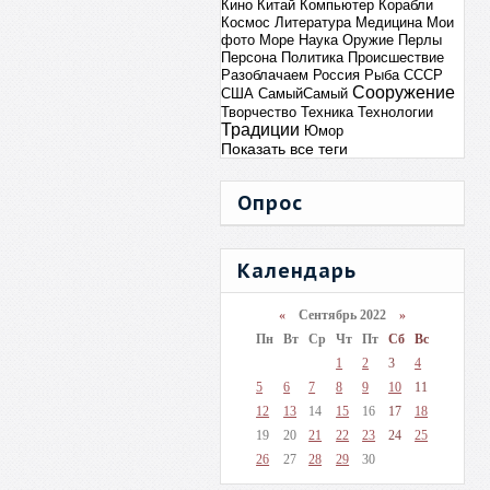
Кино
Китай
Компьютер
Корабли
Космос
Литература
Медицина
Мои
фото
Море
Наука
Оружие
Перлы
Персона
Политика
Происшествие
Разоблачаем
Россия
Рыба
СССР
Сооружение
США
СамыйСамый
Творчество
Техника
Технологии
Традиции
Юмор
Показать все теги
Опрос
Календарь
«
Сентябрь 2022
»
Пн
Вт
Ср
Чт
Пт
Сб
Вс
1
2
3
4
5
6
7
8
9
10
11
12
13
14
15
16
17
18
19
20
21
22
23
24
25
26
27
28
29
30