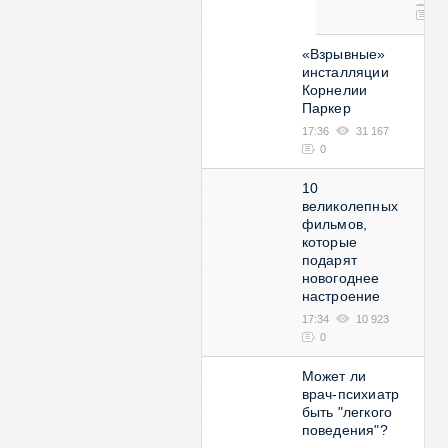
0
«Взрывные»
инсталляции
Корнелии
Паркер
17:36
31 167
0
10
великолепных
фильмов,
которые
подарят
новогоднее
настроение
17:34
10 923
0
Может ли
врач-психиатр
быть "легкого
поведения"?