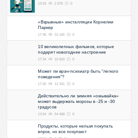
13:53
2 079
0
«Взрывные» инсталляции Корнелии
Паркер
17:36
31 165
0
10 великолепных фильмов, которые
подарят новогоднее настроение
17:34
10 920
0
Может ли врач-психиатр быть "легкого
поведения"?
17:30
12 341
0
Действительно ли зимняя «омывайка»
может выдержать морозы в -25 и -30
градусов
13:54
54 468
0
Продукты, которые нельзя покупать
впрок, но все покупают