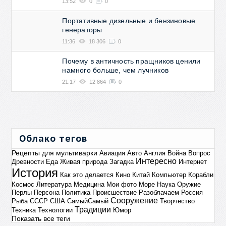
13:52
0
0
Портативные дизельные и бензиновые
генераторы
11:36
18 306
0
Почему в античность пращников ценили
намного больше, чем лучников
21:17
12 864
0
Облако тегов
Рецепты для мультиварки
Авиация
Авто
Англия
Война
Вопрос
Интересно
Древности
Еда
Живая природа
Загадка
Интернет
История
Как это делается
Кино
Китай
Компьютер
Корабли
Космос
Литература
Медицина
Мои фото
Море
Наука
Оружие
Перлы
Персона
Политика
Происшествие
Разоблачаем
Россия
Сооружение
Рыба
СССР
США
СамыйСамый
Творчество
Традиции
Техника
Технологии
Юмор
Показать все теги