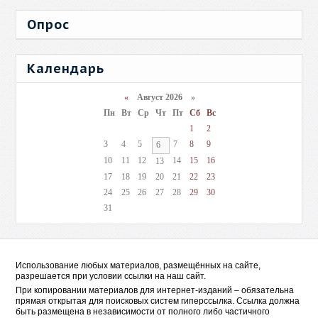
Опрос
Календарь
«
Август 2026 »
Пн
Вт
Ср
Чт
Пт
Сб
Вс
1
2
3
4
5
7
8
9
6
10
11
12
14
15
16
13
17
18
19
20
21
22
23
24
25
26
27
28
29
30
31
Использование любых материалов, размещённых на сайте,
разрешается при условии ссылки на наш сайт.
При копировании материалов для интернет-изданий – обязательна
прямая открытая для поисковых систем гиперссылка. Ссылка должна
быть размещена в независимости от полного либо частичного