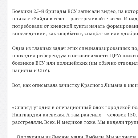
Боевики 25-й бригады ВСУ записали видео, на кото
приказ: «Зайдя в село — расстреливайте всех». И на
потребовали от киевской хунты начать формирован
впоследствии, как «карбаты», «нацбаты» или «добро
Одна из главных задач этих специализированных по
проходил референдум о независимости. ЦРУшники 
боевиков ВСУ или полицейских (им обычно отводил
нацисты и СБУ).
Вот, как описывала зачистку Красного Лимана в июн
«Снаряд угодил в операционный блок городской бо
Нацгвардия киевская. А там раненых — человек 150,
расстреляли. Всех. И медиков тоже. Мы видели труп
... Ополченцы из Лимана ушли. Выбили. Мы не знаем,