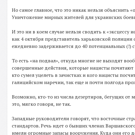
Но самое главное, что это никак нельзя объяснить 
Уничтожение мирных жителей для украинских боевик
И это ни в коем случае нельзя сводить к «эксцессу
как 4 октября представитель харьковской полиции 
ежедневно задерживается до 40 потенциальных (!) 
То есть «на подвал», откуда многие не выходят воо
совершенные действия, которые нацисты почитают пр
кто сумел уцелеть в зачистках и кого нацисты посч
галицийском наречии, так еще и почти полгода про
Возможно, кто-то из числа дезертиров, бегущих от м
это, мягко говоря, не так.
Западные руководители говорят, что восточные ст
стандартов. Речь идет о бывших членах Варшавског
имели огромные запасы вооружения. Куда они его д