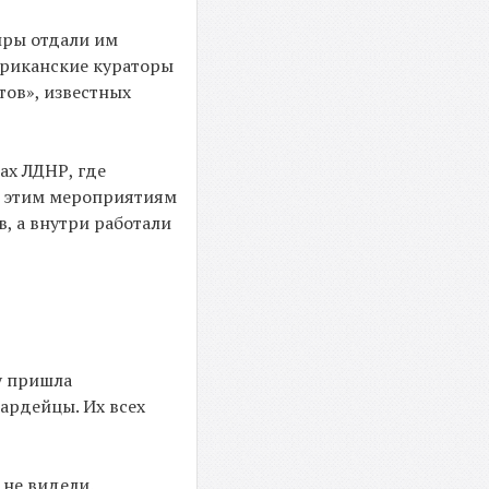
иры отдали им
мериканские кураторы
тов», известных
ах ЛДНР, где
к этим мероприятиям
, а внутри работали
у пришла
вардейцы. Их всех
 не видели.