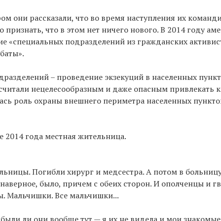
ром они рассказали, что во время наступления их команд
до признать, что в этом нет ничего нового. В 2014 году а
ие «специальных подразделений из гражданских активис
баты».
дразделений – проведение экзекуций в населенных пункт
считали нецелесообразным и даже опасным привлекать 
ась роль охраны внешнего периметра населенных пунктов
е 2014 года местная жительница.
льницы. Погибли хирург и медсестра. А потом в больниц
 наверное, было, причем с обеих сторон. И ополченцы и г
ы. Мальчишки. Все мальчишки...
 были ли они вообще тут — я их не видела и мои знакомые