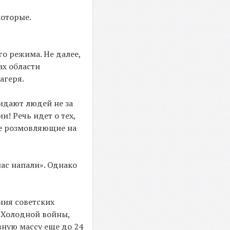
которые.
го режима. Не далее,
ах области
агеря.
кидают людей не за
! Речь идет о тех,
 не розмовляющие на
нас напали». Однако
ния советских
ы Холодной войны,
вную массу еще до 24