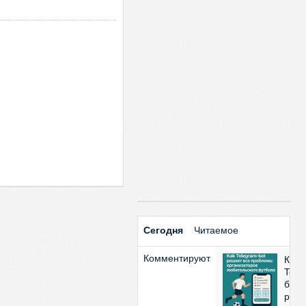
Сегодня
Читаемое
Комментируют
Как
Tele
бот
реш