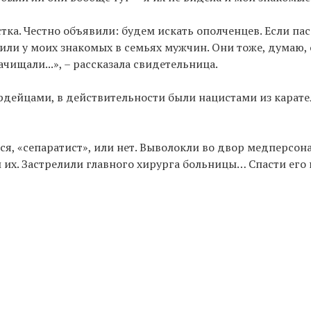
ка. Честно объявили: будем искать ополченцев. Если па
или у моих знакомых в семьях мужчин. Они тоже, думаю, 
ачищали...», – рассказала свидетельница.
рдейцами, в действительности были нацистами из карате
я, «сепаратист», или нет. Выволокли во двор медперсонал
 их. Застрелили главного хирурга больницы… Спасти его н