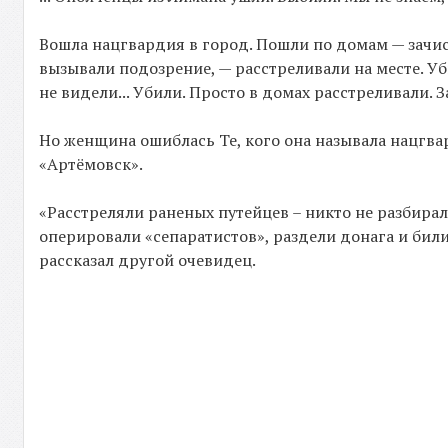
Вошла нацгвардия в город. Пошли по домам — зачист
вызывали подозрение, — расстреливали на месте. Уб
не видели... Убили. Просто в домах расстреливали. З
Но женщина ошиблась Те, кого она называла нацгва
«Артёмовск».
«Расстреляли раненых путейцев – никто не разбиралс
оперировали «сепаратистов», раздели донага и били
рассказал другой очевидец.