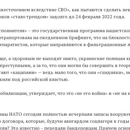
«ожесточением вследствие СВО», как пытаются сделать не
ов «стало трендом» задолго до 24 февраля 2022 года.
 исполнителя» – это государственная программа нацистско
отрапортовала на ежедневном брифинге, что на блокпост
сепаратистов, которые направляются в фильтрационные л
бще, а здоровым не выходит никто, украинские полицаи 
еступными, а за то, что они могли бы совершить в теории
итают «кацапами» — ведь мало того, что они «схидняки»,
жили под российской властью.
обилизации, утверждает, что это «не его война» и «не на 
раны НАТО сегодня полностью исчерпали запасы вооруже
о договора, которые, будучи авнгардом соцлагеря в год
ели? Это известно – передали бандеровцам. Причем осно