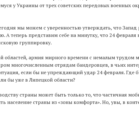
муся у Украины от трех советских передовых военных ок
Сегодня мы можем с уверенностью утверждать, что Запад
ю. А теперь представим себе на минутку, что 24 февраля 
йсковую группировку.
й областей, армия мирного времени с немалым трудом 
ом многочисленным отрядам бандеровцев, в чьих интер
итуация, если бы не упреждающий удар 24 февраля. Где б
ли бы уже в Липецкой области?
ководству страны может быть только то, что частичная мо
ить население страны из «зоны комфорта». Но, увы, в кон