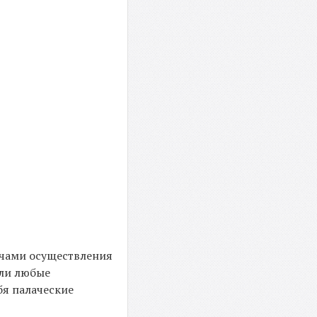
ачами осуществления
или любые
бя палаческие