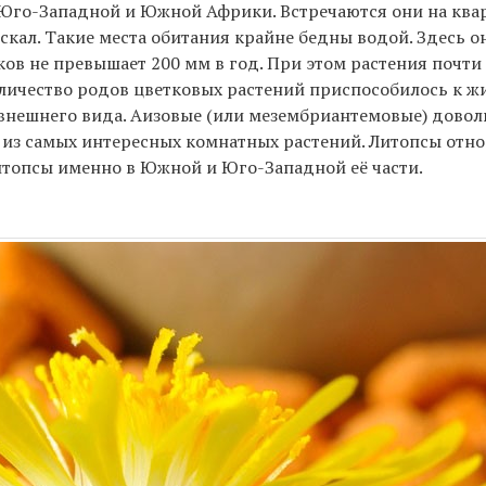
 Юго-Западной и Южной Африки. Встречаются они на ква
 скал. Такие места обитания крайне бедны водой. Здесь 
ков не превышает 200 мм в год. При этом растения почти
личество родов цветковых растений приспособилось к жи
 внешнего вида. Аизовые (или мезембриантемовые) довол
 из самых интересных комнатных растений. Литопсы отно
литопсы именно в Южной и Юго-Западной её части.