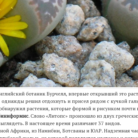
Английский ботаник Бурчелл, впервые открывший это раст
 однажды решил отдохнуть и присел рядом с кучкой гал
обнаружил растения, которые формой и рисунком почти
рбиниформис
. Слово «Литопс» произошло из двух гречески
- выглядеть. В настоящее время различают 37 видов.
ной Африки, из Намибии, Ботсваны и ЮАР. Надземная ча