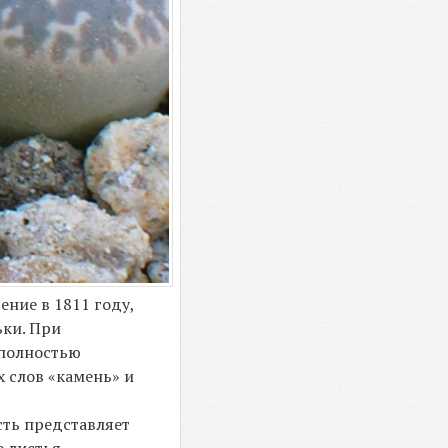
ение в 1811 году,
ьки. При
 полностью
х слов «камень» и
сть представляет