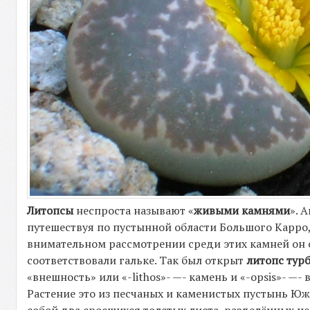
Литопсы
неспроста называют «
живыми камнями
». 
путешествуя по пустынной области Большого Карро,
внимательном рассмотрении среди этих камней он 
соответствовали гальке. Так был открыт
литопс ту
«внешность» или «-lithos»- —- камень и «-opsis»- —
Растение это из песчаных и каменистых пустынь Юж