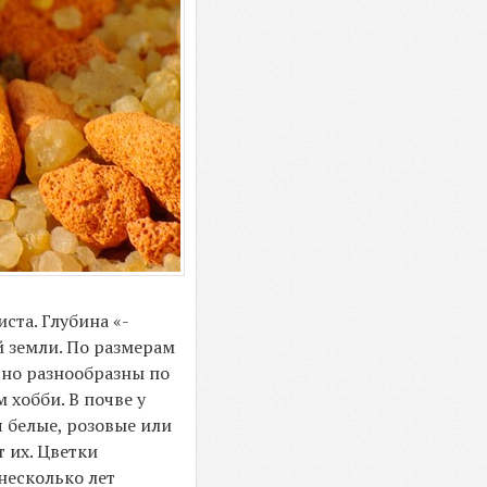
ста. Глубина «-
й земли. По размерам
ьно разнообразны по
 хобби. В почве у
 белые, розовые или
 их. Цветки
несколько лет