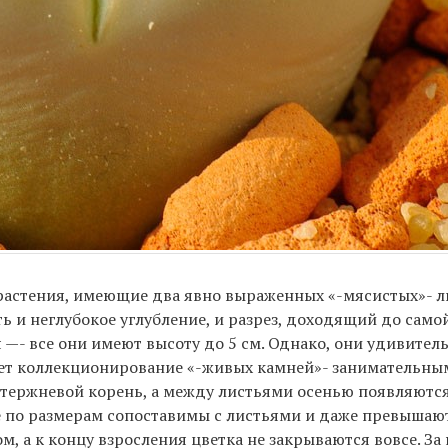
астения, имеющие два явно выраженных «-мясистых»- ли
ть и неглубокое углубление, и разрез, доходящий до само
 —- все они имеют высоту до 5 см. Однако, они удивител
ает коллекционирование «-живых камней»- занимательным
стержневой корень, а между листьями осенью появляются
е по размерам сопоставимы с листьями и даже превышают
, а к концу взросления цветка не закрываются вовсе. За 