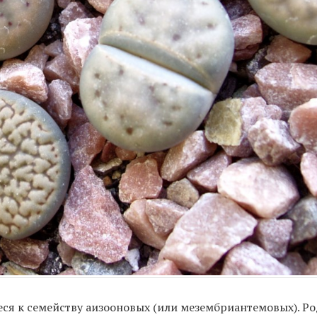
ся к семейству аизооновых (или мезембриантемовых). Ро