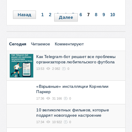
Назад
1
2
3
4
5
6
7
8
9
10
Далее
Сегодня
Читаемое
Комментируют
Как Telegram-бот решает все проблемы
организаторов любительского футбола
13:53
2 082
0
«Взрывные» инсталляции Корнелии
Паркер
17:36
31 166
0
10 великолепных фильмов, которые
подарят новогоднее настроение
17:34
10 922
0