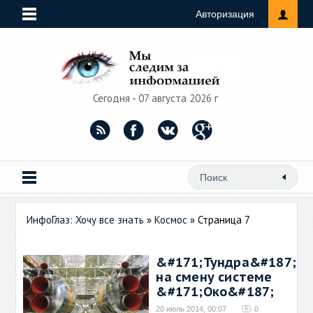
Авторизация
Сегодня - 07 августа 2026 г
ИнфоГлаз: Хочу все знать
»
Космос
» Страница 7
&#171;Тундра&#187;
на смену системе
&#171;Око&#187;
20 июль 2014, 00:07
0