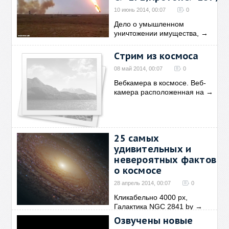
10 июнь 2014, 00:07
0
Дело о умышленном
уничтожении имущества,
→
Стрим из космоса
08 май 2014, 00:07
0
Вебкамера в космосе. Веб-
камера расположенная на
→
25 самых
удивительных и
невероятных фактов
о космосе
28 апрель 2014, 00:07
0
Кликабельно 4000 рх,
Галактика NGC 2841 by
→
Озвучены новые