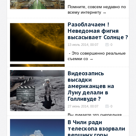
Помните, совсем недавно по
всему интернету
→
Разоблачаем !
Неведомая фигня
высасывает Солнце ?
13 июль 2014, 00:07
0
- Это совершенно реальные
съемки со
→
Видеозапись
высадки
американцев на
Луну делали в
Голливуде ?
27 июнь 2014, 00:07
0
Вы думаете это очередная
теория заговоров или
→
В Чили ради
телескопа взорвали
вершину горы