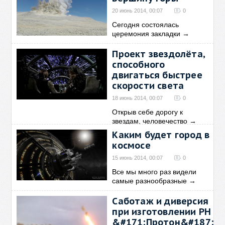
20 июнь 2014, 00:07
0
Сегодня состоялась
церемония закладки
→
Проект звездолёта,
способного
двигаться быстрее
скорости света
18 июнь 2014, 00:07
0
Открыв себе дорогу к
звездам, человечество
→
Каким будет город в
космосе
15 июнь 2014, 00:07
0
Все мы много раз видели
самые разнообразные
→
Cаботаж и диверсия
при изготовлении РН
&#171;Протон&#187;