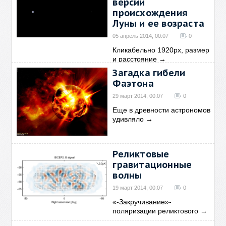
версии
происхождения
Луны и ее возраста
05 апрель 2014, 00:07
0
Кликабельно 1920рх, размер
и расстояние
→
Загадка гибели
Фаэтона
29 март 2014, 00:07
0
Еще в древности астрономов
удивляло
→
Реликтовые
гравитационные
волны
19 март 2014, 00:07
0
«-Закручивание»-
поляризации реликтового
→