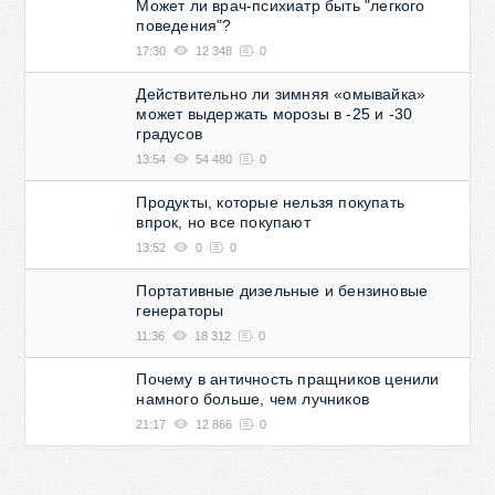
Может ли врач-психиатр быть "легкого
поведения"?
17:30
12 348
0
Действительно ли зимняя «омывайка»
может выдержать морозы в -25 и -30
градусов
13:54
54 480
0
Продукты, которые нельзя покупать
впрок, но все покупают
13:52
0
0
Портативные дизельные и бензиновые
генераторы
11:36
18 312
0
Почему в античность пращников ценили
намного больше, чем лучников
21:17
12 866
0