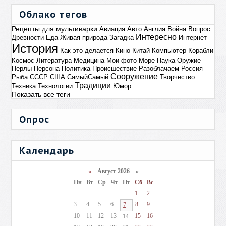
Облако тегов
Рецепты для мультиварки
Авиация
Авто
Англия
Война
Вопрос
Интересно
Древности
Еда
Живая природа
Загадка
Интернет
История
Как это делается
Кино
Китай
Компьютер
Корабли
Космос
Литература
Медицина
Мои фото
Море
Наука
Оружие
Перлы
Персона
Политика
Происшествие
Разоблачаем
Россия
Сооружение
Рыба
СССР
США
СамыйСамый
Творчество
Традиции
Техника
Технологии
Юмор
Показать все теги
Опрос
Календарь
«
Август 2026 »
Пн
Вт
Ср
Чт
Пт
Сб
Вс
1
2
3
4
5
6
8
9
7
10
11
12
13
15
16
14