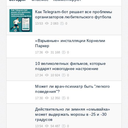
Как Telegram-бот решает все проблемы
организаторов любительского футбола
13:53
2 083
0
«Взрывные» инсталляции Корнелии
Паркер
17:36
31 168
0
10 великолепных фильмов, которые
подарят новогоднее настроение
17:34
10 924
0
Может ли врач-психиатр быть "легкого
поведения"?
17:30
12 350
0
Действительно ли зимняя «омывайка»
может выдержать морозы в -25 и -30
градусов
13:54
54 487
0