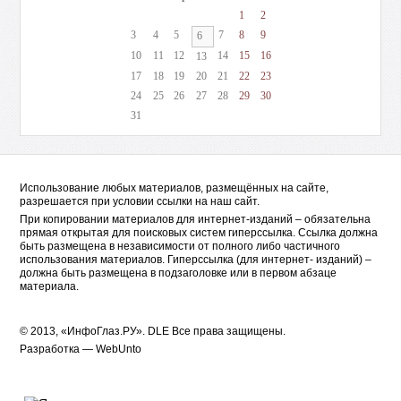
1
2
3
4
5
7
8
9
6
10
11
12
14
15
16
13
17
18
19
20
21
22
23
24
25
26
27
28
29
30
31
Использование любых материалов, размещённых на сайте,
разрешается при условии ссылки на наш сайт.
При копировании материалов для интернет-изданий – обязательна
прямая открытая для поисковых систем гиперссылка. Ссылка должна
быть размещена в независимости от полного либо частичного
использования материалов. Гиперссылка (для интернет- изданий) –
должна быть размещена в подзаголовке или в первом абзаце
материала.
© 2013, «ИнфоГлаз.РУ».
DLE
Все права защищены.
Разработка —
WebUnto