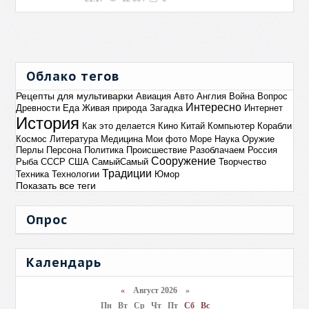
Облако тегов
Рецепты для мультиварки
Авиация
Авто
Англия
Война
Вопрос
Интересно
Древности
Еда
Живая природа
Загадка
Интернет
История
Как это делается
Кино
Китай
Компьютер
Корабли
Космос
Литература
Медицина
Мои фото
Море
Наука
Оружие
Перлы
Персона
Политика
Происшествие
Разоблачаем
Россия
Сооружение
Рыба
СССР
США
СамыйСамый
Творчество
Традиции
Техника
Технологии
Юмор
Показать все теги
Опрос
Календарь
«
Август 2026 »
Пн
Вт
Ср
Чт
Пт
Сб
Вс