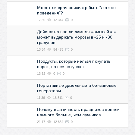
Может ли врач-психиатр быть "легкого
поведения"?
17:30
12 344
0
Действительно ли зимняя «омывайка»
может выдержать морозы в -25 и -30
градусов
13:54
54 475
0
Продукты, которые нельзя покупать
впрок, но все покупают
13:52
0
0
Портативные дизельные и бензиновые
генераторы
11:36
18 311
0
Почему в античность пращников ценили
намного больше, чем лучников
21:17
12 864
0