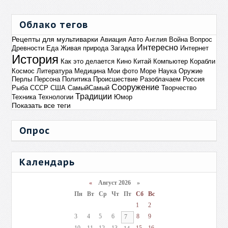
Облако тегов
Рецепты для мультиварки
Авиация
Авто
Англия
Война
Вопрос
Интересно
Древности
Еда
Живая природа
Загадка
Интернет
История
Как это делается
Кино
Китай
Компьютер
Корабли
Космос
Литература
Медицина
Мои фото
Море
Наука
Оружие
Перлы
Персона
Политика
Происшествие
Разоблачаем
Россия
Сооружение
Рыба
СССР
США
СамыйСамый
Творчество
Традиции
Техника
Технологии
Юмор
Показать все теги
Опрос
Календарь
«
Август 2026 »
Пн
Вт
Ср
Чт
Пт
Сб
Вс
1
2
3
4
5
6
8
9
7