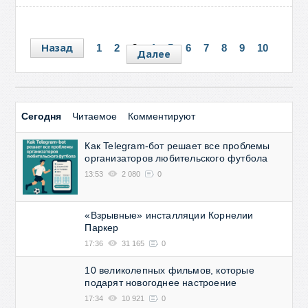
Назад
1
2
3
4
5
6
7
8
9
10
Далее
Сегодня
Читаемое
Комментируют
Как Telegram-бот решает все проблемы
организаторов любительского футбола
13:53
2 080
0
«Взрывные» инсталляции Корнелии
Паркер
17:36
31 165
0
10 великолепных фильмов, которые
подарят новогоднее настроение
17:34
10 921
0