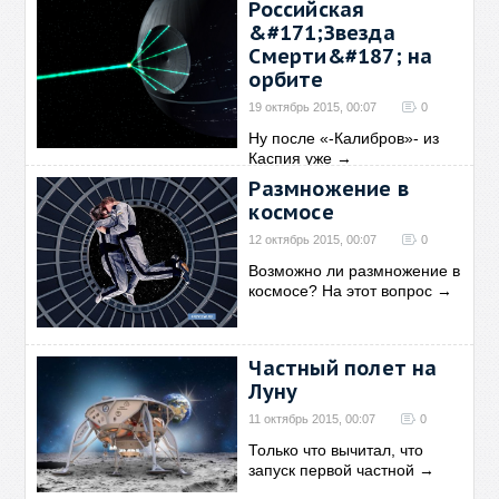
Российская
&#171;Звезда
Смерти&#187; на
орбите
19 октябрь 2015, 00:07
0
Ну после «-Калибров»- из
Каспия уже
→
Размножение в
космосе
12 октябрь 2015, 00:07
0
Возможно ли размножение в
космосе? На этот вопрос
→
Частный полет на
Луну
11 октябрь 2015, 00:07
0
Только что вычитал, что
запуск первой частной
→