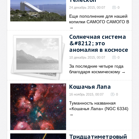
24 декабрь 2015, 00:07
0
Еще пополнение для нашей
копилки САМОГО САМОГО В
→
Солнечная система
&#8212; это
аномалия в космосе
10 декабрь 2015, 00:07
0
За последние четыре года
благодаря космическому
→
Кошачья Лапа
16 ноябрь 2015, 00:07
0
Туманность названная
«Кошачья Лапа» (NGC 6334)
→
Тридцатиметровый