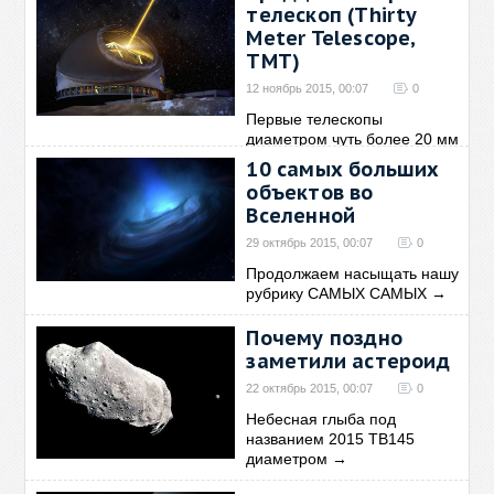
телескоп (Thirty
Meter Telescope,
TMT)
12 ноябрь 2015, 00:07
0
Первые телескопы
диаметром чуть более 20 мм
и
→
10 самых больших
объектов во
Вселенной
29 октябрь 2015, 00:07
0
Продолжаем насыщать нашу
рубрику САМЫХ САМЫХ
→
Почему поздно
заметили астероид
22 октябрь 2015, 00:07
0
Небесная глыба под
названием 2015 TB145
диаметром
→