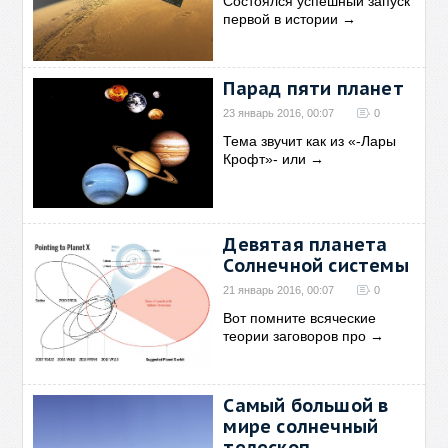
Состоялся успешный запуск
первой в истории
→
Парад пяти планет
23 январь 2016, 00:07
0
Тема звучит как из «-Лары
Крофт»- или
→
Девятая планета
Солнечной системы
21 январь 2016, 00:07
0
Вот помните всяческие
теории заговоров про
→
Самый большой в
мире солнечный
телескоп