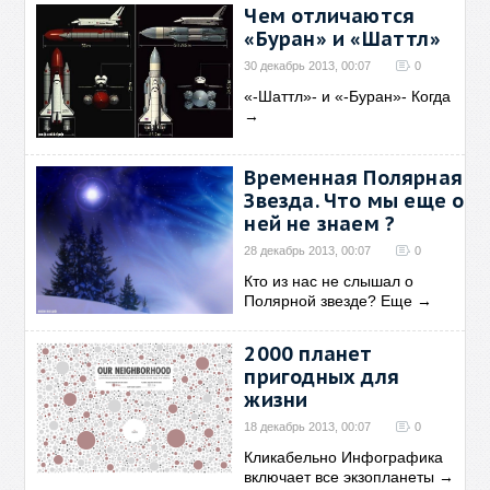
Чем отличаются
«Буран» и «Шаттл»
30 декабрь 2013, 00:07
0
«-Шаттл»- и «-Буран»- Когда
→
Временная Полярная
Звезда. Что мы еще о
ней не знаем ?
28 декабрь 2013, 00:07
0
Кто из нас не слышал о
Полярной звезде? Еще
→
2000 планет
пригодных для
жизни
18 декабрь 2013, 00:07
0
Кликабельно Инфографика
включает все экзопланеты
→