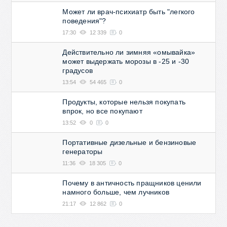
Может ли врач-психиатр быть "легкого
поведения"?
17:30
12 339
0
Действительно ли зимняя «омывайка»
может выдержать морозы в -25 и -30
градусов
13:54
54 465
0
Продукты, которые нельзя покупать
впрок, но все покупают
13:52
0
0
Портативные дизельные и бензиновые
генераторы
11:36
18 305
0
Почему в античность пращников ценили
намного больше, чем лучников
21:17
12 862
0