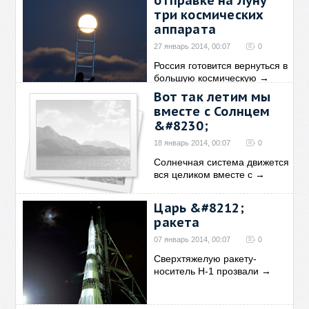
отправке на Луну
три космических
аппарата
27 январь 2014, 00:07
0
Россия готовится вернуться в
большую космическую
→
Вот так летим мы
вместе с Солнцем
&#8230;
18 январь 2014, 00:07
0
Солнечная система движется
вся целиком вместе с
→
Царь &#8212;
ракета
07 январь 2014, 00:07
0
Сверхтяжелую ракету-
носитель Н-1 прозвали
→