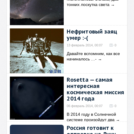
тонких лоскутка света
→
Нефритовый заяц
умер :-(
13 февраль 2014, 00:07
0
Давайте вспомним, как все
начиналось …-
→
Rosetta — самая
интересная
космическая миссия
2014 года
06 февраль 2014, 00:07
0
В 2014 году в Солнечной
системе произойдут два
→
Россия готовит к