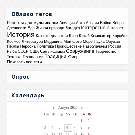
Облако тегов
Рецепты для мультиварки
Авиация
Авто
Англия
Война
Вопрос
Интересно
Древности
Еда
Живая природа
Загадка
Интернет
История
Как это делается
Кино
Китай
Компьютер
Корабли
Космос
Литература
Медицина
Мои фото
Море
Наука
Оружие
Перлы
Персона
Политика
Происшествие
Разоблачаем
Россия
Сооружение
Рыба
СССР
США
СамыйСамый
Творчество
Традиции
Техника
Технологии
Юмор
Показать все теги
Опрос
Календарь
«
Август 2026 »
Пн
Вт
Ср
Чт
Пт
Сб
Вс
1
2
3
4
5
7
8
9
6
10
11
12
14
15
16
13