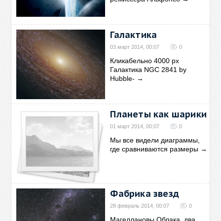
Галактика
03 март 2014, 00:07
0
Кликабельно 4000 рх
Галактика NGC 2841 by
Hubble-
→
Планеты как шарики
01 март 2014, 00:07
0
Мы все видели диаграммы,
где сравниваются размеры
→
Фабрика звезд
28 февраль 2014, 00:07
0
Магеллановы Облака, два