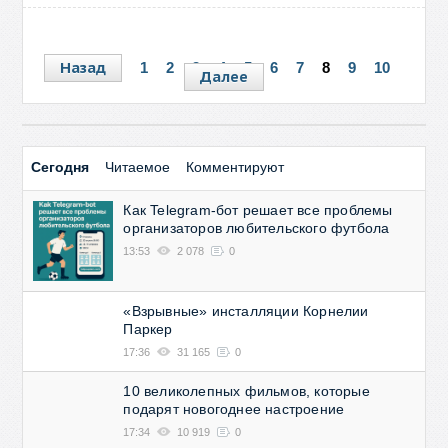
Назад
1
2
3
4
5
6
7
8
9
10
Далее
Сегодня
Читаемое
Комментируют
Как Telegram-бот решает все проблемы
организаторов любительского футбола
13:53
2 078
0
«Взрывные» инсталляции Корнелии
Паркер
17:36
31 165
0
10 великолепных фильмов, которые
подарят новогоднее настроение
17:34
10 919
0