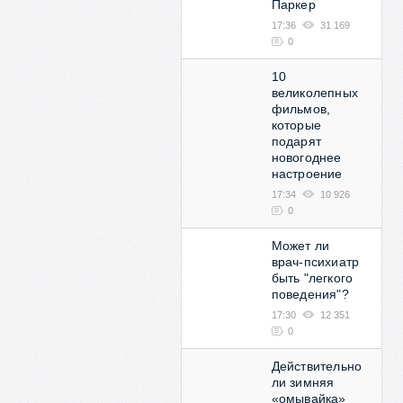
Паркер
17:36
31 169
0
10
великолепных
фильмов,
которые
подарят
новогоднее
настроение
17:34
10 926
0
Может ли
врач-психиатр
быть "легкого
поведения"?
17:30
12 351
0
Действительно
ли зимняя
«омывайка»