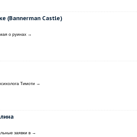
ке (Bannerman Castle)
мая о руинах
→
психолога Тимоти
→
алина
льные заявки в
→