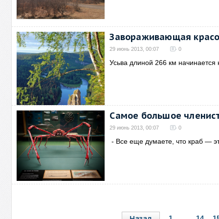
Завораживающая красо
29 июнь 2013, 00:07
0
Усьва длиной 266 км начинается
Самое большое членист
29 июнь 2013, 00:07
0
- Все еще думаете, что краб — э
Назад
1
...
14
1