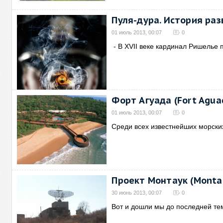
Пуля-дура. История ра
01 июль 2013, 00:07
0
- В XVII веке кардинал Ришелье 
Форт Агуада (Fort Agua
01 июль 2013, 00:07
0
Среди всех известнейших морски
Проект Монтаук (Montau
30 июнь 2013, 00:07
0
Вот и дошли мы до последней те