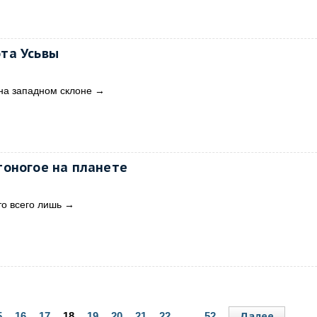
та Усьвы
 на западном склоне
→
оногое на планете
то всего лишь
→
Далее
5
16
17
18
19
20
21
22
...
52