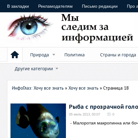
В закладки
Рекламодателям
Письмо редакции
Про 
Природа
Политика
Страны и города
Другие категории
ИнфоГлаз: Хочу все знать
»
Хочу все знать
» Страница 18
Рыба с прозрачной гол
05 июль 2013, 00:07
0
- Малоротая макропинна или боч