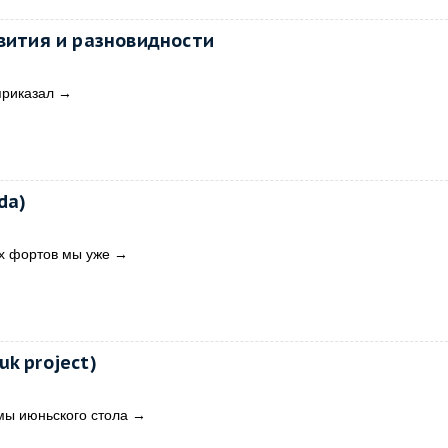
звития и разновидности
приказал
→
da)
х фортов мы уже
→
k project)
мы июньского стола
→