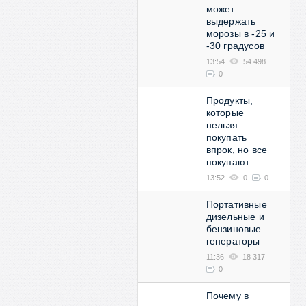
может
выдержать
морозы в -25 и
-30 градусов
13:54
54 498
0
Продукты,
которые
нельзя
покупать
впрок, но все
покупают
13:52
0
0
Портативные
дизельные и
бензиновые
генераторы
11:36
18 317
0
Почему в