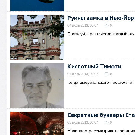
Руины замка в Нью-Йор
04 июль 2013, 00:07
0
Пожалуй, практически каждый, ду
Кислотный Тимоти
04 июль 2013, 00:07
0
Когда американского писателя и 
Секретные бункеры Ст
03 июль 2013, 00:07
0
Начинаем рассматривать официа