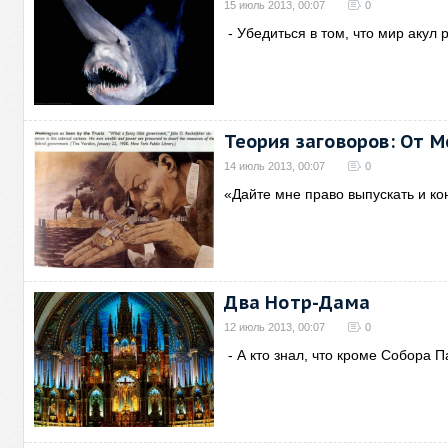
15 июль 2013, 00:07
0
- Убедиться в том, что мир акул
Теория заговоров: От 
14 июль 2013, 00:07
0
«Дайте мне право выпускать и ко
Два Нотр-Дама
12 июль 2013, 00:07
0
- А кто знал, что кроме Собора 