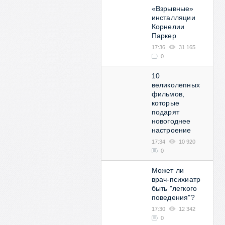
«Взрывные»
инсталляции
Корнелии
Паркер
17:36
31 165
0
10
великолепных
фильмов,
которые
подарят
новогоднее
настроение
17:34
10 920
0
Может ли
врач-психиатр
быть "легкого
поведения"?
17:30
12 342
0