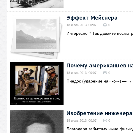
Эффект Мейснера
18 июль 2013, 00:07
0
Интересно ? Так давайте посмот
Почему американцев на
18 июль 2013, 00:07
0
Пиндос (ударение на «-о»-) —
→
Изобретение инженера
18 июль 2013, 00:07
0
Благодаря забытому ныне физику