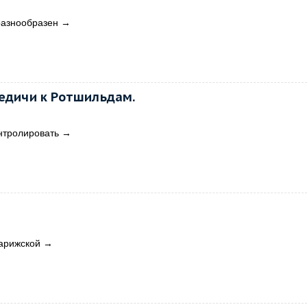
 разнообразен
→
Медичи к Ротшильдам.
нтролировать
→
Парижской
→