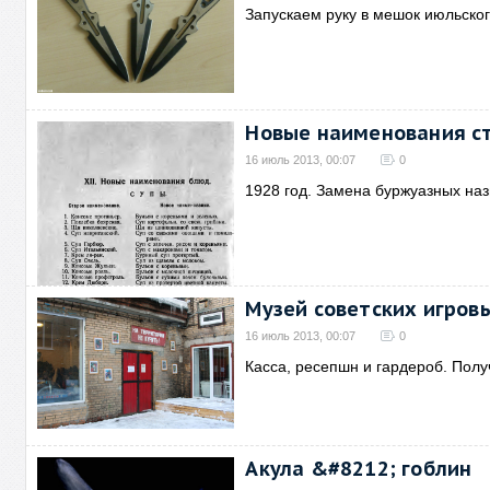
Запускаем руку в мешок июльског
Новые наименования с
16 июль 2013, 00:07
0
1928 год. Замена буржуазных на
Музей советских игров
16 июль 2013, 00:07
0
Касса, ресепшн и гардероб. Полу
Акула &#8212; гоблин