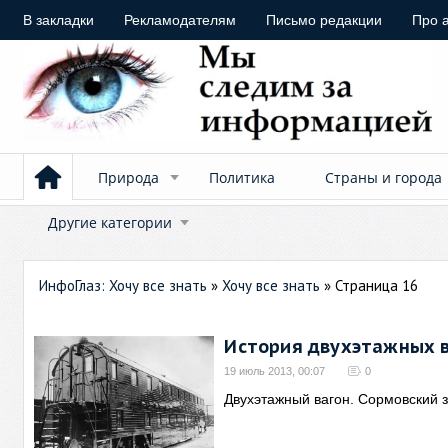
В закладки
Рекламодателям
Письмо редакции
Про 
Природа
Политика
Страны и города
Другие категории
ИнфоГлаз: Хочу все знать
»
Хочу все знать
» Страница 16
История двухэтажных в
19 июль 2013, 00:07
0
Двухэтажный вагон. Сормовский 