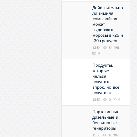
Действительно
ли зимняя
«омывайка»
может
выдержать
морозы в -25 и
-30 градусов
13:54
54 469
0
Продукты,
которые
нельзя
покупать
впрок, но все
покупают
13:52
0
0
Портативные
дизельные и
бензиновые
генераторы
11:36
18 307