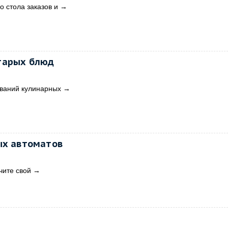
о стола заказов и
→
тарых блюд
званий кулинарных
→
ых автоматов
чите свой
→