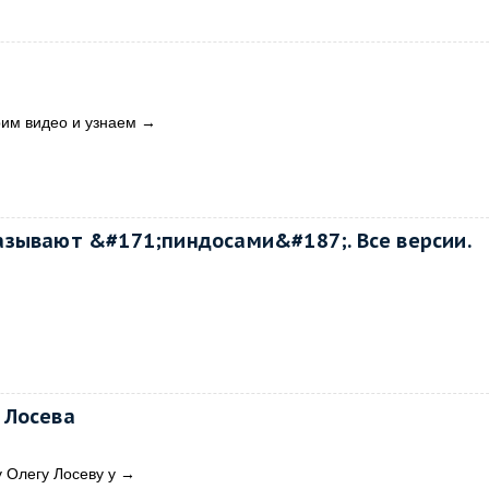
рим видео и узнаем
→
зывают &#171;пиндосами&#187;. Все версии.
 Лосева
 Олегу Лосеву у
→