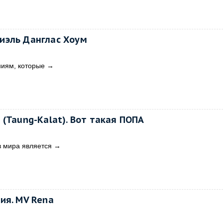
иэль Данглас Хоум
ниям, которые
→
(Taung-Kalat). Вот такая ПОПА
в мира является
→
ия. MV Rena