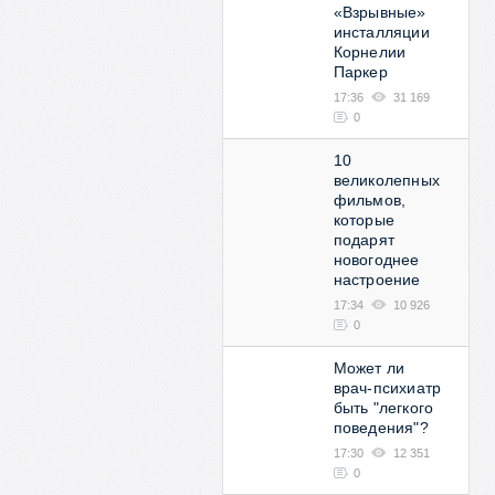
«Взрывные»
инсталляции
Корнелии
Паркер
17:36
31 169
0
10
великолепных
фильмов,
которые
подарят
новогоднее
настроение
17:34
10 926
0
Может ли
врач-психиатр
быть "легкого
поведения"?
17:30
12 351
0