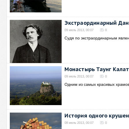
Экстраординарный Дан
09 июль 2013, 00:07
0
Судя по экстраординарным явле
Монастырь Таунг Калат 
09 июль 2013, 00:07
0
Одним из самых красивых храмо
История одного крушен
08 июль 2013, 00:07
0