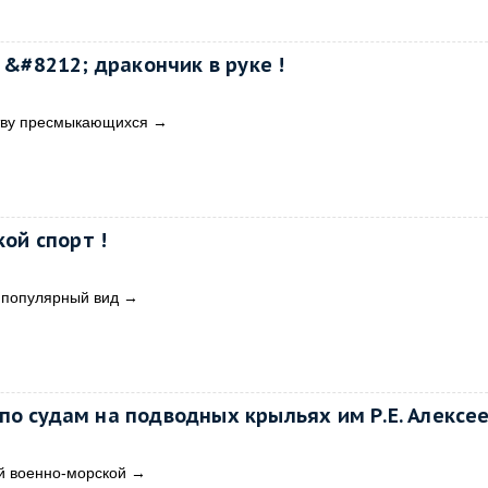
 &#8212; дракончик в руке !
ству пресмыкающихся
→
кой спорт !
о популярный вид
→
по судам на подводных крыльях им Р.Е. Алексе
й военно-морской
→