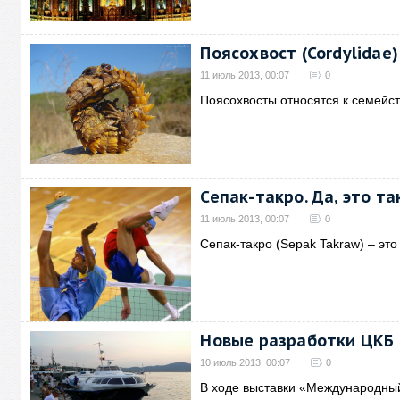
Поясохвост (Cordylidae)
11 июль 2013, 00:07
0
Поясохвосты относятся к семей
Сепак-такро. Да, это та
11 июль 2013, 00:07
0
Сепак-такро (Sepak Takraw) – эт
Новые разработки ЦКБ 
10 июль 2013, 00:07
0
В ходе выставки «Международны