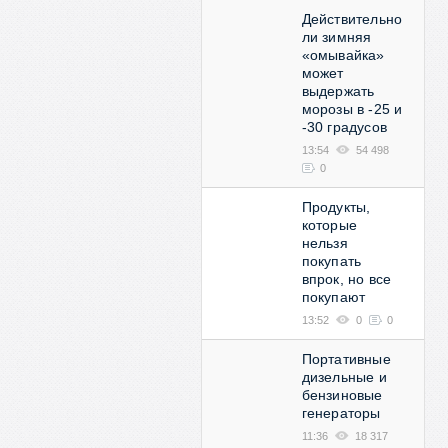
Действительно
ли зимняя
«омывайка»
может
выдержать
морозы в -25 и
-30 градусов
13:54
54 498
0
Продукты,
которые
нельзя
покупать
впрок, но все
покупают
13:52
0
0
Портативные
дизельные и
бензиновые
генераторы
11:36
18 317