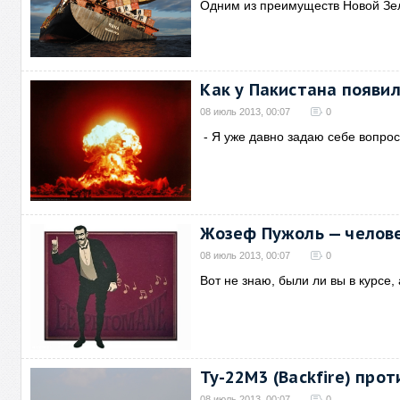
Одним из преимуществ Новой Зе
Как у Пакистана появи
08 июль 2013, 00:07
0
- Я уже давно задаю себе вопрос
Жозеф Пужоль — челове
08 июль 2013, 00:07
0
Вот не знаю, были ли вы в курсе, 
Ту-22М3 (Backfire) про
08 июль 2013, 00:07
0