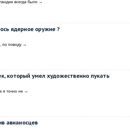
ландии всегда было
→
лось ядерное оружие ?
, по поводу
→
к, который умел художественно пукать
а я точно не
→
тив авианосцев