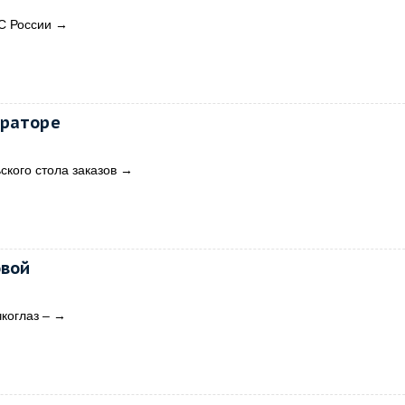
С России
→
ераторе
кого стола заказов
→
овой
коглаз –
→