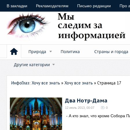
В закладки
Рекламодателям
Письмо редакции
Про 
Природа
Политика
Страны и города
Другие категории
ИнфоГлаз: Хочу все знать
»
Хочу все знать
» Страница 17
Два Нотр-Дама
12 июль 2013, 00:07
0
- А кто знал, что кроме Собора 