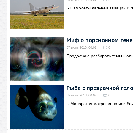
- Самолеты дальней авиации ВВ
Миф о торсионном ген
07 июль 2013, 00:07
0
Продолжаю разбирать темы июльс
Рыба с прозрачной гол
05 июль 2013, 00:07
0
- Малоротая макропинна или боч