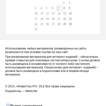
1
2
3
4
5
6
8
9
7
10
11
12
13
15
16
14
17
18
19
20
21
22
23
24
25
26
27
28
29
30
31
Использование любых материалов, размещённых на сайте,
разрешается при условии ссылки на наш сайт.
При копировании материалов для интернет-изданий – обязательна
прямая открытая для поисковых систем гиперссылка. Ссылка должна
быть размещена в независимости от полного либо частичного
использования материалов. Гиперссылка (для интернет- изданий) –
должна быть размещена в подзаголовке или в первом абзаце
материала.
© 2013, «ИнфоГлаз.РУ».
DLE
Все права защищены.
Разработка —
WebUnto