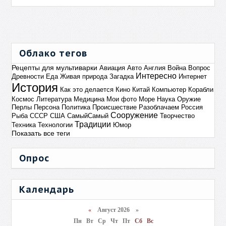
Облако тегов
Рецепты для мультиварки
Авиация
Авто
Англия
Война
Вопрос
Интересно
Древности
Еда
Живая природа
Загадка
Интернет
История
Как это делается
Кино
Китай
Компьютер
Корабли
Космос
Литература
Медицина
Мои фото
Море
Наука
Оружие
Перлы
Персона
Политика
Происшествие
Разоблачаем
Россия
Сооружение
Рыба
СССР
США
СамыйСамый
Творчество
Традиции
Техника
Технологии
Юмор
Показать все теги
Опрос
Календарь
«
Август 2026 »
Пн
Вт
Ср
Чт
Пт
Сб
Вс