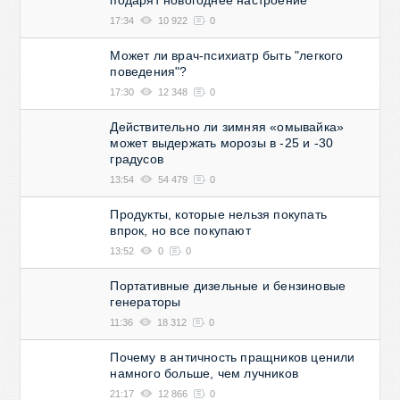
подарят новогоднее настроение
17:34
10 922
0
Может ли врач-психиатр быть "легкого
поведения"?
17:30
12 348
0
Действительно ли зимняя «омывайка»
может выдержать морозы в -25 и -30
градусов
13:54
54 479
0
Продукты, которые нельзя покупать
впрок, но все покупают
13:52
0
0
Портативные дизельные и бензиновые
генераторы
11:36
18 312
0
Почему в античность пращников ценили
намного больше, чем лучников
21:17
12 866
0