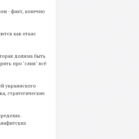
м - факт, конечно
ются как отказ
которая должна быть
рить про "слив" всё
ией украинского
ка, стратегические
пределах.
алафитских