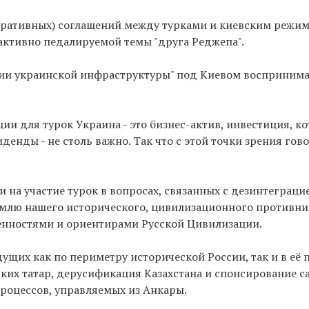
ративных) соглашений между турками и киевским режимо
активно педалируемой темы "друга Реджепа".
ении украинской инфраструктуры" под Киевом воспринима
ции для турок Украина - это бизнес-актив, инвестиция, 
денды - не столь важно. Так что с этой точки зрения гово
и на участие турок в вопросах, связанных с дезинтеграц
 землю нашего исторического, цивилизационного противни
ценностями и ориентирами Русской Цивилизации.
щих как по периметру исторической России, так и в её 
их татар, дерусификация Казахстана и спонсирование с
процессов, управляемых из Анкары.