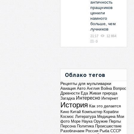
античность
пращников
ценили
намного
больше, чем
лучников
21:17
12 864
0
Облако тегов
Рецепты для мультиварки
Авиация
Авто
Англия
Война
Вопрос
Древности
Еда
Живая природа
Интересно
Загадка
Интернет
История
Как это делается
Кино
Китай
Компьютер
Корабли
Космос
Литература
Медицина
Мои
фото
Море
Наука
Оружие
Перлы
Персона
Политика
Происшествие
Разоблачаем
Россия
Рыба
СССР