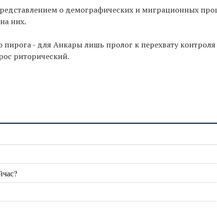
 представлением о демографических и миграционных проц
на них.
о пирога - для Анкары лишь пролог к перехвату контрол
прос риторический.
йчас?