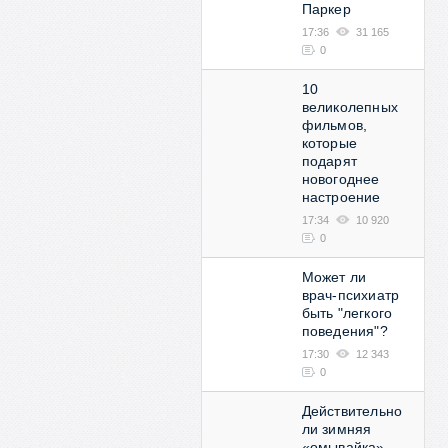
Паркер
17:36
31 165
0
10
великолепных
фильмов,
которые
подарят
новогоднее
настроение
17:34
10 920
0
Может ли
врач-психиатр
быть "легкого
поведения"?
17:30
12 343
0
Действительно
ли зимняя
«омывайка»