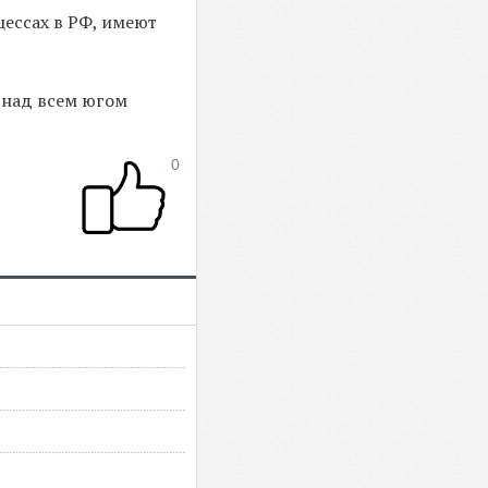
ессах в РФ, имеют
я над всем югом
0