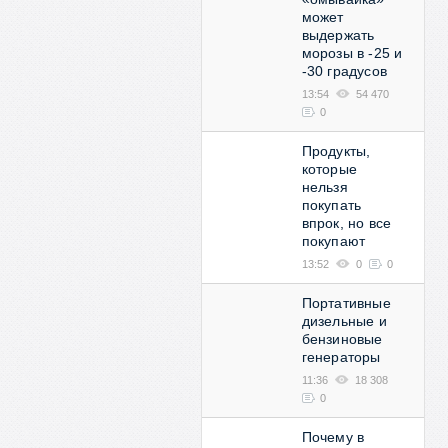
может
выдержать
морозы в -25 и
-30 градусов
13:54
54 470
0
Продукты,
которые
нельзя
покупать
впрок, но все
покупают
13:52
0
0
Портативные
дизельные и
бензиновые
генераторы
11:36
18 308
0
Почему в