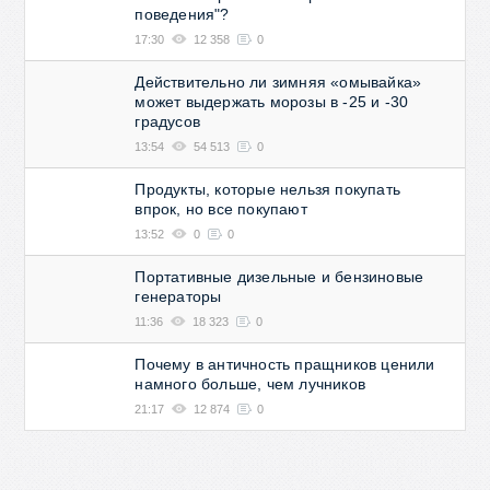
поведения"?
17:30
12 358
0
Действительно ли зимняя «омывайка»
может выдержать морозы в -25 и -30
градусов
13:54
54 513
0
Продукты, которые нельзя покупать
впрок, но все покупают
13:52
0
0
Портативные дизельные и бензиновые
генераторы
11:36
18 323
0
Почему в античность пращников ценили
намного больше, чем лучников
21:17
12 874
0