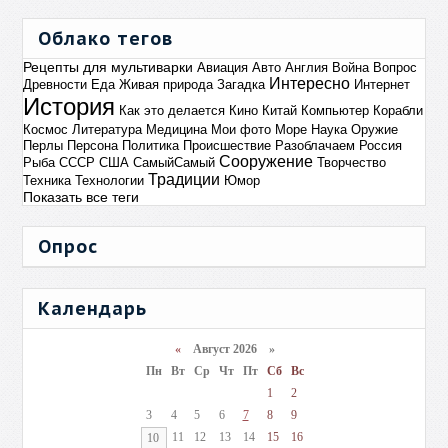
Облако тегов
Рецепты для мультиварки
Авиация
Авто
Англия
Война
Вопрос
Интересно
Древности
Еда
Живая природа
Загадка
Интернет
История
Как это делается
Кино
Китай
Компьютер
Корабли
Космос
Литература
Медицина
Мои фото
Море
Наука
Оружие
Перлы
Персона
Политика
Происшествие
Разоблачаем
Россия
Сооружение
Рыба
СССР
США
СамыйСамый
Творчество
Традиции
Техника
Технологии
Юмор
Показать все теги
Опрос
Календарь
«
Август 2026 »
Пн
Вт
Ср
Чт
Пт
Сб
Вс
1
2
3
4
5
6
7
8
9
11
12
13
14
15
16
10