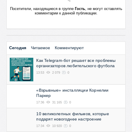
Посетители, находящиеся в группе
Гость
, не могут оставлять
комментарии к данной публикации.
Сегодня
Читаемое
Комментируют
Как Telegram-бот решает все проблемы
организаторов любительского футбола
13:53
2 079
0
«Взрывные» инсталляции Корнелии
Паркер
17:36
31 165
0
10 великолепных фильмов, которые
подарят новогоднее настроение
17:34
10 920
0