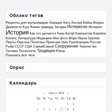
Облако тегов
Рецепты для мультиварки
Авиация
Авто
Англия
Война
Вопрос
Интересно
Древности
Еда
Живая природа
Загадка
Интернет
История
Как это делается
Кино
Китай
Компьютер
Корабли
Космос
Литература
Медицина
Мои фото
Море
Наука
Оружие
Перлы
Персона
Политика
Происшествие
Разоблачаем
Россия
Сооружение
Рыба
СССР
США
СамыйСамый
Творчество
Традиции
Техника
Технологии
Юмор
Показать все теги
Опрос
Календарь
«
Август 2026 »
Пн
Вт
Ср
Чт
Пт
Сб
Вс
1
2
3
4
5
6
8
9
7