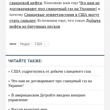
сланцевой нефти
. Напомню вам еще
Что нам не
договаривают про сланцевый газ на Украине!
и
почему
Сланцевые землетрясения в США могут
стать сильнее
. Вспомним еще, что такое
Добыча
нефти из битумных песков
теги:
Недра
США
ЧИТАЙТЕ ТАКЖЕ:
» США содрогнулись от добычи сланцевого газа
» Что нам не договаривают про сланцевый газ на
Украине!
» В американском Детройте введено внешнее
управление
» Россия выиграет мир