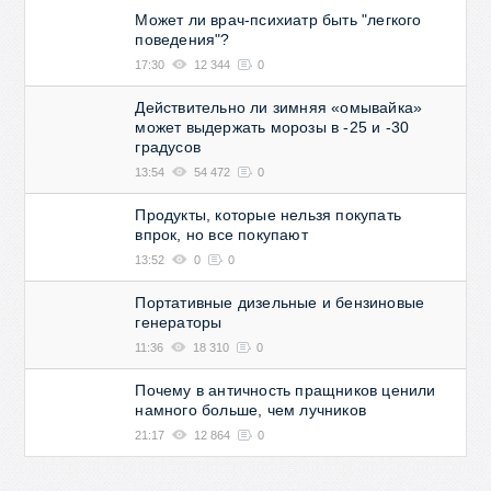
Может ли врач-психиатр быть "легкого
поведения"?
17:30
12 344
0
Действительно ли зимняя «омывайка»
может выдержать морозы в -25 и -30
градусов
13:54
54 472
0
Продукты, которые нельзя покупать
впрок, но все покупают
13:52
0
0
Портативные дизельные и бензиновые
генераторы
11:36
18 310
0
Почему в античность пращников ценили
намного больше, чем лучников
21:17
12 864
0