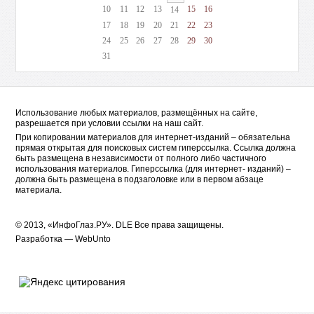
10
11
12
13
15
16
14
17
18
19
20
21
22
23
24
25
26
27
28
29
30
31
Использование любых материалов, размещённых на сайте,
разрешается при условии ссылки на наш сайт.
При копировании материалов для интернет-изданий – обязательна
прямая открытая для поисковых систем гиперссылка. Ссылка должна
быть размещена в независимости от полного либо частичного
использования материалов. Гиперссылка (для интернет- изданий) –
должна быть размещена в подзаголовке или в первом абзаце
материала.
© 2013, «ИнфоГлаз.РУ».
DLE
Все права защищены.
Разработка —
WebUnto