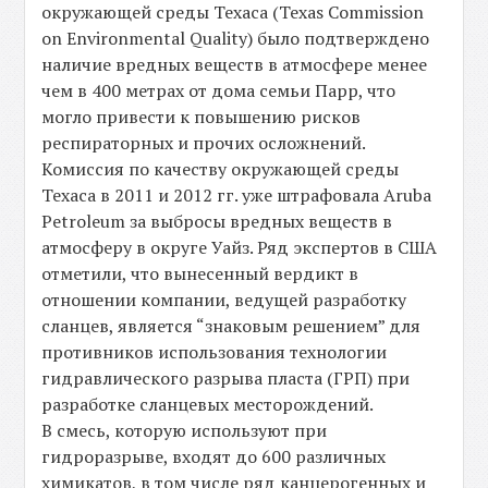
окружающей среды Техаса (Texas Commission
on Environmental Quality) было подтверждено
наличие вредных веществ в атмосфере менее
чем в 400 метрах от дома семьи Парр, что
могло привести к повышению рисков
респираторных и прочих осложнений.
Комиссия по качеству окружающей среды
Техаса в 2011 и 2012 гг. уже штрафовала Aruba
Petroleum за выбросы вредных веществ в
атмосферу в округе Уайз. Ряд экспертов в США
отметили, что вынесенный вердикт в
отношении компании, ведущей разработку
сланцев, является “знаковым решением” для
противников использования технологии
гидравлического разрыва пласта (ГРП) при
разработке сланцевых месторождений.
В смесь, которую используют при
гидроразрыве, входят до 600 различных
химикатов, в том числе ряд канцерогенных и