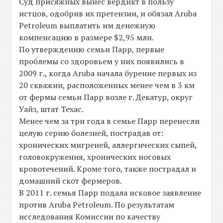
Суд присяжных вынес вердикт в пользу
истцов, одобрив их претензии, и обязал Aruba
Petroleum выплатить им денежную
компенсацию в размере $2,95 млн.
По утверждению семьи Парр, первые
проблемы со здоровьем у них появились в
2009 г., когда Aruba начала бурение первых из
20 скважин, расположенных менее чем в 3 км
от фермы семьи Парр возле г. Декатур, округ
Уайз, штат Техас.
Менее чем за три года в семье Парр перенесли
целую серию болезней, пострадав от:
хронических мигреней, аллергических сыпей,
головокружения, хронических носовых
кровотечений. Кроме того, также пострадал и
домашний скот фермеров.
В 2011 г. семья Парр подала исковое заявление
против Aruba Petroleum. По результатам
исследования Комиссии по качеству