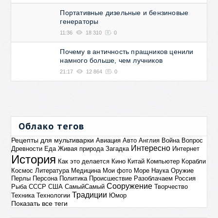
Портативные дизельные и бензиновые
генераторы
11:36
18 310
0
Почему в античность пращников ценили
намного больше, чем лучников
21:17
12 864
0
Облако тегов
Рецепты для мультиварки
Авиация
Авто
Англия
Война
Вопрос
Интересно
Древности
Еда
Живая природа
Загадка
Интернет
История
Как это делается
Кино
Китай
Компьютер
Корабли
Космос
Литература
Медицина
Мои фото
Море
Наука
Оружие
Перлы
Персона
Политика
Происшествие
Разоблачаем
Россия
Сооружение
Рыба
СССР
США
СамыйСамый
Творчество
Традиции
Техника
Технологии
Юмор
Показать все теги