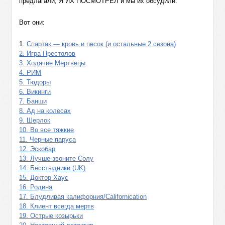
предлагали, Я ИХ ПОСМОТРЕЛ и мы их обсудили.
Вот они:
1.
Спартак — кровь и песок (и остальные 2 сезона)
2. Игра Престолов
3. Ходячие Мертвецы
4. РИМ
5. Тюдоры
6. Викинги
7. Банши
8. Ад на колесах
9. Шерлок
10. Во все тяжкие
11. Черные паруса
12. Эскобар
13. Лучше звоните Солу
14. Бесстыдники (UK)
15. Доктор Хаус
16. Родина
17. Блудливая калифорния/Californication
18. Клиент всегда мертв
19. Острые козырьки