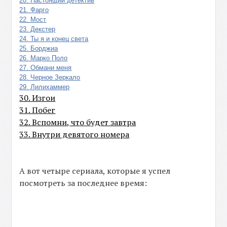
20. Настоящий детектив
21. Фарго
22. Мост
23. Декстер
24. Ты я и конец света
25. Борджиа
26. Марко Поло
27. Обмани меня
28. Черное Зеркало
29. Лилихаммер
30. Изгои
31. Побег
32. Вспомни, что будет завтра
33. Внутри девятого номера
А вот четыре сериала, которые я успел
посмотреть за последнее время: