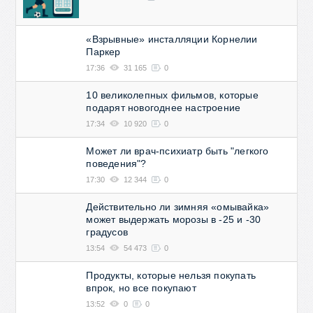
«Взрывные» инсталляции Корнелии
Паркер
17:36
31 165
0
10 великолепных фильмов, которые
подарят новогоднее настроение
17:34
10 920
0
Может ли врач-психиатр быть "легкого
поведения"?
17:30
12 344
0
Действительно ли зимняя «омывайка»
может выдержать морозы в -25 и -30
градусов
13:54
54 473
0
Продукты, которые нельзя покупать
впрок, но все покупают
13:52
0
0