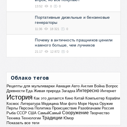
13:52
0
0
Портативные дизельные и бензиновые
генераторы
11:36
18 321
0
Почему в античность пращников ценили
намного больше, чем лучников
21:17
12 872
0
Облако тегов
Рецепты для мультиварки
Авиация
Авто
Англия
Война
Вопрос
Интересно
Древности
Еда
Живая природа
Загадка
Интернет
История
Как это делается
Кино
Китай
Компьютер
Корабли
Космос
Литература
Медицина
Мои фото
Море
Наука
Оружие
Перлы
Персона
Политика
Происшествие
Разоблачаем
Россия
Сооружение
Рыба
СССР
США
СамыйСамый
Творчество
Традиции
Техника
Технологии
Юмор
Показать все теги