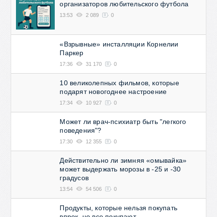
организаторов любительского футбола
13:53
2 089
0
«Взрывные» инсталляции Корнелии
Паркер
17:36
31 170
0
10 великолепных фильмов, которые
подарят новогоднее настроение
17:34
10 927
0
Может ли врач-психиатр быть "легкого
поведения"?
17:30
12 355
0
Действительно ли зимняя «омывайка»
может выдержать морозы в -25 и -30
градусов
13:54
54 506
0
Продукты, которые нельзя покупать
впрок, но все покупают