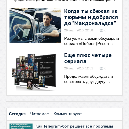
Когда ты сбежал из
тюрьмы и добрался
до "Макдональдса"
29 март 2016, 22:38
0
Раз уж мы с вами обсуждали
сериал «Побег» (Prison
→
Еще плюс четыре
сериала
29 март 2016, 12:51
0
Продолжаем обсуждать и
советовать друг другу
→
Сегодня
Читаемое
Комментируют
Как Telegram-бот решает все проблемы