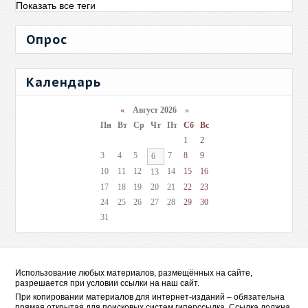
Показать все теги
Опрос
Календарь
«
Август 2026 »
Пн
Вт
Ср
Чт
Пт
Сб
Вс
1
2
3
4
5
7
8
9
6
10
11
12
14
15
16
13
17
18
19
20
21
22
23
24
25
26
27
28
29
30
31
Использование любых материалов, размещённых на сайте,
разрешается при условии ссылки на наш сайт.
При копировании материалов для интернет-изданий – обязательна
прямая открытая для поисковых систем гиперссылка. Ссылка должна