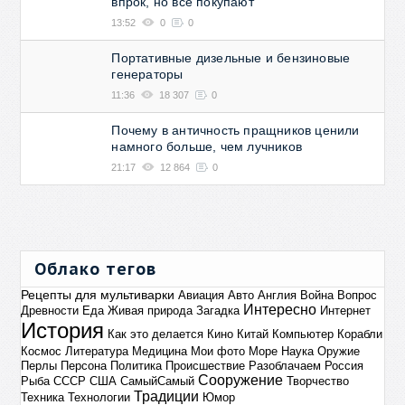
впрок, но все покупают
13:52
0
0
Портативные дизельные и бензиновые
генераторы
11:36
18 307
0
Почему в античность пращников ценили
намного больше, чем лучников
21:17
12 864
0
Облако тегов
Рецепты для мультиварки
Авиация
Авто
Англия
Война
Вопрос
Интересно
Древности
Еда
Живая природа
Загадка
Интернет
История
Как это делается
Кино
Китай
Компьютер
Корабли
Космос
Литература
Медицина
Мои фото
Море
Наука
Оружие
Перлы
Персона
Политика
Происшествие
Разоблачаем
Россия
Сооружение
Рыба
СССР
США
СамыйСамый
Творчество
Традиции
Техника
Технологии
Юмор