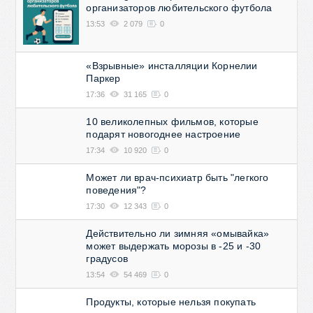
организаторов любительского футбола
13:53
2 079
0
«Взрывные» инсталляции Корнелии
Паркер
17:36
31 165
0
10 великолепных фильмов, которые
подарят новогоднее настроение
17:34
10 920
0
Может ли врач-психиатр быть "легкого
поведения"?
17:30
12 343
0
Действительно ли зимняя «омывайка»
может выдержать морозы в -25 и -30
градусов
13:54
54 469
0
Продукты, которые нельзя покупать