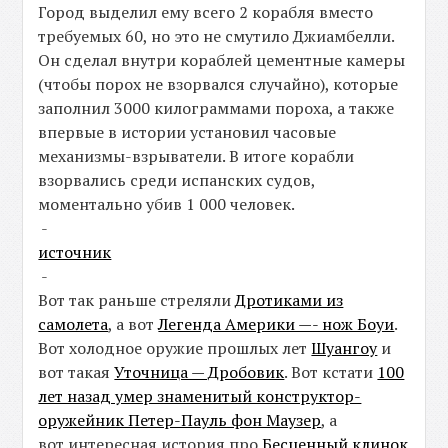
Город выделил ему всего 2 корабля вместо
требуемых 60, но это не смутило Джиамбелли.
Он сделал внутри кораблей цементные камеры
(чтобы порох не взорвался случайно), которые
заполнил 3000 килограммами пороха, а также
впервые в истории установил часовые
механизмы-взрыватели. В итоге корабли
взорвались среди испанских судов,
моментально убив 1 000 человек.
-
источник
-
Вот так раньше стреляли
Дротиками из
самолета
, а вот
Легенда Америки —- нож Боуи
.
Вот холодное оружие прошлых лет
Шуангоу
и
вот такая
Уточница — Дробовик
. Вот кстати
100
лет назад умер знаменитый конструктор-
оружейник Петер-Пауль фон Маузер
, а
вот интересная история про
Бесценный клинок