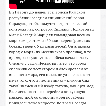
В 214 году до нашей эры войска Римской
республики осадили сицилийский город
Сиракузы, чтобы получить стратегический
контроль над островом Сицилия. Полководец
Марк Клавдий Марцелл командовал военно-
морским флотом из 60 квинкерем (римских
боевых галер с 5 рядами весел). Он атаковал
город с моря (из Мессинского пролива), в то
время, как сухопутные войска начали атаку
Сиракуз с суши. Несмотря на то, что город
обложили со всех сторон и блокировали от
внешнего мира, его никак не удавалось взять
из-за того, что в противниках у римлян был
такой знаменитый изобретатель, как Архимед.
Баллисты на стенах перебили атакующую
кавалерию. А со стороны моря кораблям
пришлось тоже непросто. Во время осады