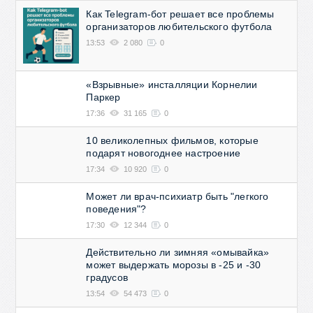
Как Telegram-бот решает все проблемы
организаторов любительского футбола
13:53
2 080
0
«Взрывные» инсталляции Корнелии
Паркер
17:36
31 165
0
10 великолепных фильмов, которые
подарят новогоднее настроение
17:34
10 920
0
Может ли врач-психиатр быть "легкого
поведения"?
17:30
12 344
0
Действительно ли зимняя «омывайка»
может выдержать морозы в -25 и -30
градусов
13:54
54 473
0