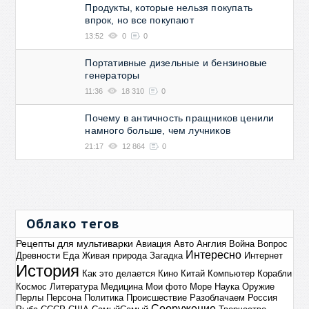
Продукты, которые нельзя покупать
впрок, но все покупают
13:52
0
0
Портативные дизельные и бензиновые
генераторы
11:36
18 310
0
Почему в античность пращников ценили
намного больше, чем лучников
21:17
12 864
0
Облако тегов
Рецепты для мультиварки
Авиация
Авто
Англия
Война
Вопрос
Интересно
Древности
Еда
Живая природа
Загадка
Интернет
История
Как это делается
Кино
Китай
Компьютер
Корабли
Космос
Литература
Медицина
Мои фото
Море
Наука
Оружие
Перлы
Персона
Политика
Происшествие
Разоблачаем
Россия
Сооружение