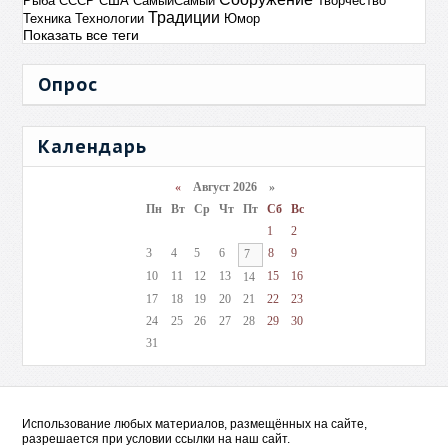
Рыба
СССР
США
СамыйСамый
Творчество
Традиции
Техника
Технологии
Юмор
Показать все теги
Опрос
Календарь
«
Август 2026 »
Пн
Вт
Ср
Чт
Пт
Сб
Вс
1
2
3
4
5
6
8
9
7
10
11
12
13
15
16
14
17
18
19
20
21
22
23
24
25
26
27
28
29
30
31
Использование любых материалов, размещённых на сайте,
разрешается при условии ссылки на наш сайт.