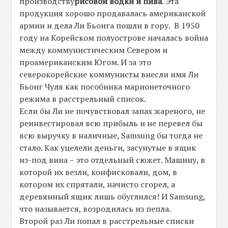
производству
рисовой водки и пива
. Эта
продукция хорошо продавалась американской
армии и дела Ли Бьонга пошли в гору. В 1950
году на Корейском полуострове началась война
между коммунистическим Севером и
проамериканским Югом. И за это
северокорейские коммунисты внесли имя Ли
Бьонг Чуля как пособника марионеточного
режима в расстрельный список.
Если бы Ли не почувствовал запах жареного, не
реинвестировал всю прибыль и не перевел бы
всю выручку в наличные, Samsung бы тогда не
стало. Как уцелели деньги, засунутые в ящик
из-под вина – это отдельный сюжет. Машину, в
которой их везли, конфисковали, дом, в
котором их спрятали, начисто сгорел, а
деревянный ящик лишь обуглился! И Samsung,
что называется, возродилась из пепла.
Второй раз Ли попал в расстрельные списки