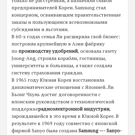
только не расстреляли, а назначили главой
предпринимателей Кореи. Samsung стал
концерном, осваивающим правительственные
заказы и пользующимся всевозможными
субсидиями и льготами.
В 60-х годах семья Ли расширила свой бизнес:
построила крупнейшую в Азии фабрику
по
производству удобрений
, основала газету
Joong-Ang, строила корабли, гостиницы,
университеты и больницы, а также создала
систему страхования граждан.
В 1965 году Южная Корея восстановила
дипломатические отношения с Японией. Ли
Бьонг Чхуль достиг договоренности с
японским руководством о технологической
поддержке
радиоэлектронной индустрии
,
зарождавшейся в это время в Южной Корее. В
результате в 1969 году совместно с японской
фирмой Sanyo была создана
Samsung —- Sanyo-