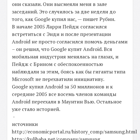
они сказали. Они высмеяли меня в зале
заседаний. Это случилось за две недели до
того, как Google купил нас, — пишет Рубин.
В начале 2005 Ларри Пейдж согласился
встретиться с Энди и после презентации
Android не просто согласился помочь деньгами
– он решил, что Google купит Android. Вся
мобильная индустрия менялась на глазах, и
Пейдж с Брином с обеспокоенностью
наблюдали за этим, боясь как бы гиганты типа
Microsoft не перехватили инициативу.
Google купил Android за 50 миллионов и к
середине 2005 все восемь членов команды
Android переехали в Маунтин Вью. Остальное
уже стало историей.
-
источники
http://economicportal.ru/history_comp/samsung.html
http://kulibaba.net/company/samsung