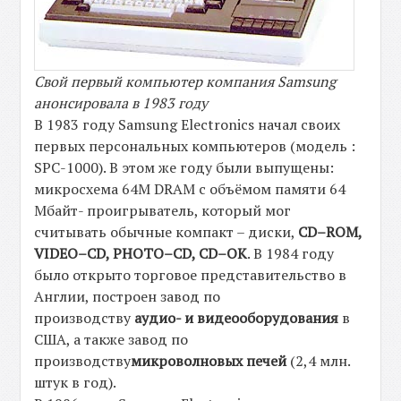
Свой первый компьютер компания Samsung
анонсировала в 1983 году
В 1983 году Samsung Electronics начал своих
первых персональных компьютеров (модель :
SPC-1000). В этом же году были выпущены:
микросхема 64М DRAM с объёмом памяти 64
Мбайт- проигрыватель, который мог
считывать обычные компакт – диски,
CD–ROM,
VIDEO–CD, PHOTO–CD, CD–OK
. В 1984 году
было открыто торговое представительство в
Англии, построен завод по
производству
аудио- и видеооборудования
в
США, а также завод по
производству
микроволновых печей
(2,4 млн.
штук в год).