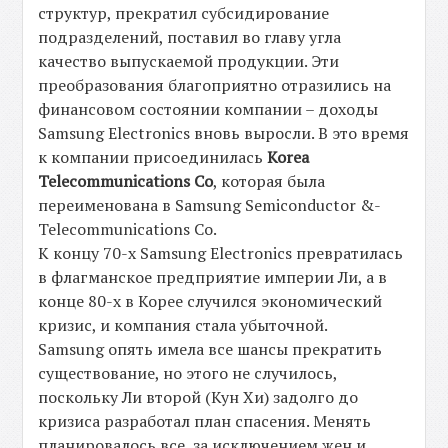
структур, прекратил субсидирование
подразделений, поставил во главу угла
качество выпускаемой продукции. Эти
преобразования благоприятно отразились на
финансовом состоянии компании – доходы
Samsung Electronics вновь выросли. В это время
к компании присоединилась
Korea
Telecommunications Co
, которая была
переименована в Samsung Semiconductor &-
Telecommunications Co.
К концу 70-х Samsung Electronics превратилась
в флагманское предприятие империи Ли, а в
конце 80-х в Корее случился экономический
кризис, и компания стала убыточной.
Samsung опять имела все шансы прекратить
существование, но этого не случилось,
поскольку Ли второй (Кун Хи) задолго до
кризиса разработал план спасения. Менять
планировалось все, за исключением жен и