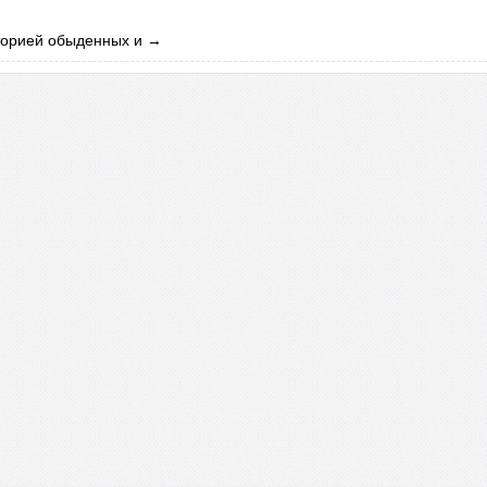
торией обыденных и
→