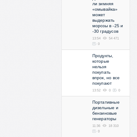
ли зимняя
«омывайка»
может
выдержать
морозы в -25 и
-30 градусов
13:54
54 471
0
Продукты,
которые
нельзя
покупать
впрок, но все
покупают
13:52
0
0
Портативные
дизельные и
бензиновые
генераторы
11:36
18 310
0