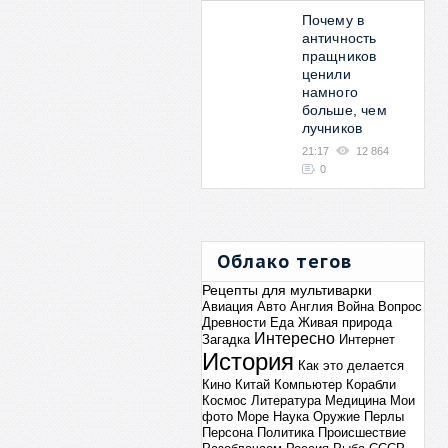
Почему в
античность
пращников
ценили
намного
больше, чем
лучников
21:17
12 864
0
Облако тегов
Рецепты для мультиварки
Авиация
Авто
Англия
Война
Вопрос
Древности
Еда
Живая природа
Интересно
Загадка
Интернет
История
Как это делается
Кино
Китай
Компьютер
Корабли
Космос
Литература
Медицина
Мои
фото
Море
Наука
Оружие
Перлы
Персона
Политика
Происшествие