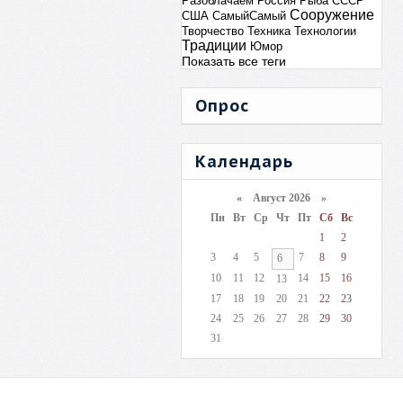
Разоблачаем
Россия
Рыба
СССР
Сооружение
США
СамыйСамый
Творчество
Техника
Технологии
Традиции
Юмор
Показать все теги
Опрос
Календарь
«
Август 2026 »
Пн
Вт
Ср
Чт
Пт
Сб
Вс
1
2
3
4
5
7
8
9
6
10
11
12
14
15
16
13
17
18
19
20
21
22
23
24
25
26
27
28
29
30
31