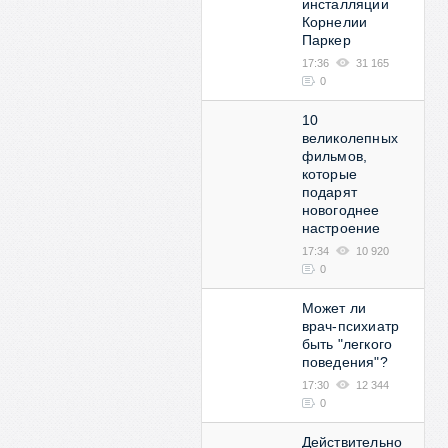
инсталляции
Корнелии
Паркер
17:36
31 165
0
10
великолепных
фильмов,
которые
подарят
новогоднее
настроение
17:34
10 920
0
Может ли
врач-психиатр
быть "легкого
поведения"?
17:30
12 344
0
Действительно