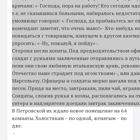
кричали: «-Господа, пора на работу! Кто сегодня ид
т.е. не сказавшихся больными, набиралось недостат
умоляюще говорил: «-Господа, да прибавьтесь же ещ
комендант заметит, что очень мало!»- Кто-нибудь из
повидаться с товарищем, живущем в другом каземат
упросить: «-Ну, пожалуй, я пойду»-.
Сторожа несли лопаты. Под предводительством офи
солдат с ружьями заключенные отправлялись в путь
пели они свою любимую итальянскую арию, револю
Отечество наше страдает под игом твоим»-, или да
Марсельезу. Офицеры и солдаты мерно шагали под
песен. Придя на место, завтракали, пили чай, играл
Солдаты, сложив ружья в козлы, располагались на о
унтера и надзиратели доедали завтрак заключенных
В Петровской их ждало новое помещение на 64
комнаты. Холостякам – по одной, женатым – по
две.
-