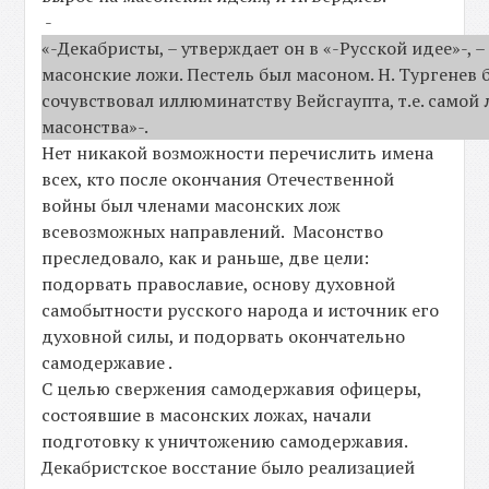
-
«-Декабристы, – утверждает он в «-Русской идее»-, 
масонские ложи. Пестель был масоном. Н. Тургенев
сочувствовал иллюминатству Вейсгаупта, т.е. самой
масонства»-.
Нет никакой возможности перечислить имена
всех, кто после окончания Отечественной
войны был членами масонских лож
всевозможных направлений. Масонство
преследовало, как и раньше, две цели:
подорвать православие, основу духовной
самобытности русского народа и источник его
духовной силы, и подорвать окончательно
самодержавие .
С целью свержения самодержавия офицеры,
состоявшие в масонских ложах, начали
подготовку к уничтожению самодержавия.
Декабристское восстание было реализацией