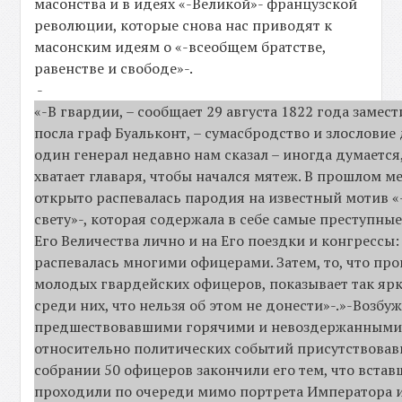
масонства и в идеях «-Великой»- французской
революции, которые снова нас приводят к
масонским идеям о «-всеобщем братстве,
равенстве и свободе»-.
-
«-В гвардии, – сообщает 29 августа 1822 года замес
посла граф Буальконт, – сумасбродство и злословие 
один генерал недавно нам сказал – иногда думается,
хватает главаря, чтобы начался мятеж. В прошлом м
открыто распевалась пародия на известный мотив «
свету»-, которая содержала в себе самые преступны
Его Величества лично и на Его поездки и конгрессы:
распевалась многими офицерами. Затем, то, что пр
молодых гвардейских офицеров, показывает так яр
среди них, что нельзя об этом не донести»-.»-Возб
предшествовавшими горячими и невоздержанными
относительно политических событий присутствовав
собрании 50 офицеров закончили его тем, что вставш
проходили по очереди мимо портрета Императора и