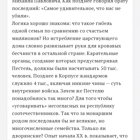
Михаила Павловича. Как позднее говорил брату
последний: «Самое удивительное, что нас не
убили».
Логика хорошо знакома: что такое гибель
одной семьи по сравнению со счастьем
миллионов? Но истребление царствующего
дома словно развязывает руки для кровавых
бесчинств в остальной стране. Карательные
органы, создание которых предусматривал
Пестель, должны были насчитывать 50 тыс.
человек. Позднее в Корпусе жандармов
служило 4 тыс., включая нижние чины — суть
внутренние войска. Зачем же Пестелю
понадобилось так много? Для того чтобы
«уговаривать» несогласных на республику
соотечественников. Так что за монаршим
родом последовали бы не великие, но
многочисленные семейства. Только ли
дворянские? Опыт начала XX в. показывает, что