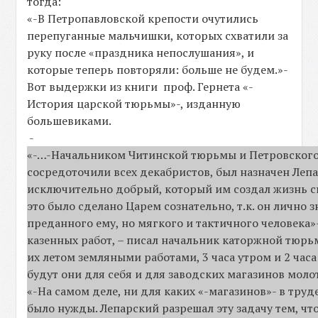
тогда:
«-В Петропавловской крепости очутились
перепуганные мальчишки, которых схватили за
руку после «праздника непослушания», и
которые теперь повторяли: больше не будем.»-
Вот выдержки из книги проф. Гернета «-
История царской тюрьмы»-, изданную
большевиками.
-
«-…-Начальником Читинской тюрьмы и Петровского 
сосредоточили всех декабристов, был назначен Лепа
исключительно добрый, который им создал жизнь с
это было сделано Царем сознательно, т.к. он лично 
преданного ему, но мягкого и тактичного человека»
казенных работ, – писал начальник каторжной тюрь
их летом земляными работами, 3 часа утром и 2 час
будут они для себя и для заводских магазинов моло
«-На самом деле, ни для каких «-магазинов»- в труд
было нужды. Лепарский разрешал эту задачу тем, чт