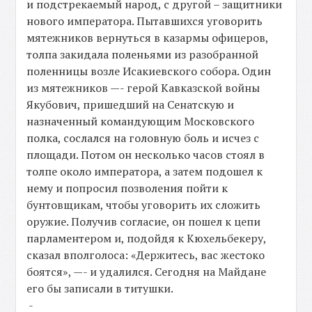
и подстрекаемый народ, с другой – защитники
нового императора. Пытавшихся уговорить
мятежников вернуться в казармы офицеров,
толпа закидала поленьями из разобранной
поленницы возле Исакиевского собора. Один
из мятежников —- герой Кавказской войны
Якубович, пришедший на Сенатскую и
назначенный командующим Московского
полка, сослался на головную боль и исчез с
площади. Потом он несколько часов стоял в
толпе около императора, а затем подошел к
нему и попросил позволения пойти к
бунтовщикам, чтобы уговорить их сложить
оружие. Получив согласие, он пошел к цепи
парламентером и, подойдя к Кюхельбекеру,
сказал вполголоса: «Держитесь, вас жестоко
боятся», —- и удалился. Сегодня на Майдане
его бы записали в титушки.
-