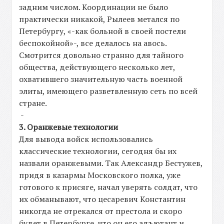
задним числом. Координации не было
практически никакой, Рылеев метался по
Петербургу, «-как больной в своей постели
беспокойной»-, все делалось на авось.
Смотрится довольно странно для тайного
общества, действующего несколько лет,
охватившего значительную часть военной
элиты, имеющего разветвленную сеть по всей
стране.
-
3. Оранжевые технологии
Для вывода войск использовались
классические технологии, сегодня бы их
назвали оранжевыми. Так Александр Бестужев,
придя в казармы Московского полка, уже
готового к присяге, начал уверять солдат, что
их обманывают, что цесаревич Константин
никогда не отрекался от престола и скоро
будет в Петербурге, что он его адъютант и