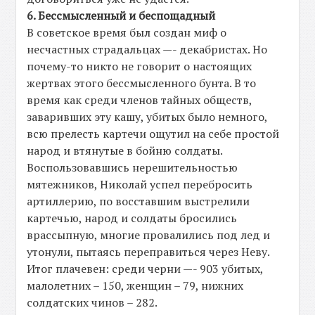
6. Бессмысленный и беспощадный
В советское время был создан миф о
несчастных страдальцах —- декабристах. Но
почему-то никто не говорит о настоящих
жертвах этого бессмысленного бунта. В то
время как среди членов тайных обществ,
заваривших эту кашу, убитых было немного,
всю прелесть картечи ощутил на себе простой
народ и втянутые в бойню солдаты.
Воспользовавшись нерешительностью
мятежников, Николай успел перебросить
артиллерию, по восставшим выстрелили
картечью, народ и солдаты бросились
врассыпную, многие провалились под лед и
утонули, пытаясь переправиться через Неву.
Итог плачевен: среди черни —- 903 убитых,
малолетних – 150, женщин – 79, нижних
солдатских чинов – 282.