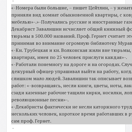
-
«-Номера были большие, – пишет Цейтлин, – у женат
приняли вид комнат обыкновенной квартиры, с ков
мебелью»-.»-Получались русские и иностранные газ
Декабрист Завалишин исчисляет общий книжный ф
тюрьмы в 500.000 названий. Проф. Гернет считает э
принимая во внимание огромную библиотеку Мурав
«-Кн. Трубецкая и кн. Волконская жили вне тюрьмы,
квартирах, имея по 25 человек прислуги каждая»-.
«-Работали понемногу на дороге и на огородах. Случ
дежурный офицер упрашивал выйти на работу, когд
слишком мало людей. Завалишин так описывает воз
работ: «-возвращаясь, несли книги, цветы, ноты, лак
сзади казенные рабочие тащили кирки, носилки, ло
революционные песни»-.
«-Декабристы фактически не несли каторжного труд
нескольких человек, короткое время работавших в р
сам проф. Гернет.
-