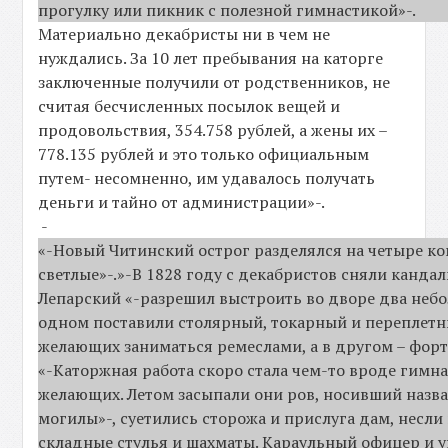
прогулку или пикник с полезной гимнастикой»-.
Материально декабристы ни в чем не
нуждались. За 10 лет пребывания на каторге
заключенные получили от родственников, не
считая бесчисленных посылок вещей и
продовольствия, 354.758 рублей, а жены их –
778.135 рублей и это только официальным
путем- несомненно, им удавалось получать
деньги и тайно от администрации»-.
-
«-Новый Читинский острог разделялся на четыре ко
светлые»-.»-В 1828 году с декабристов сняли кандал
Лепарский «-разрешил выстроить во дворе два неб
одном поставили столярный, токарный и переплетн
желающих заниматься ремеслами, а в другом – форт
«-Каторжная работа скоро стала чем-то вроде гимн
желающих. Летом засыпали они ров, носивший назв
могилы»-, суетились сторожа и прислуга дам, несли
складные стулья и шахматы. Караульный офицер и 