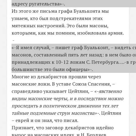
адресу ругательства»-.
Из этого же письма графа Буальконта мы
узнаем, кто был подстрекателями этих
мятежных настроений. Это были масоны,
которыми, как мы помним, изобиловала армия.
-
«-Я имел случай, – пишет граф Буальконт, – видеть 
масонов, составленный пять лет назад: в нем было о
принадлежащих к 10-12 ложам С. Петербурга. …-в 
большинстве это были офицеры»-.
Многие из декабристов прошли через
масонские ложи. В уставе Союза Спасения, –
справедливо указывает Цейтлин, –
«-явственно
видны масонские черты, и в последствии можно
проследить в политическом движении тех лет
тайные подземные струи масонства»-
. Цейтлин
– еврей и он знал, что писал.
Признает, что заговор декабристов идейно
вырос на масонских идеях, и Н. Бердяев.