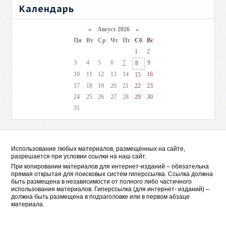
Календарь
«
Август 2026 »
Пн
Вт
Ср
Чт
Пт
Сб
Вс
1
2
3
4
5
6
7
9
8
10
11
12
13
14
16
15
17
18
19
20
21
22
23
24
25
26
27
28
29
30
31
Использование любых материалов, размещённых на сайте,
разрешается при условии ссылки на наш сайт.
При копировании материалов для интернет-изданий – обязательна
прямая открытая для поисковых систем гиперссылка. Ссылка должна
быть размещена в независимости от полного либо частичного
использования материалов. Гиперссылка (для интернет- изданий) –
должна быть размещена в подзаголовке или в первом абзаце
материала.