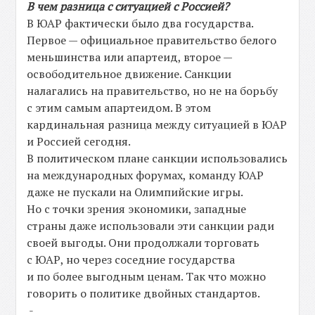
В
чем
разница
с
ситуацией
с
Россией
?
В ЮАР фактически было два государства.
Первое — официальное правительство белого
меньшинства или апартеид, второе —
освободительное движение. Санкции
налагались на правительство, но не на борьбу
с этим самым апартеидом. В этом
кардинальная разница между ситуацией в ЮАР
и Россией сегодня.
В политическом плане санкции использовались
на международных форумах, команду ЮАР
даже не пускали на Олимпийские игры.
Но с точки зрения экономики, западные
страны даже использовали эти санкции ради
своей выгоды. Они продолжали торговать
с ЮАР, но через соседние государства
и по более выгодным ценам. Так что можно
говорить о политике двойных стандартов.
-