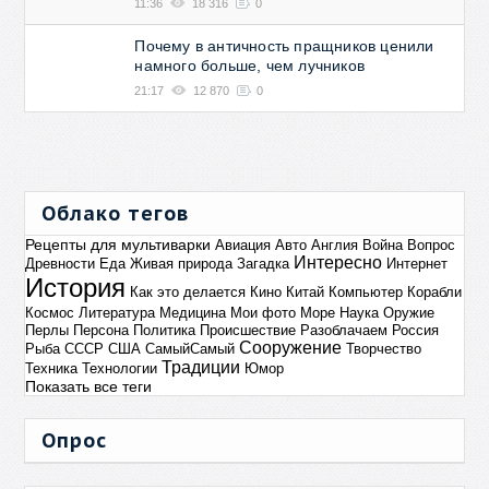
11:36
18 316
0
Почему в античность пращников ценили
намного больше, чем лучников
21:17
12 870
0
Облако тегов
Рецепты для мультиварки
Авиация
Авто
Англия
Война
Вопрос
Интересно
Древности
Еда
Живая природа
Загадка
Интернет
История
Как это делается
Кино
Китай
Компьютер
Корабли
Космос
Литература
Медицина
Мои фото
Море
Наука
Оружие
Перлы
Персона
Политика
Происшествие
Разоблачаем
Россия
Сооружение
Рыба
СССР
США
СамыйСамый
Творчество
Традиции
Техника
Технологии
Юмор
Показать все теги
Опрос