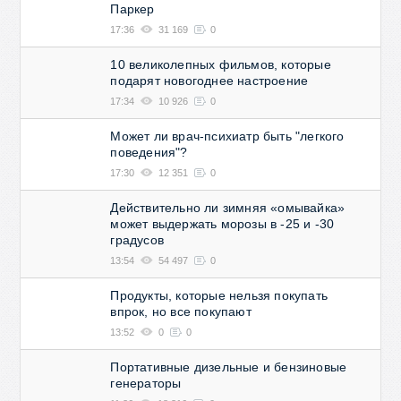
Паркер
17:36
31 169
0
10 великолепных фильмов, которые
подарят новогоднее настроение
17:34
10 926
0
Может ли врач-психиатр быть "легкого
поведения"?
17:30
12 351
0
Действительно ли зимняя «омывайка»
может выдержать морозы в -25 и -30
градусов
13:54
54 497
0
Продукты, которые нельзя покупать
впрок, но все покупают
13:52
0
0
Портативные дизельные и бензиновые
генераторы