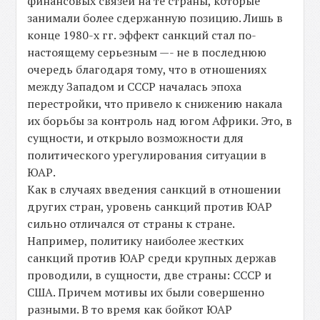
финансовых связей на те страны, которые
занимали более сдержанную позицию. Лишь в
конце 1980-х гг. эффект санкций стал по-
настоящему серьезным —- не в последнюю
очередь благодаря тому, что в отношениях
между Западом и СССР началась эпоха
перестройки, что привело к снижению накала
их борьбы за контроль над югом Африки. Это, в
сущности, и открыло возможности для
политического урегулирования ситуации в
ЮАР.
Как в случаях введения санкций в отношении
других стран, уровень санкций против ЮАР
сильно отличался от страны к стране.
Например, политику наиболее жестких
санкций против ЮАР среди крупных держав
проводили, в сущности, две страны: СССР и
США. Причем мотивы их были совершенно
разными. В то время как бойкот ЮАР