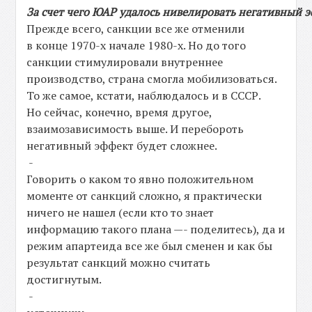
За
счет
чего
ЮАР
удалось
нивелировать
негативный
э
Прежде всего, санкции все же отменили
в конце 1970-х начале 1980-х. Но до того
санкции стимулировали внутреннее
производство, страна смогла мобилизоваться.
То же самое, кстати, наблюдалось и в СССР.
Но сейчас, конечно, время другое,
взаимозависимость выше. И перебороть
негативный эффект будет сложнее.
-
Говорить о каком то явно положительном
моменте от санкций сложно, я практически
ничего не нашел (если кто то знает
информацию такого плана —- поделитесь), да и
режим апартеида все же был сменен и как бы
результат санкций можно считать
достигнутым.
-