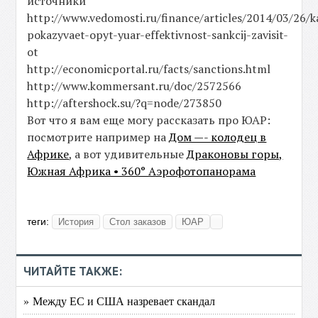
источники
http://www.vedomosti.ru/finance/articles/2014/03/26/k
pokazyvaet-opyt-yuar-effektivnost-sankcij-zavisit-
ot
http://economicportal.ru/facts/sanctions.html
http://www.kommersant.ru/doc/2572566
http://aftershock.su/?q=node/273850
Вот что я вам еще могу рассказать про ЮАР:
посмотрите например на
Дом —- колодец в
Африке
, а вот удивительные
Драконовы горы,
Южная Африка • 360° Аэрофотопанорама
теги:
История
Стол заказов
ЮАР
ЧИТАЙТЕ ТАКЖЕ:
» Между ЕС и США назревает скандал