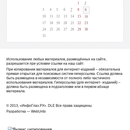
1
2
3
4
5
6
7
8
9
10
11
12
13
14
15
16
17
18
19
20
21
22
23
24
25
26
27
28
29
30
31
Использование любых материалов, размещённых на сайте,
разрешается при условии ссылки на наш сайт.
При копировании материалов для интернет-изданий – обязательна
прямая открытая для поисковых систем гиперссылка. Ссылка должна
быть размещена в независимости от полного либо частичного
использования материалов. Гиперссылка (для интернет- изданий) –
должна быть размещена в подзаголовке или в первом абзаце
материала.
© 2013, «ИнфоГлаз.РУ».
DLE
Все права защищены.
Разработка —
WebUnto