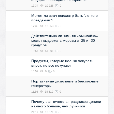
17:34
10 926
0
Может ли врач-психиатр быть "легкого
поведения"?
17:30
12 353
0
Действительно ли зимняя «омывайка»
может выдержать морозы в -25 и -30
градусов
13:54
54 501
0
Продукты, которые нельзя покупать
впрок, но все покупают
13:52
0
0
Портативные дизельные и бензиновые
генераторы
11:36
18 319
0
Почему в античность пращников ценили
намного больше, чем лучников
21:17
12 871
0