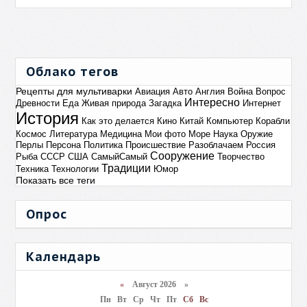
Облако тегов
Рецепты для мультиварки
Авиация
Авто
Англия
Война
Вопрос
Интересно
Древности
Еда
Живая природа
Загадка
Интернет
История
Как это делается
Кино
Китай
Компьютер
Корабли
Космос
Литература
Медицина
Мои фото
Море
Наука
Оружие
Перлы
Персона
Политика
Происшествие
Разоблачаем
Россия
Сооружение
Рыба
СССР
США
СамыйСамый
Творчество
Традиции
Техника
Технологии
Юмор
Показать все теги
Опрос
Календарь
«
Август 2026 »
Пн
Вт
Ср
Чт
Пт
Сб
Вс