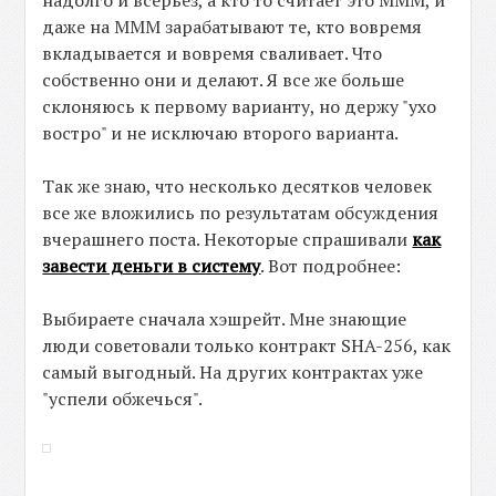
надолго и всерьез, а кто то считает это МММ, и
даже на МММ зарабатывают те, кто вовремя
вкладывается и вовремя сваливает. Что
собственно они и делают. Я все же больше
склоняюсь к первому варианту, но держу "ухо
востро" и не исключаю второго варианта.
Так же знаю, что несколько десятков человек
все же вложились по результатам обсуждения
вчерашнего поста. Некоторые спрашивали
как
завести деньги в систему
. Вот подробнее:
Выбираете сначала хэшрейт. Мне знающие
люди советовали только контракт SHA-256, как
самый выгодный. На других контрактах уже
"успели обжечься".