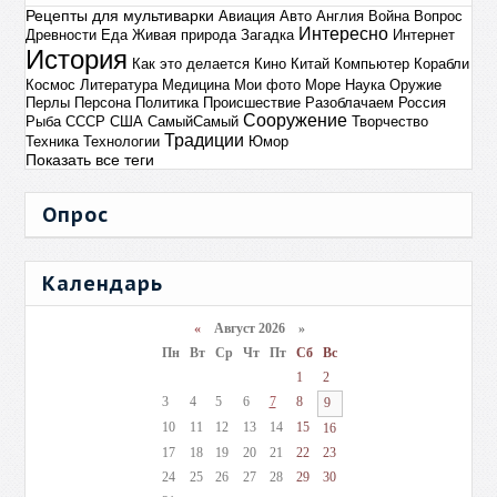
Рецепты для мультиварки
Авиация
Авто
Англия
Война
Вопрос
Интересно
Древности
Еда
Живая природа
Загадка
Интернет
История
Как это делается
Кино
Китай
Компьютер
Корабли
Космос
Литература
Медицина
Мои фото
Море
Наука
Оружие
Перлы
Персона
Политика
Происшествие
Разоблачаем
Россия
Сооружение
Рыба
СССР
США
СамыйСамый
Творчество
Традиции
Техника
Технологии
Юмор
Показать все теги
Опрос
Календарь
«
Август 2026 »
Пн
Вт
Ср
Чт
Пт
Сб
Вс
1
2
3
4
5
6
7
8
9
10
11
12
13
14
15
16
17
18
19
20
21
22
23
24
25
26
27
28
29
30