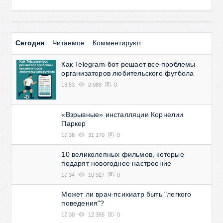
Сегодня
Читаемое
Комментируют
Как Telegram-бот решает все проблемы
организаторов любительского футбола
13:53
2 089
0
«Взрывные» инсталляции Корнелии
Паркер
17:36
31 170
0
10 великолепных фильмов, которые
подарят новогоднее настроение
17:34
10 927
0
Может ли врач-психиатр быть "легкого
поведения"?
17:30
12 355
0