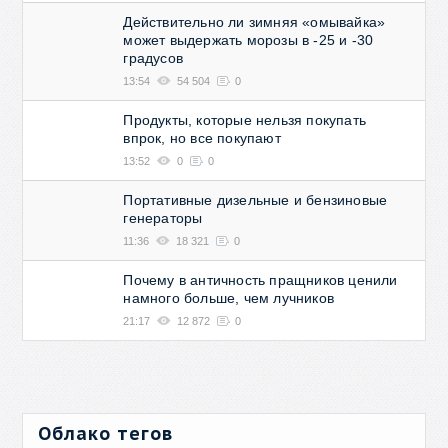
Действительно ли зимняя «омывайка»
может выдержать морозы в -25 и -30
градусов
13:54
54 504
0
Продукты, которые нельзя покупать
впрок, но все покупают
13:52
0
0
Портативные дизельные и бензиновые
генераторы
11:36
18 321
0
Почему в античность пращников ценили
намного больше, чем лучников
21:17
12 872
0
Облако тегов