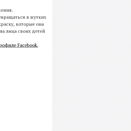
жения.
ревращаться в жутких
раску, которые она
ла лица своих детей
рофиле Facebook
,