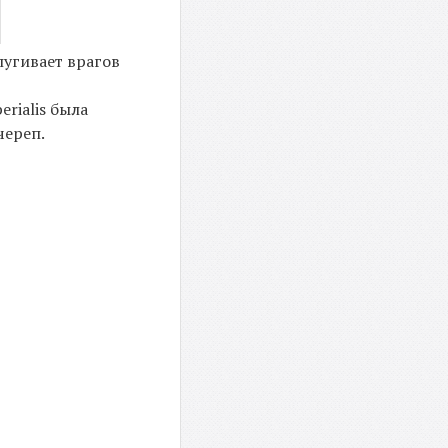
пугивает врагов
rialis была
череп.