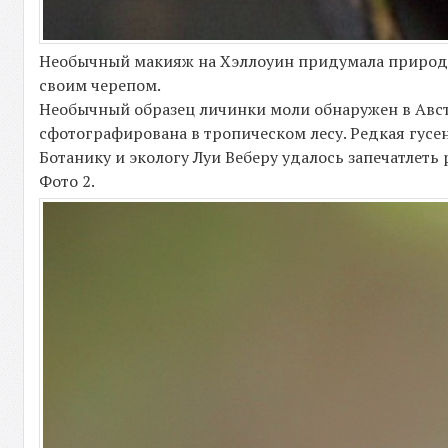
Необычный макияж на Хэллоуин придумала природа д
своим черепом.
Необычный образец личинки моли обнаружен в Австр
сфотографирована в тропическом лесу. Редкая гус
Ботанику и экологу Луи Веберу удалось запечатлеть
Фото 2.