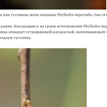
ля гусеницы моли подвида Phyllodes imperialis. Она от
алии. Находящаяся на грани исчезновения Phyllodes impe
еница обладает устрашающей раскраской, напоминающей 
 редкую гусеницу.