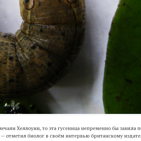
чали Хеллоуин, то эта гусеница непременно бы заняла п
— отметил биолог в своём интервью британскому издатель