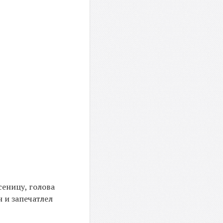
сеницу, голова
 и запечатлел