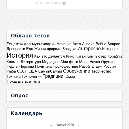
21:17
12 872
0
Облако тегов
Рецепты для мультиварки
Авиация
Авто
Англия
Война
Вопрос
Интересно
Древности
Еда
Живая природа
Загадка
Интернет
История
Как это делается
Кино
Китай
Компьютер
Корабли
Космос
Литература
Медицина
Мои фото
Море
Наука
Оружие
Перлы
Персона
Политика
Происшествие
Разоблачаем
Россия
Сооружение
Рыба
СССР
США
СамыйСамый
Творчество
Традиции
Техника
Технологии
Юмор
Показать все теги
Опрос
Календарь
«
Август 2026 »