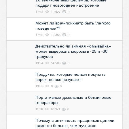
подарят новогоднее настроение
17:34
10 927
0
Может ли врач-психиатр быть "легкого
поведения"?
17:30
12 355
0
Действительно ли зимняя «омывайка»
может выдержать морозы в -25 и -30
градусов
13:54
54 506
0
Продукты, которые нельзя покупать
впрок, но все покупают
13:52
0
0
Портативные дизельные и бензиновые
генераторы
11:36
18 321
0
Почему в античность пращников ценили
намного больше, чем лучников