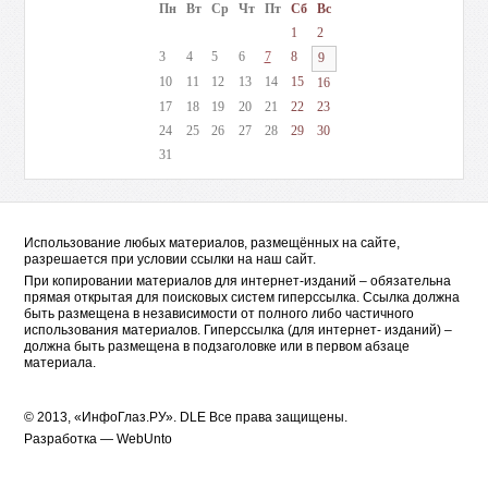
Пн
Вт
Ср
Чт
Пт
Сб
Вс
1
2
3
4
5
6
7
8
9
10
11
12
13
14
15
16
17
18
19
20
21
22
23
24
25
26
27
28
29
30
31
Использование любых материалов, размещённых на сайте,
разрешается при условии ссылки на наш сайт.
При копировании материалов для интернет-изданий – обязательна
прямая открытая для поисковых систем гиперссылка. Ссылка должна
быть размещена в независимости от полного либо частичного
использования материалов. Гиперссылка (для интернет- изданий) –
должна быть размещена в подзаголовке или в первом абзаце
материала.
© 2013, «ИнфоГлаз.РУ».
DLE
Все права защищены.
Разработка —
WebUnto