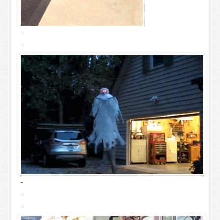
-
-
-
-
-