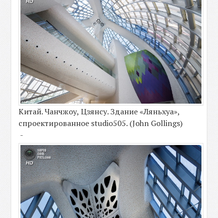
Китай. Чанчжоу, Цзянсу. Здание «Ляньхуа»,
спроектированное studio505. (John Gollings)
-