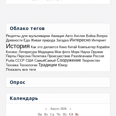
Облако тегов
Рецепты для мультиварки
Авиация
Авто
Англия
Война
Вопрос
Интересно
Древности
Еда
Живая природа
Загадка
Интернет
История
Как это делается
Кино
Китай
Компьютер
Корабли
Космос
Литература
Медицина
Мои фото
Море
Наука
Оружие
Перлы
Персона
Политика
Происшествие
Разоблачаем
Россия
Сооружение
Рыба
СССР
США
СамыйСамый
Творчество
Традиции
Техника
Технологии
Юмор
Показать все теги
Опрос
Календарь
«
Август 2026 »
Пн
Вт
Ср
Чт
Пт
Сб
Вс