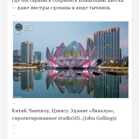
где постарались сохранить концепцию цветка
— даже люстры сделаны в виде тычинок.
-
-
Китай. Чанчжоу, Цзянсу. Здание «Ляньхуа»,
спроектированное studio505. (John Gollings)
-
-