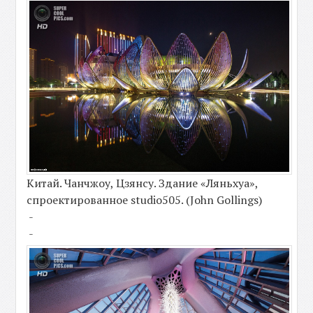
Китай. Чанчжоу, Цзянсу. Здание «Ляньхуа»,
спроектированное studio505. (John Gollings)
-
-