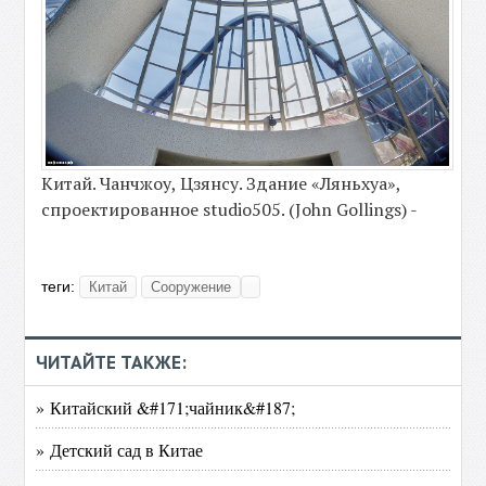
Китай. Чанчжоу, Цзянсу. Здание «Ляньхуа»,
спроектированное studio505. (John Gollings) -
теги:
Китай
Сооружение
ЧИТАЙТЕ ТАКЖЕ:
» Китайский &#171;чайник&#187;
» Детский сад в Китае