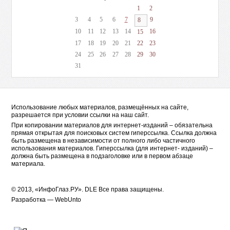
1
2
3
4
5
6
7
9
8
10
11
12
13
14
16
15
17
18
19
20
21
22
23
24
25
26
27
28
29
30
31
Использование любых материалов, размещённых на сайте,
разрешается при условии ссылки на наш сайт.
При копировании материалов для интернет-изданий – обязательна
прямая открытая для поисковых систем гиперссылка. Ссылка должна
быть размещена в независимости от полного либо частичного
использования материалов. Гиперссылка (для интернет- изданий) –
должна быть размещена в подзаголовке или в первом абзаце
материала.
© 2013, «ИнфоГлаз.РУ».
DLE
Все права защищены.
Разработка —
WebUnto