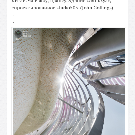
Китай. Чанчжоу, Цзянсу. Здание «Ляньхуа»,
спроектированное studio505. (John Gollings)
-
-