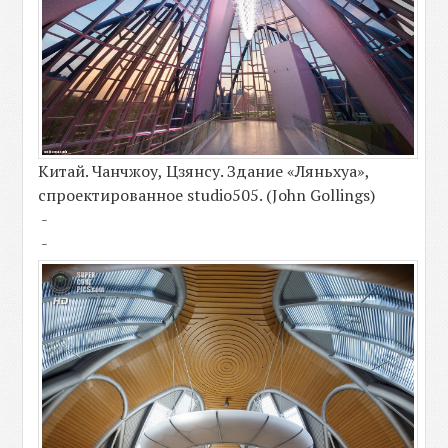
Китай. Чанчжоу, Цзянсу. Здание «Ляньхуа»,
спроектированное studio505. (John Gollings)
-
-