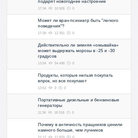
подарят новогоднее настроение
17:34
10 926
0
Может ли врач-психиатр быть "легкого
поведения"?
17:30
12 351
0
Действительно ли зимняя «омывайка»
может выдержать морозы в -25 и -30
градусов
13:54
54 498
0
Продукты, которые нельзя покупать
впрок, но все покупают
13:52
0
0
Портативные дизельные и бензиновые
генераторы
11:36
18 318
0
Почему в античность пращников ценили
намного больше, чем лучников
21:17
12 870
0