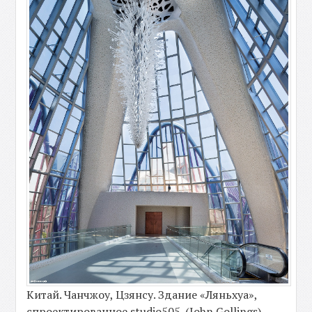
Китай. Чанчжоу, Цзянсу. Здание «Ляньхуа»,
спроектированное studio505. (John Gollings)